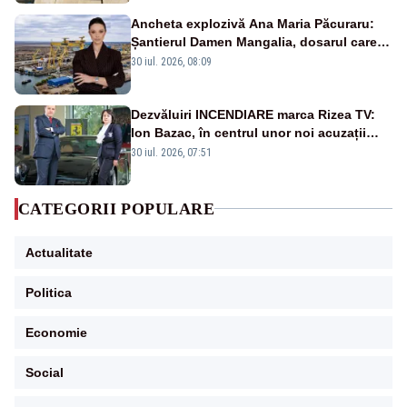
Ancheta explozivă Ana Maria Păcuraru:
Șantierul Damen Mangalia, dosarul care
scufundă apărarea României
30 iul. 2026, 08:09
Dezvăluiri INCENDIARE marca Rizea TV:
Ion Bazac, în centrul unor noi acuzații
publice
30 iul. 2026, 07:51
CATEGORII POPULARE
Actualitate
Politica
Economie
Social