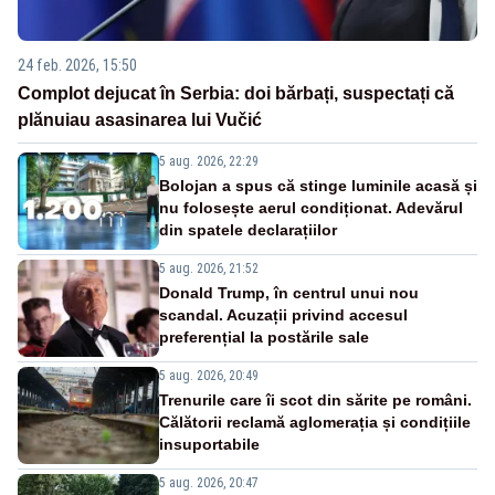
24 feb. 2026, 15:50
Complot dejucat în Serbia: doi bărbați, suspectați că
plănuiau asasinarea lui Vučić
5 aug. 2026, 22:29
Bolojan a spus că stinge luminile acasă și
nu folosește aerul condiționat. Adevărul
din spatele declarațiilor
5 aug. 2026, 21:52
Donald Trump, în centrul unui nou
scandal. Acuzații privind accesul
preferențial la postările sale
5 aug. 2026, 20:49
Trenurile care îi scot din sărite pe români.
Călătorii reclamă aglomerația și condițiile
insuportabile
5 aug. 2026, 20:47