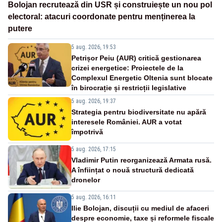
Bolojan recrutează din USR și construiește un nou pol
electoral: atacuri coordonate pentru menținerea la
putere
5 aug. 2026, 19:53
Petrișor Peiu (AUR) critică gestionarea
crizei energetice: Proiectele de la
Complexul Energetic Oltenia sunt blocate
în birocrație și restricții legislative
5 aug. 2026, 19:37
Strategia pentru biodiversitate nu apără
interesele României. AUR a votat
împotrivă
5 aug. 2026, 17:15
Vladimir Putin reorganizează Armata rusă.
A înființat o nouă structură dedicată
dronelor
5 aug. 2026, 16:11
Ilie Bolojan, discuții cu mediul de afaceri
despre economie, taxe și reformele fiscale