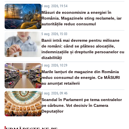
5 aug. 2026, 19:54
Măsuri de economisire a energiei în
România. Magazinele sting reclamele, iar
autoritățile reduc consumul
5 aug. 2026, 15:03
Banii intră mai devreme pentru milioane
de români: când se plătesc alocațiile,
indemnizațiile și drepturile persoanelor cu
dizabilități
5 aug. 2026, 10:29
Marile lanțuri de magazine din România
reduc consumul de energie. Ce MĂSURI
au anunțat retailerii
5 aug. 2026, 09:46
Scandal în Parlament pe tema centralelor
pe cărbune. Vot decisiv în Camera
Deputaților