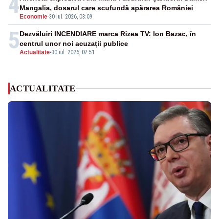
4
Mangalia, dosarul care scufundă apărarea României
Economie
-
30 iul. 2026, 08:09
5
Dezvăluiri INCENDIARE marca Rizea TV: Ion Bazac, în
centrul unor noi acuzații publice
Actualitate
-
30 iul. 2026, 07:51
ACTUALITATE