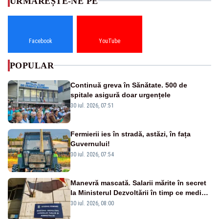
URMĂREȘTE-NE PE
Facebook
YouTube
POPULAR
Continuă greva în Sănătate. 500 de
spitale asigură doar urgențele
30 iul. 2026, 07:51
Fermierii ies în stradă, astăzi, în fața
Guvernului!
30 iul. 2026, 07:54
Manevră mascată. Salarii mărite în secret
la Ministerul Dezvoltării în timp ce medicii
ies în stradă
30 iul. 2026, 08:00