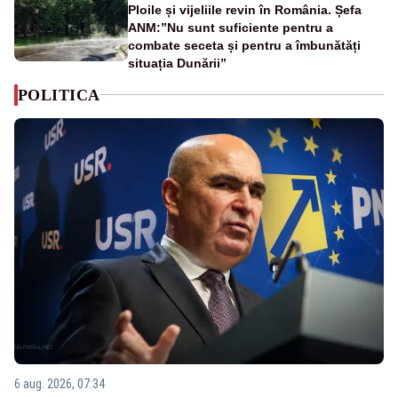
Ploile și vijeliile revin în România. Șefa
ANM:”Nu sunt suficiente pentru a
combate seceta și pentru a îmbunătăți
situația Dunării”
POLITICA
6 aug. 2026, 07:34