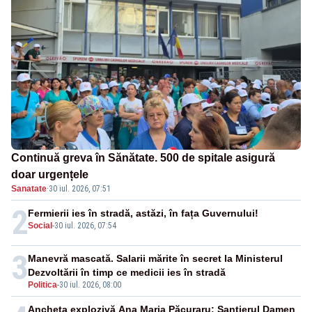
Continuă greva în Sănătate. 500 de spitale asigură
doar urgențele
Sanatate
·
30 iul. 2026, 07:51
2
Fermierii ies în stradă, astăzi, în fața Guvernului!
Social
-
30 iul. 2026, 07:54
3
Manevră mascată. Salarii mărite în secret la Ministerul
Dezvoltării în timp ce medicii ies în stradă
Politica
-
30 iul. 2026, 08:00
Ancheta explozivă Ana Maria Păcuraru: Șantierul Damen