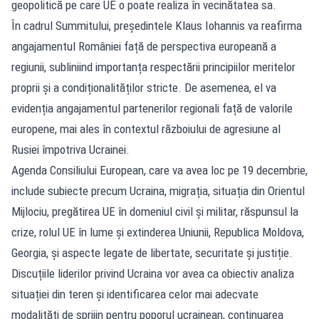
geopolitică pe care UE o poate realiza în vecinătatea sa.
În cadrul Summitului, președintele Klaus Iohannis va reafirma
angajamentul României față de perspectiva europeană a
regiunii, subliniind importanța respectării principiilor meritelor
proprii și a condiționalităților stricte. De asemenea, el va
evidenția angajamentul partenerilor regionali față de valorile
europene, mai ales în contextul războiului de agresiune al
Rusiei împotriva Ucrainei.
Agenda Consiliului European, care va avea loc pe 19 decembrie,
include subiecte precum Ucraina, migrația, situația din Orientul
Mijlociu, pregătirea UE în domeniul civil și militar, răspunsul la
crize, rolul UE în lume și extinderea Uniunii, Republica Moldova,
Georgia, și aspecte legate de libertate, securitate și justiție.
Discuțiile liderilor privind Ucraina vor avea ca obiectiv analiza
situației din teren și identificarea celor mai adecvate
modalități de sprijin pentru poporul ucrainean, continuarea