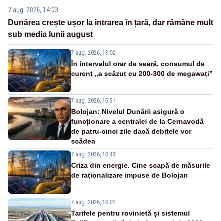
7 aug. 2026, 14:03
Dunărea crește ușor la intrarea în țară, dar rămâne mult
sub media lunii august
7 aug. 2026, 13:02
În intervalul orar de seară, consumul de
curent „a scăzut cu 200-300 de megawați”
7 aug. 2026, 10:51
Bolojan: Nivelul Dunării asigură o
funcționare a centralei de la Cernavodă
de patru-cinci zile dacă debitele vor
scădea
7 aug. 2026, 10:43
Criza din energie. Cine scapă de măsurile
de raționalizare impuse de Bolojan
7 aug. 2026, 10:01
Tarifele pentru rovinietă și sistemul