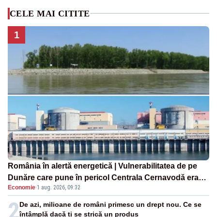
CELE MAI CITITE
1
România în alertă energetică | Vulnerabilitatea de pe
Dunăre care pune în pericol Centrala Cernavodă era
Economie
·
1 aug. 2026, 09:32
cunoscută de pe vremea lui Ceaușescu
2
De azi, milioane de români primesc un drept nou. Ce se
întâmplă dacă ți se strică un produs