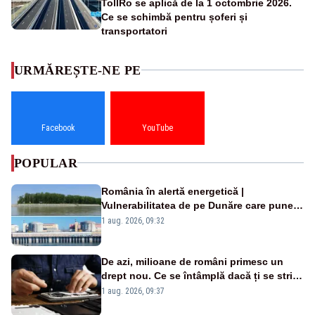
TollRo se aplică de la 1 octombrie 2026.
Ce se schimbă pentru șoferi și
transportatori
URMĂREȘTE-NE PE
Facebook
YouTube
POPULAR
România în alertă energetică |
Vulnerabilitatea de pe Dunăre care pune
în pericol Centrala Cernavodă era
1 aug. 2026, 09:32
cunoscută de pe vremea lui Ceaușescu
De azi, milioane de români primesc un
drept nou. Ce se întâmplă dacă ți se strică
un produs
1 aug. 2026, 09:37