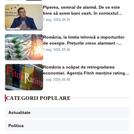
Piperea, semnal de alarmă. De ce este
bine să avem bani cash, în contextul
alertei energetice?
1 aug. 2026, 09:39
România, la limita tehnică a importurilor
de energie. Prețurile cresc alarmant -
Analiză Realitatea Plus
1 aug. 2026, 09:46
România a scăpat de retrogradarea
economiei. Agenția Fitch menține ratingul
„BBB-” cu perspectivă negativă
1 aug. 2026, 06:48
CATEGORII POPULARE
Actualitate
Politica