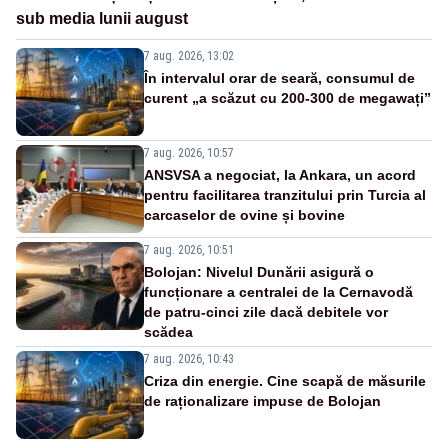
sub media lunii august
7 aug. 2026, 13:02
În intervalul orar de seară, consumul de
curent „a scăzut cu 200-300 de megawați”
7 aug. 2026, 10:57
ANSVSA a negociat, la Ankara, un acord
pentru facilitarea tranzitului prin Turcia al
carcaselor de ovine și bovine
7 aug. 2026, 10:51
Bolojan: Nivelul Dunării asigură o
funcționare a centralei de la Cernavodă
de patru-cinci zile dacă debitele vor
scădea
7 aug. 2026, 10:43
Criza din energie. Cine scapă de măsurile
de raționalizare impuse de Bolojan