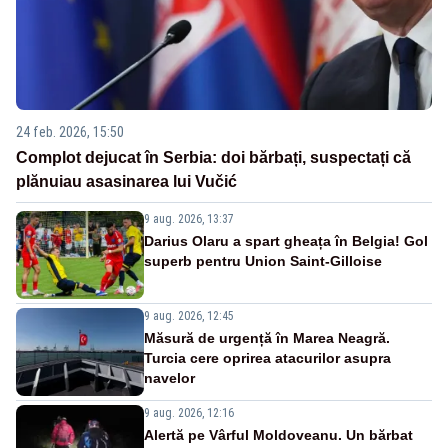
24 feb. 2026, 15:50
Complot dejucat în Serbia: doi bărbați, suspectați că
plănuiau asasinarea lui Vučić
9 aug. 2026, 13:37
Darius Olaru a spart gheața în Belgia! Gol
superb pentru Union Saint-Gilloise
9 aug. 2026, 12:45
Măsură de urgență în Marea Neagră.
Turcia cere oprirea atacurilor asupra
navelor
9 aug. 2026, 12:16
Alertă pe Vârful Moldoveanu. Un bărbat