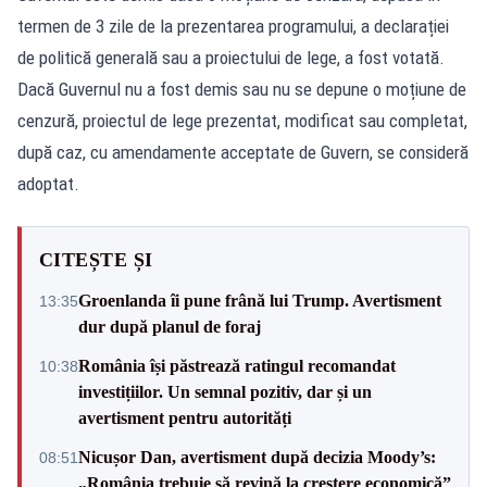
termen de 3 zile de la prezentarea programului, a declarației
de politică generală sau a proiectului de lege, a fost votată.
Dacă Guvernul nu a fost demis sau nu se depune o moțiune de
cenzură, proiectul de lege prezentat, modificat sau completat,
după caz, cu amendamente acceptate de Guvern, se consideră
adoptat.
CITEȘTE ȘI
Groenlanda îi pune frână lui Trump. Avertisment
13:35
dur după planul de foraj
România își păstrează ratingul recomandat
10:38
investițiilor. Un semnal pozitiv, dar și un
avertisment pentru autorități
Nicușor Dan, avertisment după decizia Moody’s:
08:51
„România trebuie să revină la creștere economică”