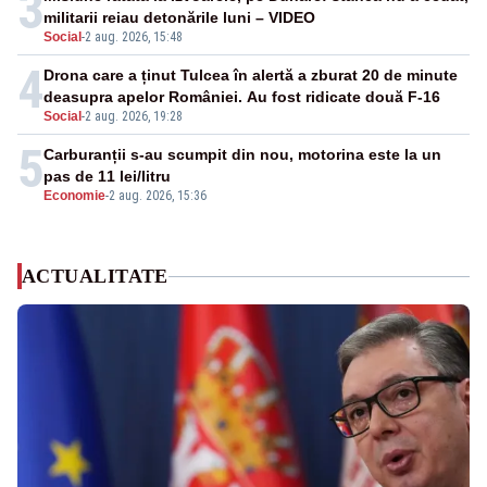
3
militarii reiau detonările luni – VIDEO
Social
-
2 aug. 2026, 15:48
4
Drona care a ținut Tulcea în alertă a zburat 20 de minute
deasupra apelor României. Au fost ridicate două F-16
Social
-
2 aug. 2026, 19:28
5
Carburanții s-au scumpit din nou, motorina este la un
pas de 11 lei/litru
Economie
-
2 aug. 2026, 15:36
ACTUALITATE