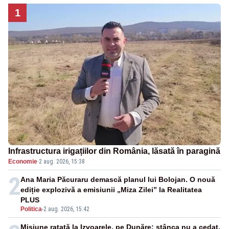
1
Infrastructura irigațiilor din România, lăsată în paragină
Economie
·
2 aug. 2026, 15:38
2
Ana Maria Păcuraru demască planul lui Bolojan. O nouă
ediție explozivă a emisiunii „Miza Zilei” la Realitatea
PLUS
Politica
-
2 aug. 2026, 15:42
Misiune ratată la Izvoarele, pe Dunăre: stânca nu a cedat,