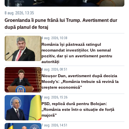
8 aug. 2026, 13:35
Groenlanda îi pune frână lui Trump. Avertisment dur
după planul de foraj
8 aug. 2026, 10:38
România își păstrează ratingul
recomandat investițiilor. Un semnal
pozitiv, dar și un avertisment pentru
autorități
8 aug. 2026, 08:51
Nicușor Dan, avertisment după decizia
Moody’s: „România trebuie să revină la
creștere economică”
7 aug. 2026, 15:26
PSD, replică dură pentru Bolojan:
„România este într-o situație de forță
majoră”
7 aug. 2026, 14:51