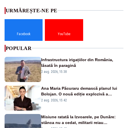
URMĂREȘTE-NE PE
Facebook
YouTube
POPULAR
Infrastructura irigațiilor din România,
lăsată în paragină
2 aug. 2026, 15:38
Ana Maria Păcuraru demască planul lui
Bolojan. O nouă ediție explozivă a
emisiunii „Miza Zilei” la Realitatea PLUS
2 aug. 2026, 15:42
Misiune ratată la Izvoarele, pe Dunăre:
stânca nu a cedat, militarii reiau