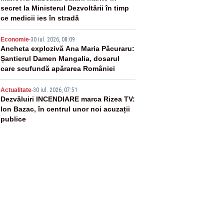
secret la Ministerul Dezvoltării în timp
ce medicii ies în stradă
4
Economie
-
30 iul. 2026, 08:09
Ancheta explozivă Ana Maria Păcuraru:
Șantierul Damen Mangalia, dosarul
care scufundă apărarea României
5
Actualitate
-
30 iul. 2026, 07:51
Dezvăluiri INCENDIARE marca Rizea TV:
Ion Bazac, în centrul unor noi acuzații
publice