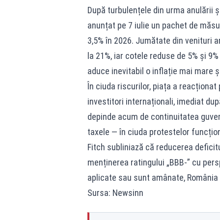
După turbulențele din urma anulării și 
anunțat pe 7 iulie un pachet de măsur
3,5% în 2026. Jumătate din venituri a
la 21%, iar cotele reduse de 5% și 9% 
aduce inevitabil o inflație mai mare 
În ciuda riscurilor, piața a reacționat
investitori internaționali, imediat d
depinde acum de continuitatea guvernăr
taxele — în ciuda protestelor funcționa
Fitch subliniază că reducerea deficitu
menținerea ratingului „BBB-” cu pers
aplicate sau sunt amânate, România r
Sursa: Newsinn