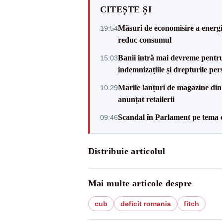
CITEȘTE ȘI
Măsuri de economisire a energie
19:54
reduc consumul
Banii intră mai devreme pentru 
15:03
indemnizațiile și drepturile per
Marile lanțuri de magazine d
10:29
anunțat retailerii
Scandal în Parlament pe tema c
09:46
Distribuie articolul
Mai multe articole despre
cub
deficit romania
fitch