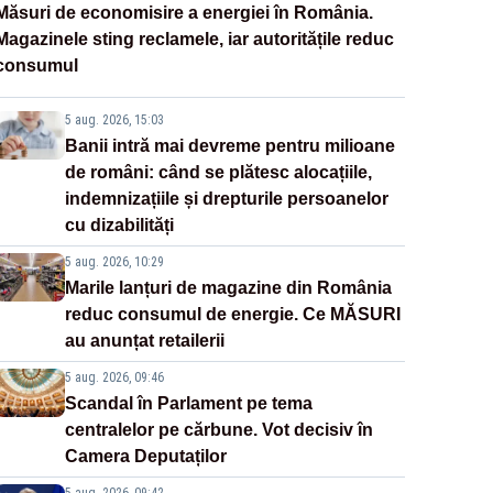
Măsuri de economisire a energiei în România.
Magazinele sting reclamele, iar autoritățile reduc
consumul
5 aug. 2026, 15:03
Banii intră mai devreme pentru milioane
de români: când se plătesc alocațiile,
indemnizațiile și drepturile persoanelor
cu dizabilități
5 aug. 2026, 10:29
Marile lanțuri de magazine din România
reduc consumul de energie. Ce MĂSURI
au anunțat retailerii
5 aug. 2026, 09:46
Scandal în Parlament pe tema
centralelor pe cărbune. Vot decisiv în
Camera Deputaților