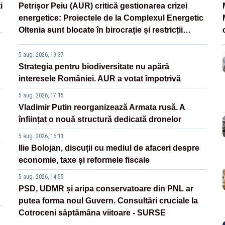
i
Petrișor Peiu (AUR) critică gestionarea crizei
energetice: Proiectele de la Complexul Energetic
Oltenia sunt blocate în birocrație și restricții
legislative
5 aug. 2026, 19:37
Strategia pentru biodiversitate nu apără
interesele României. AUR a votat împotrivă
5 aug. 2026, 17:15
Vladimir Putin reorganizează Armata rusă. A
înființat o nouă structură dedicată dronelor
5 aug. 2026, 16:11
Ilie Bolojan, discuții cu mediul de afaceri despre
economie, taxe și reformele fiscale
5 aug. 2026, 14:55
PSD, UDMR și aripa conservatoare din PNL ar
putea forma noul Guvern. Consultări cruciale la
Cotroceni săptămâna viitoare - SURSE