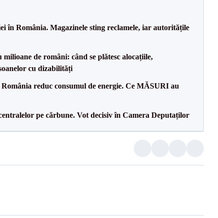
i în România. Magazinele sting reclamele, iar autoritățile
milioane de români: când se plătesc alocațiile,
soanelor cu dizabilități
in România reduc consumul de energie. Ce MĂSURI au
entralelor pe cărbune. Vot decisiv în Camera Deputaților