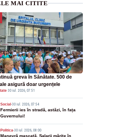
LE MAI CITITE
tinuă greva în Sănătate. 500 de
tale asigură doar urgențele
tate
·
30 iul. 2026, 07:51
2
Social
-
30 iul. 2026, 07:54
Fermierii ies în stradă, astăzi, în fața
Guvernului!
3
Politica
-
30 iul. 2026, 08:00
Manevră mascată. Salarii mărite în