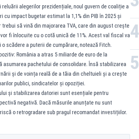
reluării alegerilor prezidențiale, noul guvern de coaliție a
i cu impact bugetar estimat la 1,1% din PIB în 2025 și
r trebui să vină din majorarea TVA, care din august crește
vor fi înlocuite cu o cotă unică de 11%. Acest val fiscal va
și o scădere a puterii de cumpărare, notează Fitch.
 pozitiv: România a atras 5 miliarde de euro de la
upă asumarea pachetului de consolidare. Însă stabilizarea
ii și de voința reală de a tăia din cheltuieli și a crește
rilor publici, sindicatelor și opoziției.
lui și stabilizarea datoriei sunt esențiale pentru
pectivă negativă. Dacă măsurile anunțate nu sunt
iscă o retrogradare sub pragul recomandat investițiilor.