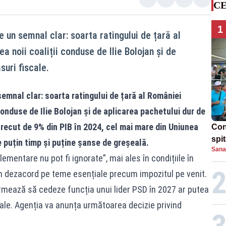
CE
1
 un semnal clar: soarta ratingului de țară al
a noii coaliții conduse de Ilie Bolojan și de
uri fiscale.
emnal clar: soarta ratingului de țară al României
 conduse de Ilie Bolojan și de aplicarea pachetului dur de
trecut de 9% din PIB în 2024, cel mai mare din Uniunea
Con
spi
 puțin timp și puține șanse de greșeală.
Sana
lementare nu pot fi ignorate”, mai ales în condițiile în
 în dezacord pe teme esențiale precum impozitul pe venit.
urmează să cedeze funcția unui lider PSD în 2027 ar putea
scale. Agenția va anunța următoarea decizie privind