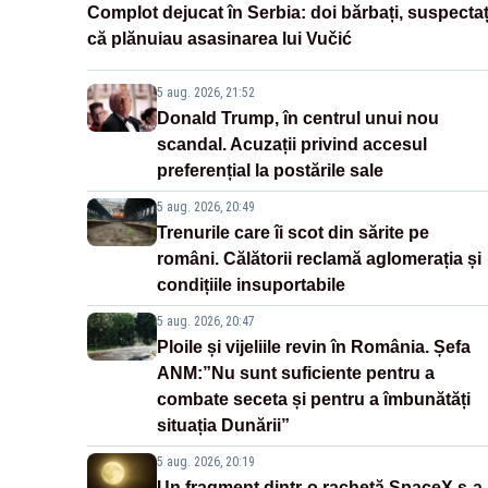
Complot dejucat în Serbia: doi bărbați, suspectaț
că plănuiau asasinarea lui Vučić
5 aug. 2026, 21:52
Donald Trump, în centrul unui nou
scandal. Acuzații privind accesul
preferențial la postările sale
5 aug. 2026, 20:49
Trenurile care îi scot din sărite pe
români. Călătorii reclamă aglomerația și
condițiile insuportabile
5 aug. 2026, 20:47
Ploile și vijeliile revin în România. Șefa
ANM:”Nu sunt suficiente pentru a
combate seceta și pentru a îmbunătăți
situația Dunării”
5 aug. 2026, 20:19
Un fragment dintr-o rachetă SpaceX s-a