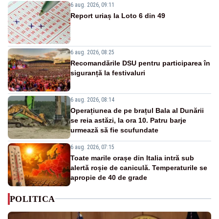
6 aug. 2026, 09:11
Report uriaș la Loto 6 din 49
6 aug. 2026, 08:25
Recomandările DSU pentru participarea în
siguranță la festivaluri
6 aug. 2026, 08:14
Operațiunea de pe brațul Bala al Dunării
se reia astăzi, la ora 10. Patru barje
urmează să fie scufundate
6 aug. 2026, 07:15
Toate marile orașe din Italia intră sub
alertă roșie de caniculă. Temperaturile se
apropie de 40 de grade
POLITICA