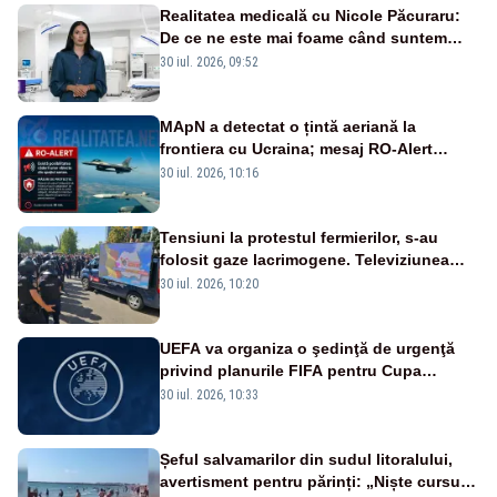
Realitatea medicală cu Nicole Păcuraru:
De ce ne este mai foame când suntem
obosiți?
30 iul. 2026, 09:52
MApN a detectat o țintă aeriană la
frontiera cu Ucraina; mesaj RO-Alert
transmis în județul Tulcea
30 iul. 2026, 10:16
Tensiuni la protestul fermierilor, s-au
folosit gaze lacrimogene. Televiziunea
Poporului face apel la calm – LIVE TEXT
30 iul. 2026, 10:20
UEFA va organiza o şedinţă de urgenţă
privind planurile FIFA pentru Cupa
Mondială
30 iul. 2026, 10:33
Șeful salvamarilor din sudul litoralului,
avertisment pentru părinți: „Niște cursuri