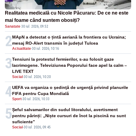
Realitatea medicală cu Nicole Păcuraru: De ce ne este
mai foame când suntem obosiți?
Sanatate
·
30 iul. 2026, 09:52
2
MApN a detectat o țintă aeriană la frontiera cu Ucraina;
mesaj RO-Alert transmis în județul Tulcea
Actualitate
-
30 iul. 2026, 10:16
3
Tensiuni la protestul fermierilor, s-au folosit gaze
lacrimogene. Televiziunea Poporului face apel la calm –
LIVE TEXT
Social
-
30 iul. 2026, 10:20
4
UEFA va organiza o şedinţă de urgenţă privind planurile
FIFA pentru Cupa Mondială
Sport
-
30 iul. 2026, 10:33
5
Șeful salvamarilor din sudul litoralului, avertisment
pentru părinți: „Niște cursuri de înot la piscină nu sunt
suficiente”
Social
-
30 iul. 2026, 09:45