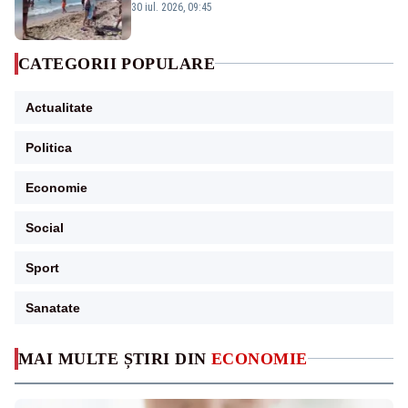
de înot la piscină nu sunt suficiente”
30 iul. 2026, 09:45
CATEGORII POPULARE
Actualitate
Politica
Economie
Social
Sport
Sanatate
MAI MULTE ȘTIRI DIN
ECONOMIE