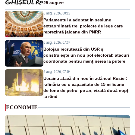
25 august
6 aug. 2026, 08:28
Parlamentul a adoptat în sesiune
extraordinară trei proiecte de lege care
reprezintă jaloane din PNRR
6 aug. 2026, 07:34
Bolojan recrutează din USR și
construiește un nou pol electoral: atacuri
coordonate pentru menținerea la putere
6 aug. 2026, 07:04
Ucraina atacă din nou în adâncul Rusiei:
rafinăria cu o capacitate de 15 milioane
de tone de petrol pe an, vizată două nopți
la rând
ECONOMIE