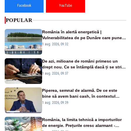
Facebook
YouTube
POPULAR
România în alertă energetică |
Vulnerabilitatea de pe Dunăre care pune
în pericol Centrala Cernavodă era
1 aug. 2026, 09:32
cunoscută de pe vremea lui Ceaușescu
De azi, milioane de români primesc un
drept nou. Ce se întâmplă dacă ți se strică
un produs
1 aug. 2026, 09:37
Piperea, semnal de alarmă. De ce este
bine să avem bani cash, în contextul
alertei energetice?
1 aug. 2026, 09:39
România, la limita tehnică a importurilor
de energie. Prețurile cresc alarmant -