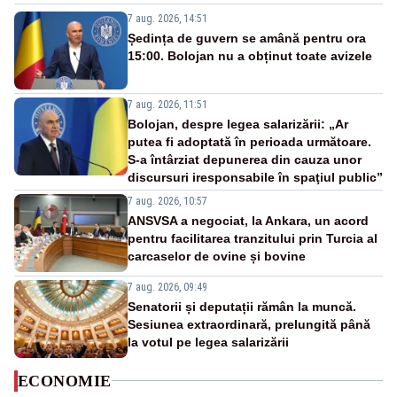
7 aug. 2026, 14:51
Ședința de guvern se amână pentru ora
15:00. Bolojan nu a obținut toate avizele
7 aug. 2026, 11:51
Bolojan, despre legea salarizării: „Ar
putea fi adoptată în perioada următoare.
S-a întârziat depunerea din cauza unor
discursuri iresponsabile în spaţiul public”
7 aug. 2026, 10:57
ANSVSA a negociat, la Ankara, un acord
pentru facilitarea tranzitului prin Turcia al
carcaselor de ovine și bovine
7 aug. 2026, 09:49
Senatorii și deputații rămân la muncă.
Sesiunea extraordinară, prelungită până
la votul pe legea salarizării
ECONOMIE