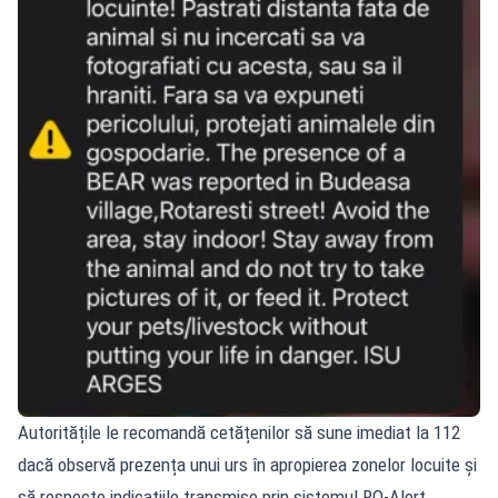
Autoritățile le recomandă cetățenilor să sune imediat la 112
dacă observă prezența unui urs în apropierea zonelor locuite și
să respecte indicațiile transmise prin sistemul RO-Alert.