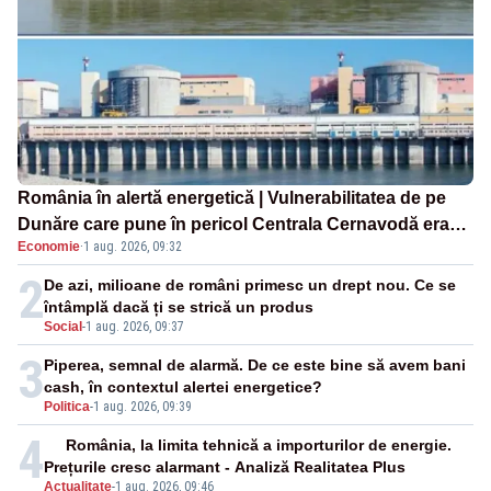
România în alertă energetică | Vulnerabilitatea de pe
Dunăre care pune în pericol Centrala Cernavodă era
Economie
·
1 aug. 2026, 09:32
cunoscută de pe vremea lui Ceaușescu
2
De azi, milioane de români primesc un drept nou. Ce se
întâmplă dacă ți se strică un produs
Social
-
1 aug. 2026, 09:37
3
Piperea, semnal de alarmă. De ce este bine să avem bani
cash, în contextul alertei energetice?
Politica
-
1 aug. 2026, 09:39
4
România, la limita tehnică a importurilor de energie.
Prețurile cresc alarmant - Analiză Realitatea Plus
Actualitate
-
1 aug. 2026, 09:46