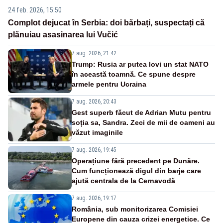
24 feb. 2026, 15:50
Complot dejucat în Serbia: doi bărbați, suspectați că
plănuiau asasinarea lui Vučić
7 aug. 2026, 21:42
Trump: Rusia ar putea lovi un stat NATO
în această toamnă. Ce spune despre
armele pentru Ucraina
7 aug. 2026, 20:43
Gest superb făcut de Adrian Mutu pentru
soția sa, Sandra. Zeci de mii de oameni au
văzut imaginile
7 aug. 2026, 19:45
Operațiune fără precedent pe Dunăre.
Cum funcționează digul din barje care
ajută centrala de la Cernavodă
7 aug. 2026, 19:17
România, sub monitorizarea Comisiei
Europene din cauza crizei energetice. Ce