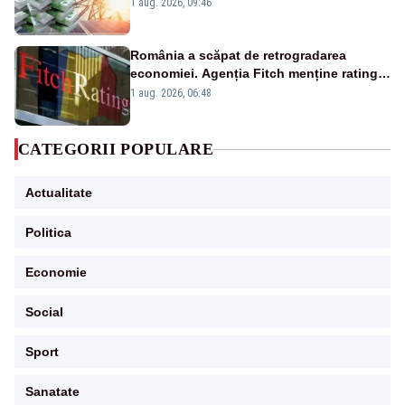
Analiză Realitatea Plus
1 aug. 2026, 09:46
România a scăpat de retrogradarea
economiei. Agenția Fitch menține ratingul
„BBB-” cu perspectivă negativă
1 aug. 2026, 06:48
CATEGORII POPULARE
Actualitate
Politica
Economie
Social
Sport
Sanatate