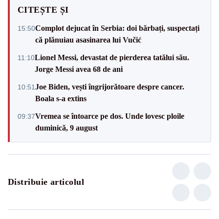
CITEȘTE ȘI
Complot dejucat în Serbia: doi bărbați, suspectați
15:50
că plănuiau asasinarea lui Vučić
Lionel Messi, devastat de pierderea tatălui său.
11:10
Jorge Messi avea 68 de ani
Joe Biden, vești îngrijorătoare despre cancer.
10:51
Boala s-a extins
Vremea se întoarce pe dos. Unde lovesc ploile
09:37
duminică, 9 august
Distribuie articolul