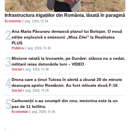
Infrastructura irigațiilor din România, lăsată în paragină
Economie
·
2 aug. 2026, 15:38
2
Ana Maria Păcuraru demască planul lui Bolojan. O nouă
ediție explozivă a emisiunii „Miza Zilei” la Realitatea
PLUS
Politica
-
2 aug. 2026, 15:42
3
Misiune ratată la Izvoarele, pe Dunăre: stânca nu a cedat,
militarii reiau detonările luni – VIDEO
Social
-
2 aug. 2026, 15:48
4
Drona care a ținut Tulcea în alertă a zburat 20 de minute
deasupra apelor României. Au fost ridicate două F-16
Social
-
2 aug. 2026, 19:28
5
Carburanții s-au scumpit din nou, motorina este la un
pas de 11 lei/litru
Economie
-
2 aug. 2026, 15:36