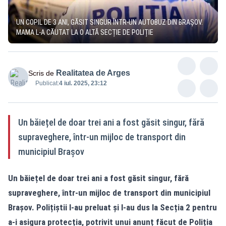
UN COPIL DE 3 ANI, GĂSIT SINGUR ÎNTR-UN AUTOBUZ DIN BRAȘOV.
MAMA L-A CĂUTAT LA O ALTĂ SECȚIE DE POLIȚIE
Realitatea de Arges
Scris de
Publicat:
4 iul. 2025, 23:12
Un băiețel de doar trei ani a fost găsit singur, fără
supraveghere, într-un mijloc de transport din
municipiul Brașov
Un băiețel de doar trei ani a fost găsit singur, fără
supraveghere, într-un mijloc de transport din municipiul
Brașov. Polițiștii l-au preluat și l-au dus la Secția 2 pentru
a-i asigura protecția, potrivit unui anunț făcut de Poliția