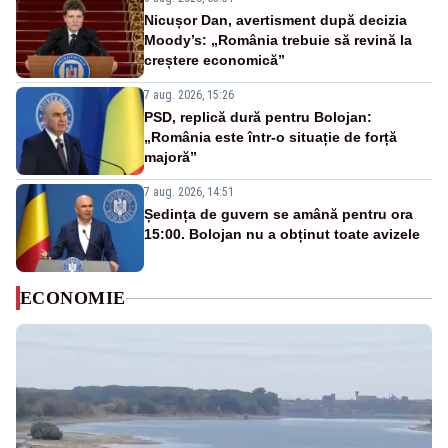
Nicușor Dan, avertisment după decizia
Moody’s: „România trebuie să revină la
creștere economică”
7 aug. 2026, 15:26
PSD, replică dură pentru Bolojan:
„România este într-o situație de forță
majoră”
7 aug. 2026, 14:51
Ședința de guvern se amână pentru ora
15:00. Bolojan nu a obținut toate avizele
ECONOMIE