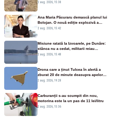
2 aug. 2026, 15:38
Ana Maria Păcuraru demască planul lui
Bolojan. O nouă ediție explozivă a
emisiunii „Miza Zilei” la Realitatea PLUS
2 aug. 2026, 15:42
Misiune ratată la Izvoarele, pe Dunăre:
stânca nu a cedat, militarii reiau
detonările luni – VIDEO
2 aug. 2026, 15:48
Drona care a ținut Tulcea în alertă a
zburat 20 de minute deasupra apelor
României. Au fost ridicate două F-16
2 aug. 2026, 19:28
Carburanții s-au scumpit din nou,
motorina este la un pas de 11 lei/litru
2 aug. 2026, 15:36