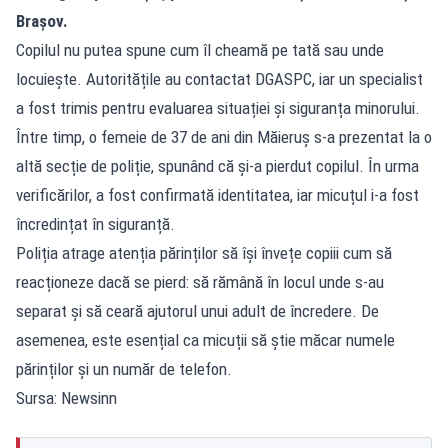
Brașov.
Copilul nu putea spune cum îl cheamă pe tată sau unde
locuiește. Autoritățile au contactat DGASPC, iar un specialist
a fost trimis pentru evaluarea situației și siguranța minorului.
Între timp, o femeie de 37 de ani din Măieruș s-a prezentat la o
altă secție de poliție, spunând că și-a pierdut copilul. În urma
verificărilor, a fost confirmată identitatea, iar micuțul i-a fost
încredințat în siguranță.
Poliția atrage atenția părinților să își învețe copiii cum să
reacționeze dacă se pierd: să rămână în locul unde s-au
separat și să ceară ajutorul unui adult de încredere. De
asemenea, este esențial ca micuții să știe măcar numele
părinților și un număr de telefon.
Sursa: Newsinn