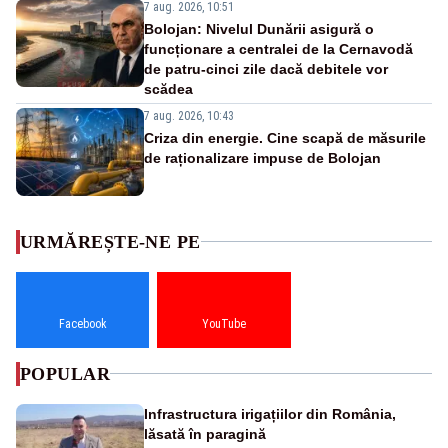
7 aug. 2026, 10:51
Bolojan: Nivelul Dunării asigură o
funcționare a centralei de la Cernavodă
de patru-cinci zile dacă debitele vor
scădea
7 aug. 2026, 10:43
Criza din energie. Cine scapă de măsurile
de raționalizare impuse de Bolojan
URMĂREȘTE-NE PE
Facebook
YouTube
POPULAR
Infrastructura irigațiilor din România,
lăsată în paragină