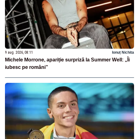
9 aug. 2026, 08:11
Ionuț Nichita
Michele Morrone, apariție surpriză la Summer Well: „Îi
iubesc pe români”