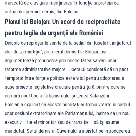
mascată de a asigura menținerea în funcție și protejarea
actualului premier demis, Ilie Bolojan.
Planul lui Bolojan: Un acord de reciprocitate
pentru legile de urgență ale României
Dincolo de reproșurile venite de la sediul din Kiseleff, inițiatorul
ideii de „armistițiu”, premierul demis Ilie Bolojan, își
argumentează propunerea prin necesitatea salvării unor
reforme administrative majore. Liberalul consideră că un pact
temporar între forțele politice este vital pentru adoptarea a
șase proiecte legislative cruciale pentru țară, printre care se
numără noul Cod al Urbanismului și Legea Salarizării.
Bolojan a explicat că aceste priorități ar trebui votate în cadrul
unor sesiuni extraordinare ale Parlamentului, înainte ca un nou
executiv – fie el minoritar sau de tranziție – să își asume
mandatul. Șeful demis al Guvernului a insistat pe introducerea