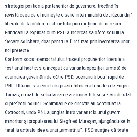
strategiei politice a partenerilor de guvernare, trecând în
revistă ceea ce el numește o serie interminabilă de „răzgândiri”
liberale de la căderea cabinetului prin moțiune de cenzură.
Grindeanu a explicat cum PSD a încercat să ofere soluții la
fiecare solicitare, doar pentru a fi refuzat prin inventarea unor
noi pretexte.
Conform social-democratului, traseul propunerilor liberale a
fost unul haotic: s-a început cu varianta opoziției, urmată de
asumarea guvernării de către PSD, scenariu blocat rapid de
PNL. Ulterior, s-a cerut un guvern tehnocrat condus de Eugen
Tomac, urmat de solicitarea de a elimina toți secretarii de stat
și prefecții politici. Schimbările de direcție au continuat la
Cotroceni, unde PNL a jonglat între variantele unui guvern
minoritar și propulsarea lui Siegfried Mureșan, ajungându-se în
final la actuala idee a unui „armistițiu”. PSD susține că toate