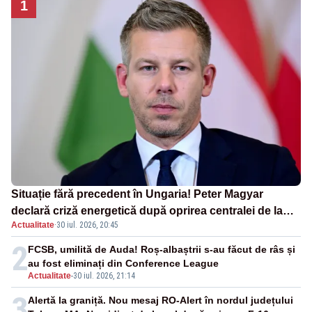
1
Situație fără precedent în Ungaria! Peter Magyar
declară criză energetică după oprirea centralei de la
Actualitate
·
30 iul. 2026, 20:45
Paks
2
FCSB, umilită de Auda! Roș-albaștrii s-au făcut de râs și
au fost eliminați din Conference League
Actualitate
-
30 iul. 2026, 21:14
3
Alertă la graniță. Nou mesaj RO-Alert în nordul județului