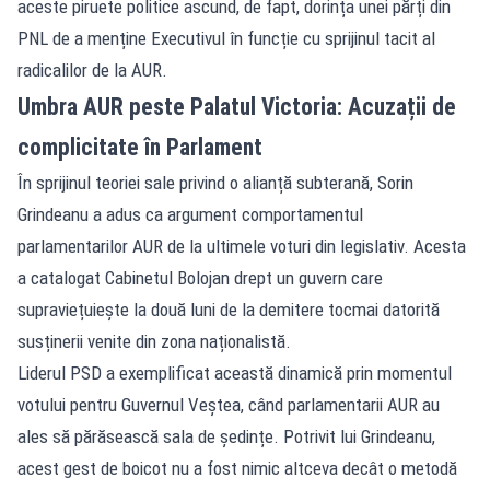
aceste piruete politice ascund, de fapt, dorința unei părți din
PNL de a menține Executivul în funcție cu sprijinul tacit al
radicalilor de la AUR.
Umbra AUR peste Palatul Victoria: Acuzații de
complicitate în Parlament
În sprijinul teoriei sale privind o alianță subterană, Sorin
Grindeanu a adus ca argument comportamentul
parlamentarilor AUR de la ultimele voturi din legislativ. Acesta
a catalogat Cabinetul Bolojan drept un guvern care
supraviețuiește la două luni de la demitere tocmai datorită
susținerii venite din zona naționalistă.
Liderul PSD a exemplificat această dinamică prin momentul
votului pentru Guvernul Veștea, când parlamentarii AUR au
ales să părăsească sala de ședințe. Potrivit lui Grindeanu,
acest gest de boicot nu a fost nimic altceva decât o metodă