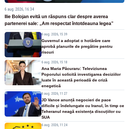
6 aug. 2026, 16:34
Ilie Bolojan evită un răspuns clar despre averea
partenerei sale: „Am respectat întotdeauna legea”
6 aug. 2026, 15:39
Guvernul a adoptat o hotărâre care
aprobă planurile de pregătire pentru
riscuri
6 aug. 2026, 15:18
Ana Maria Păcuraru: Televiziunea
Poporului solicită investigarea deciziilor
luate în această perioadă de criză
enegetică
6 aug. 2026, 11:27
JD Vance anunță negocieri de pace
dificile și îndelungate cu Iranul, în timp ce
Teheranul neagă existența discuțiilor cu
SUA
6 aug. 2026, 11:24