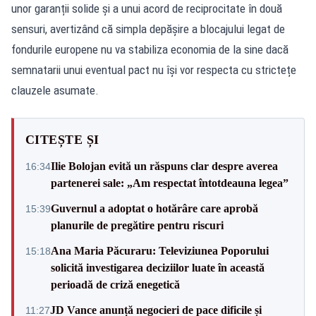
unor garanții solide și a unui acord de reciprocitate în două
sensuri, avertizând că simpla depășire a blocajului legat de
fondurile europene nu va stabiliza economia de la sine dacă
semnatarii unui eventual pact nu își vor respecta cu strictețe
clauzele asumate.
CITEȘTE ȘI
Ilie Bolojan evită un răspuns clar despre averea
16:34
partenerei sale: „Am respectat întotdeauna legea”
Guvernul a adoptat o hotărâre care aprobă
15:39
planurile de pregătire pentru riscuri
Ana Maria Păcuraru: Televiziunea Poporului
15:18
solicită investigarea deciziilor luate în această
perioadă de criză enegetică
JD Vance anunță negocieri de pace dificile și
11:27