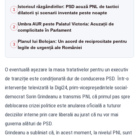
Istoricul răzgândirilor: PSD acuză PNL de tactici
1
dilatorii și scenarii inventate peste noapte
Umbra AUR peste Palatul Victoria: Acuzații de
2
complicitate în Parlament
Planul lui Bolojan: Un acord de reciprocitate pentru
3
legile de urgență ale României
O eventuală așezare la masa tratativelor pentru un executiv
de tranziție este condiționată dur de conducerea PSD. Într-o
intervenție televizată la Digi24, prim-vicepreședintele social-
democrat Sorin Grindeanu a transmis PNL că primul pas spre
deblocarea crizei politice este anularea oficială a tuturor
deciziilor interne prin care liberalii au jurat că nu vor mai
guverna alături de PSD.
Grindeanu a subliniat că, în acest moment, la nivelul PNL sunt