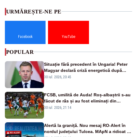
URMĂREȘTE-NE PE
Facebook
YouTube
POPULAR
Situație fără precedent în Ungaria! Peter
Magyar declară criză energetică după
oprirea centralei de la Paks
30 iul. 2026, 20:45
FCSB, umilită de Auda! Roș-albaștrii s-au
făcut de râs și au fost eliminați din
Conference League
30 iul. 2026, 21:14
Alertă la graniță. Nou mesaj RO-Alert în
nordul județului Tulcea. MApN a ridicat de