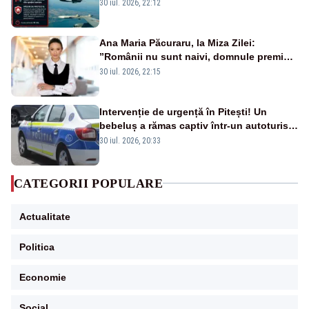
la sol două avioane F-16
30 iul. 2026, 22:12
Ana Maria Păcuraru, la Miza Zilei:
”Românii nu sunt naivi, domnule premier
Bolojan”
30 iul. 2026, 22:15
Intervenție de urgență în Pitești! Un
bebeluș a rămas captiv într-un autoturism
din cauza unei defecțiuni
30 iul. 2026, 20:33
CATEGORII POPULARE
Actualitate
Politica
Economie
Social