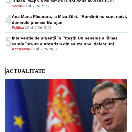
Tulcea. MApN a ridicat de la sol două avioane F-16
Social
-
30 iul. 2026, 22:12
4
Ana Maria Păcuraru, la Miza Zilei: ”Românii nu sunt naivi,
domnule premier Bolojan”
Politica
-
30 iul. 2026, 22:15
5
Intervenție de urgență în Pitești! Un bebeluș a rămas
captiv într-un autoturism din cauza unei defecțiuni
Actualitate
-
30 iul. 2026, 20:33
ACTUALITATE