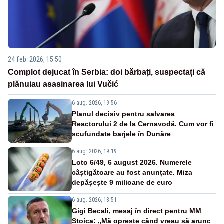
24 feb. 2026, 15:50
Complot dejucat în Serbia: doi bărbați, suspectați că
plănuiau asasinarea lui Vučić
6 aug. 2026, 19:56
Planul decisiv pentru salvarea
Reactorului 2 de la Cernavodă. Cum vor fi
scufundate barjele în Dunăre
6 aug. 2026, 19:19
Loto 6/49, 6 august 2026. Numerele
câștigătoare au fost anunțate. Miza
depășește 9 milioane de euro
6 aug. 2026, 18:51
Gigi Becali, mesaj în direct pentru MM
Stoica: „Mă oprește când vreau să arunc