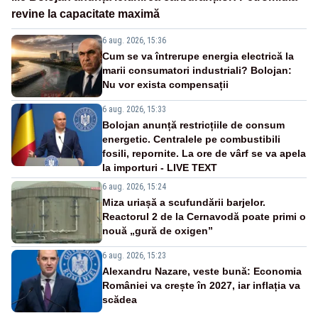
revine la capacitate maximă
6 aug. 2026, 15:36
Cum se va întrerupe energia electrică la
marii consumatori industriali? Bolojan:
Nu vor exista compensații
6 aug. 2026, 15:33
Bolojan anunță restricțiile de consum
energetic. Centralele pe combustibili
fosili, repornite. La ore de vârf se va apela
la importuri - LIVE TEXT
6 aug. 2026, 15:24
Miza uriașă a scufundării barjelor.
Reactorul 2 de la Cernavodă poate primi o
nouă „gură de oxigen”
6 aug. 2026, 15:23
Alexandru Nazare, veste bună: Economia
României va crește în 2027, iar inflația va
scădea