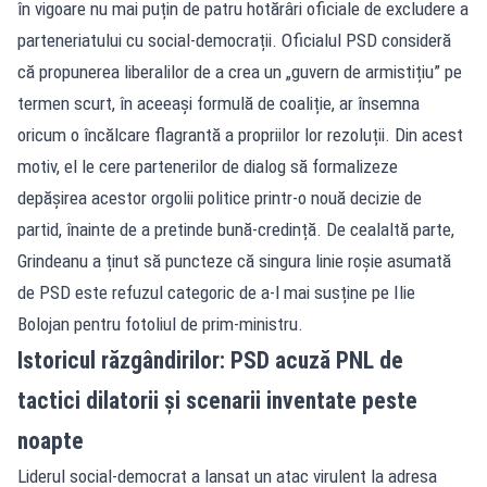
în vigoare nu mai puțin de patru hotărâri oficiale de excludere a
parteneriatului cu social-democrații. Oficialul PSD consideră
că propunerea liberalilor de a crea un „guvern de armistițiu” pe
termen scurt, în aceeași formulă de coaliție, ar însemna
oricum o încălcare flagrantă a propriilor lor rezoluții. Din acest
motiv, el le cere partenerilor de dialog să formalizeze
depășirea acestor orgolii politice printr-o nouă decizie de
partid, înainte de a pretinde bună-credință. De cealaltă parte,
Grindeanu a ținut să puncteze că singura linie roșie asumată
de PSD este refuzul categoric de a-l mai susține pe Ilie
Bolojan pentru fotoliul de prim-ministru.
Istoricul răzgândirilor: PSD acuză PNL de
tactici dilatorii și scenarii inventate peste
noapte
Liderul social-democrat a lansat un atac virulent la adresa