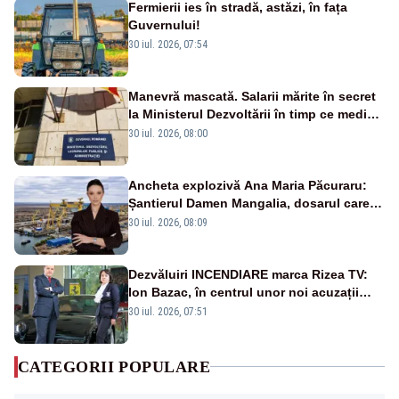
Fermierii ies în stradă, astăzi, în fața
Guvernului!
30 iul. 2026, 07:54
Manevră mascată. Salarii mărite în secret
la Ministerul Dezvoltării în timp ce medicii
ies în stradă
30 iul. 2026, 08:00
Ancheta explozivă Ana Maria Păcuraru:
Șantierul Damen Mangalia, dosarul care
scufundă apărarea României
30 iul. 2026, 08:09
Dezvăluiri INCENDIARE marca Rizea TV:
Ion Bazac, în centrul unor noi acuzații
publice
30 iul. 2026, 07:51
CATEGORII POPULARE