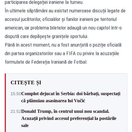
participarea delegației iraniene la turneu.
În ultimele săptămâni au existat numeroase discuții legate de
accesul jucătorilor, oficialilor și fanilor iranieni pe teritoriul
american, iar problema biletelor adaugă un nou capitol într-o
dispută care depășește granițele sportului.
Până în acest moment, nu a fost anunțată o poziție oficială
din partea organizatorilor sau a FIFA cu privire la acuzațiile
formulate de Federația Iraniană de Fotbal.
CITEȘTE ȘI
Complot dejucat în Serbia: doi bărbați, suspectați
15:50
că plănuiau asasinarea lui Vučić
Donald Trump, în centrul unui nou scandal.
21:52
Acuzații privind accesul preferențial la postările
sale