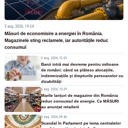
5 aug. 2026, 19:54
Măsuri de economisire a energiei în România.
Magazinele sting reclamele, iar autoritățile reduc
consumul
5 aug. 2026, 15:03
Banii intră mai devreme pentru milioane
de români: când se plătesc alocațiile,
indemnizațiile și drepturile persoanelor cu
dizabilități
5 aug. 2026, 10:29
Marile lanțuri de magazine din România
reduc consumul de energie. Ce MĂSURI
au anunțat retailerii
5 aug. 2026, 09:46
Scandal în Parlament pe tema centralelor