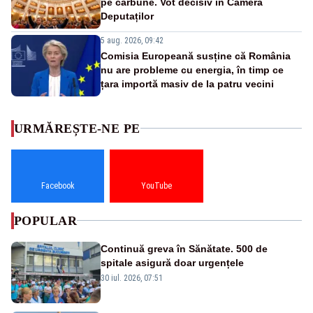
pe cărbune. Vot decisiv în Camera
Deputaților
5 aug. 2026, 09:42
Comisia Europeană susține că România
nu are probleme cu energia, în timp ce
țara importă masiv de la patru vecini
URMĂREȘTE-NE PE
Facebook
YouTube
POPULAR
Continuă greva în Sănătate. 500 de
spitale asigură doar urgențele
30 iul. 2026, 07:51