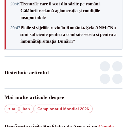
Trenurile care îi scot din sărite pe români.
20:49
Călătorii reclamă aglomerația și condițiile
insuportabile
Ploile și vijeliile revin în România. Șefa ANM:”Nu
20:47
sunt suficiente pentru a combate seceta și pentru a
îmbunătăți situația Dunării”
Distribuie articolul
Mai multe articole despre
sua
iran
Campionatul Mondial 2026
Urmărește știrile Realitatea de Arges și pe
Google