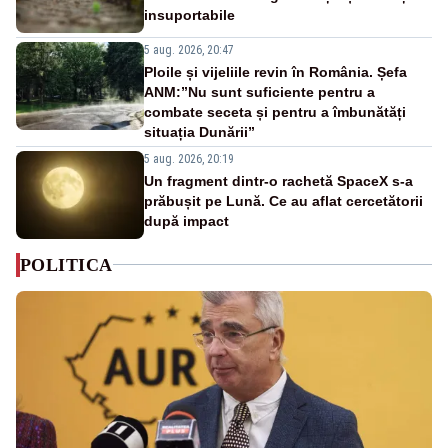
insuportabile
5 aug. 2026, 20:47
Ploile și vijeliile revin în România. Șefa
ANM:”Nu sunt suficiente pentru a
combate seceta și pentru a îmbunătăți
situația Dunării”
5 aug. 2026, 20:19
Un fragment dintr-o rachetă SpaceX s-a
prăbușit pe Lună. Ce au aflat cercetătorii
după impact
POLITICA