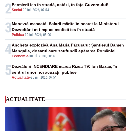
2
Fermierii ies în stradă, astăzi, în fața Guvernului!
Social
-
30 iul. 2026, 07:54
3
Manevră mascată. Salarii mărite în secret la Ministerul
Dezvoltării în timp ce medicii ies în stradă
Politica
-
30 iul. 2026, 08:00
4
Ancheta explozivă Ana Maria Păcuraru: Șantierul Damen
Mangalia, dosarul care scufundă apărarea României
Economie
-
30 iul. 2026, 08:09
5
Dezvăluiri INCENDIARE marca Rizea TV: Ion Bazac, în
centrul unor noi acuzații publice
Actualitate
-
30 iul. 2026, 07:51
ACTUALITATE