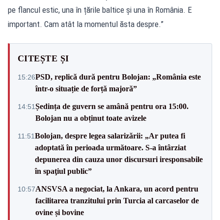
pe flancul estic, una în țările baltice și una în România. E
important. Cam atât la momentul ăsta despre.”
CITEȘTE ȘI
PSD, replică dură pentru Bolojan: „România este
15:26
într-o situație de forță majoră”
Ședința de guvern se amână pentru ora 15:00.
14:51
Bolojan nu a obținut toate avizele
Bolojan, despre legea salarizării: „Ar putea fi
11:51
adoptată în perioada următoare. S-a întârziat
depunerea din cauza unor discursuri iresponsabile
în spaţiul public”
ANSVSA a negociat, la Ankara, un acord pentru
10:57
facilitarea tranzitului prin Turcia al carcaselor de
ovine și bovine