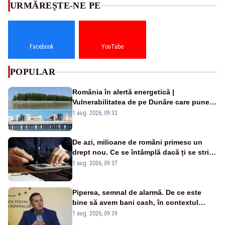
URMĂREȘTE-NE PE
Facebook
YouTube
POPULAR
România în alertă energetică |
Vulnerabilitatea de pe Dunăre care pune
în pericol Centrala Cernavodă era
1 aug. 2026, 09:32
cunoscută de pe vremea lui Ceaușescu
De azi, milioane de români primesc un
drept nou. Ce se întâmplă dacă ți se strică
un produs
1 aug. 2026, 09:37
Piperea, semnal de alarmă. De ce este
bine să avem bani cash, în contextul
alertei energetice?
1 aug. 2026, 09:39