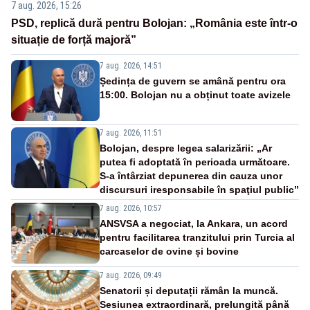
7 aug. 2026, 15:26
PSD, replică dură pentru Bolojan: „România este într-o
situație de forță majoră”
7 aug. 2026, 14:51
Ședința de guvern se amână pentru ora
15:00. Bolojan nu a obținut toate avizele
7 aug. 2026, 11:51
Bolojan, despre legea salarizării: „Ar
putea fi adoptată în perioada următoare.
S-a întârziat depunerea din cauza unor
discursuri iresponsabile în spaţiul public”
7 aug. 2026, 10:57
ANSVSA a negociat, la Ankara, un acord
pentru facilitarea tranzitului prin Turcia al
carcaselor de ovine și bovine
7 aug. 2026, 09:49
Senatorii și deputații rămân la muncă.
Sesiunea extraordinară, prelungită până