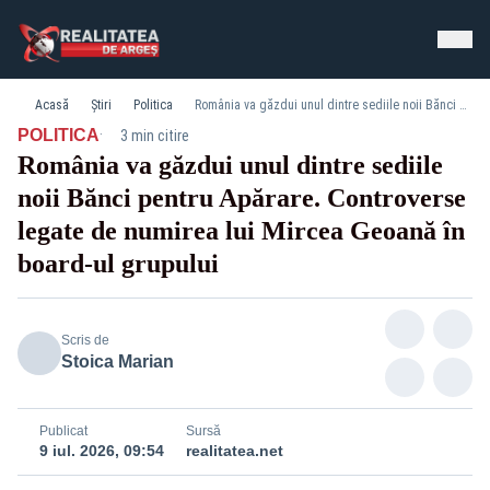
Acasă
Știri
Politica
România va găzdui unul dintre sediile noii Bănci pentru Apărare. Controverse legate de numirea lui Mircea Geoană în board-ul grupului
·
POLITICA
3 min citire
România va găzdui unul dintre sediile
noii Bănci pentru Apărare. Controverse
legate de numirea lui Mircea Geoană în
board-ul grupului
Scris de
Stoica Marian
Publicat
Sursă
9 iul. 2026, 09:54
realitatea.net