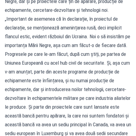
Negre, dar și pe proiectele care țin de apărare, producție de
echipamente, cercetare-dezvoltare și tehnologii noi.
„Important de asemenea că în declarație, în proiectul de
declarație, se menționează amenințarea rusă, deci implicit
flancul estic, evident războiul din Ucraina. Noi o să insistăm pe
importanța Mării Negre, așa cum am făcut-o de fiecare dată.
Progresele pe care le-am făcut, după cum știți, pe partea de
Uniunea Europeană cu acel hub civil de securitate. Și, așa cum
v-am anunțat, parte din aceste programe de producție de
echipamente este înființarea, și nu numai producție de
echipamente, dar și introducerea noilor tehnologii, cercetare-
dezvoltare în echipamentele militare pe care industria aliatelor
le produce. Și parte din proiectele care sunt lansate este
această bancă pentru apărare, la care noi suntem fondatori și
această bancă va avea un sediu principal în Canada, va avea un
sediu european în Luxemburg și va avea două sedii secundare