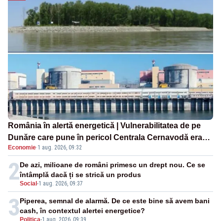
România în alertă energetică | Vulnerabilitatea de pe
Dunăre care pune în pericol Centrala Cernavodă era
Economie
·
1 aug. 2026, 09:32
cunoscută de pe vremea lui Ceaușescu
2
De azi, milioane de români primesc un drept nou. Ce se
întâmplă dacă ți se strică un produs
Social
-
1 aug. 2026, 09:37
3
Piperea, semnal de alarmă. De ce este bine să avem bani
cash, în contextul alertei energetice?
Politica
-
1 aug. 2026, 09:39