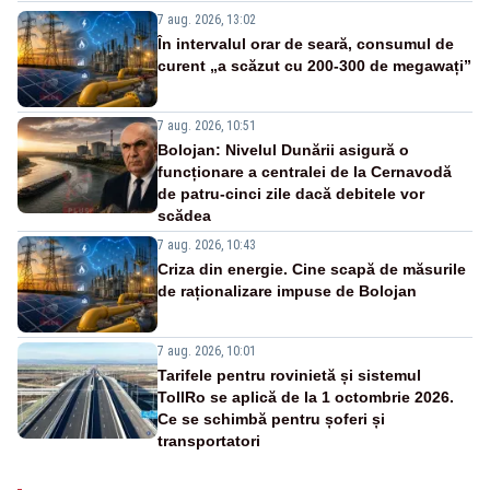
7 aug. 2026, 13:02
În intervalul orar de seară, consumul de
curent „a scăzut cu 200-300 de megawați”
7 aug. 2026, 10:51
Bolojan: Nivelul Dunării asigură o
funcționare a centralei de la Cernavodă
de patru-cinci zile dacă debitele vor
scădea
7 aug. 2026, 10:43
Criza din energie. Cine scapă de măsurile
de raționalizare impuse de Bolojan
7 aug. 2026, 10:01
Tarifele pentru rovinietă și sistemul
TollRo se aplică de la 1 octombrie 2026.
Ce se schimbă pentru șoferi și
transportatori