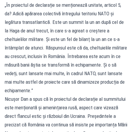
„În proiectul de declarație se menționează unitate, articol 5,
da? Adică apărarea colectivă întregului teritoriu NATO și
legătura transatlantică. Este un summit la un an după cel de
la Haga de anul trecut, în care s-a agreat o creștere a
cheltuielilor militare. Și este un fel de bilanț la un an ce s-a
întâmplat de atunci. Răspunsul este că da, cheltuielile militare
au crescut, inclusiv în România. Întrebarea este acum în ce
măsură banii ăștia se transformă în echipamente. Și o să
vedeți, sunt lansate mai multe, în cadrul NATO, sunt lansate
mai multe astfel de proiecte care să dinamizeze producția de
echipamente.”
Nicușor Dan a spus că în proiectul de declarație al summitului
este menționată și amenințarea rusă, aspect care vizează
direct flancul estic și războiul din Ucraina. Președintele a
precizat că România va continua să insiste pe importanța Mării