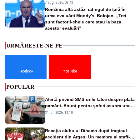
7 aug. 2026, 08:42
România află astăzi ratingul de țară în
urma evaluării Moody’s. Bolojan: „Trei
sunt factorii-cheie care stau la baza
acestor evaluări”
URMĂREȘTE-NE PE
Facebook
YouTube
POPULAR
Alertă privind SMS-urile false despre plata
parcării. Anunț pentru șoferi asupra unei
noi metode de fraudă online
31 iul. 2026, 13:10
Reacția clubului Dinamo după tragicul
accident din Argeș: Un membru al staff-