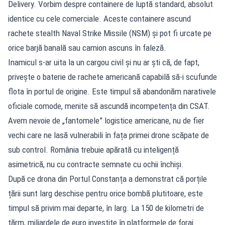
Delivery. Vorbim despre containere de luptă standard, absolut
identice cu cele comerciale. Aceste containere ascund
rachete stealth Naval Strike Missile (NSM) și pot fi urcate pe
orice barjă banală sau camion ascuns în faleză.
Inamicul s-ar uita la un cargou civil și nu ar ști că, de fapt,
privește o baterie de rachete americană capabilă să-i scufunde
flota în portul de origine. Este timpul să abandonăm narativele
oficiale comode, menite să ascundă incompetența din CSAT.
Avem nevoie de „fantomele” logistice americane, nu de fier
vechi care ne lasă vulnerabili în fața primei drone scăpate de
sub control. România trebuie apărată cu inteligență
asimetrică, nu cu contracte semnate cu ochii închiși.
După ce drona din Portul Constanța a demonstrat că porțile
țării sunt larg deschise pentru orice bombă plutitoare, este
timpul să privim mai departe, în larg. La 150 de kilometri de
țărm, miliardele de euro investite în platformele de foraj