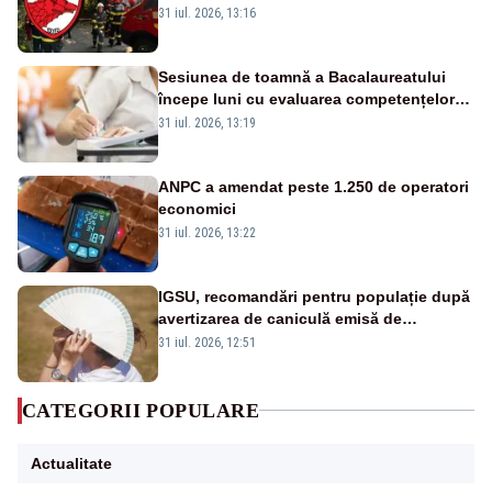
ului medical a murit, antrenorul Adrian
31 iul. 2026, 13:16
Ropotan este în spital
Sesiunea de toamnă a Bacalaureatului
începe luni cu evaluarea competențelor
orale la Limba română
31 iul. 2026, 13:19
ANPC a amendat peste 1.250 de operatori
economici
31 iul. 2026, 13:22
IGSU, recomandări pentru populație după
avertizarea de caniculă emisă de
meteorologi
31 iul. 2026, 12:51
CATEGORII POPULARE
Actualitate