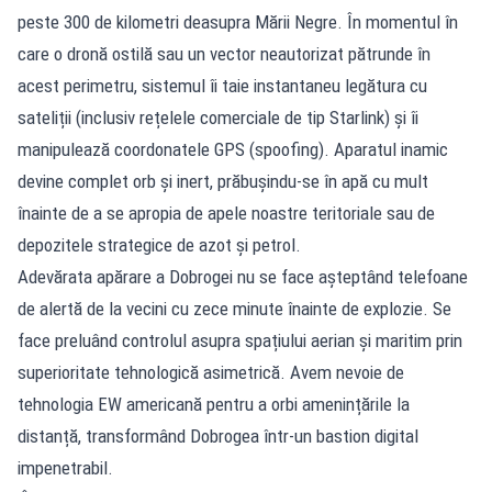
peste 300 de kilometri deasupra Mării Negre. În momentul în
care o dronă ostilă sau un vector neautorizat pătrunde în
acest perimetru, sistemul îi taie instantaneu legătura cu
sateliții (inclusiv rețelele comerciale de tip Starlink) și îi
manipulează coordonatele GPS (spoofing). Aparatul inamic
devine complet orb și inert, prăbușindu-se în apă cu mult
înainte de a se apropia de apele noastre teritoriale sau de
depozitele strategice de azot și petrol.
Adevărata apărare a Dobrogei nu se face așteptând telefoane
de alertă de la vecini cu zece minute înainte de explozie. Se
face preluând controlul asupra spațiului aerian și maritim prin
superioritate tehnologică asimetrică. Avem nevoie de
tehnologia EW americană pentru a orbi amenințările la
distanță, transformând Dobrogea într-un bastion digital
impenetrabil.