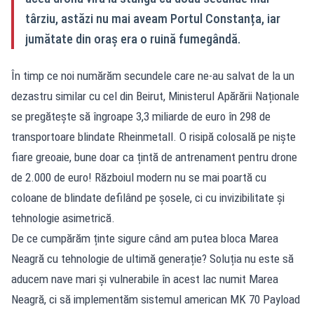
târziu, astăzi nu mai aveam Portul Constanța, iar
jumătate din oraș era o ruină fumegândă.
În timp ce noi numărăm secundele care ne-au salvat de la un
dezastru similar cu cel din Beirut, Ministerul Apărării Naționale
se pregătește să îngroape 3,3 miliarde de euro în 298 de
transportoare blindate Rheinmetall. O risipă colosală pe niște
fiare greoaie, bune doar ca țintă de antrenament pentru drone
de 2.000 de euro! Războiul modern nu se mai poartă cu
coloane de blindate defilând pe șosele, ci cu invizibilitate și
tehnologie asimetrică.
De ce cumpărăm ținte sigure când am putea bloca Marea
Neagră cu tehnologie de ultimă generație? Soluția nu este să
aducem nave mari și vulnerabile în acest lac numit Marea
Neagră, ci să implementăm sistemul american MK 70 Payload