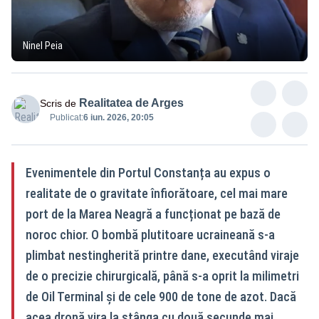
Ninel Peia
Realitatea de Arges
Scris de
Publicat:
6 iun. 2026, 20:05
Evenimentele din Portul Constanța au expus o
realitate de o gravitate înfiorătoare, cel mai mare
port de la Marea Neagră a funcționat pe bază de
noroc chior. O bombă plutitoare ucraineană s-a
plimbat nestingherită printre dane, executând viraje
de o precizie chirurgicală, până s-a oprit la milimetri
de Oil Terminal și de cele 900 de tone de azot. Dacă
acea dronă vira la stânga cu două secunde mai