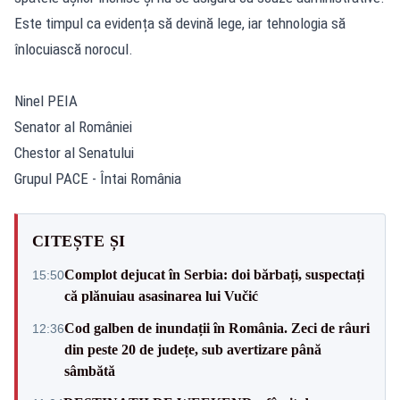
Este timpul ca evidența să devină lege, iar tehnologia să
înlocuiască norocul.
Ninel PEIA
Senator al României
Chestor al Senatului
Grupul PACE - Întai România
CITEȘTE ȘI
Complot dejucat în Serbia: doi bărbați, suspectați
15:50
că plănuiau asasinarea lui Vučić
Cod galben de inundații în România. Zeci de râuri
12:36
din peste 20 de județe, sub avertizare până
sâmbătă