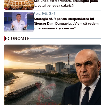
Sesiunea extraordinară, prelungită până
la votul pe legea salarizării
7 aug. 2026, 08:46
Strategia AUR pentru suspendarea lui
Nicușor Dan. Dungaciu: „Vrem să vedem
cine semnează și cine nu”
ECONOMIE