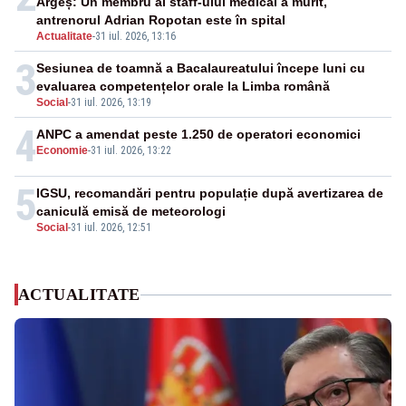
Argeș: Un membru al staff-ului medical a murit,
antrenorul Adrian Ropotan este în spital
Actualitate
-
31 iul. 2026, 13:16
3
Sesiunea de toamnă a Bacalaureatului începe luni cu
evaluarea competențelor orale la Limba română
Social
-
31 iul. 2026, 13:19
4
ANPC a amendat peste 1.250 de operatori economici
Economie
-
31 iul. 2026, 13:22
5
IGSU, recomandări pentru populație după avertizarea de
caniculă emisă de meteorologi
Social
-
31 iul. 2026, 12:51
ACTUALITATE