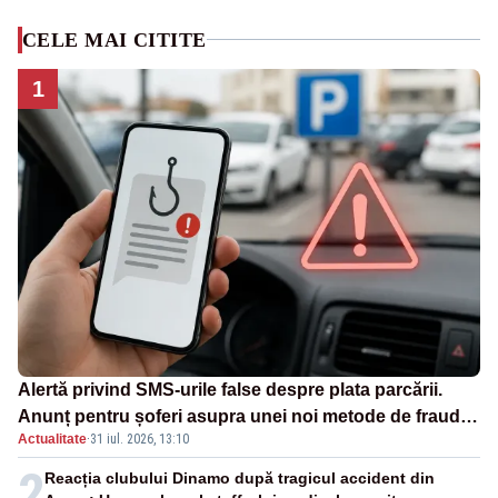
CELE MAI CITITE
1
Alertă privind SMS-urile false despre plata parcării.
Anunț pentru șoferi asupra unei noi metode de fraudă
Actualitate
·
31 iul. 2026, 13:10
online
2
Reacția clubului Dinamo după tragicul accident din