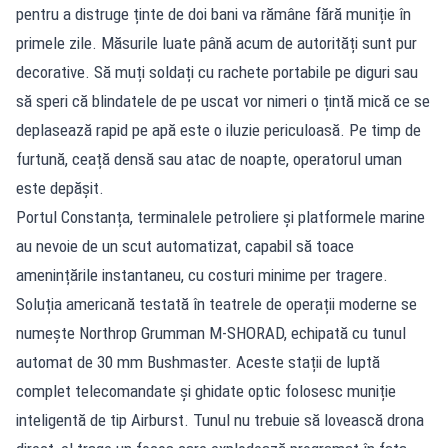
pentru a distruge ținte de doi bani va rămâne fără muniție în
primele zile. Măsurile luate până acum de autorități sunt pur
decorative. Să muți soldați cu rachete portabile pe diguri sau
să speri că blindatele de pe uscat vor nimeri o țintă mică ce se
deplasează rapid pe apă este o iluzie periculoasă. Pe timp de
furtună, ceață densă sau atac de noapte, operatorul uman
este depășit.
Portul Constanța, terminalele petroliere și platformele marine
au nevoie de un scut automatizat, capabil să toace
amenințările instantaneu, cu costuri minime per tragere.
Soluția americană testată în teatrele de operații moderne se
numește Northrop Grumman M-SHORAD, echipată cu tunul
automat de 30 mm Bushmaster. Aceste stații de luptă
complet telecomandate și ghidate optic folosesc muniție
inteligentă de tip Airburst. Tunul nu trebuie să lovească drona