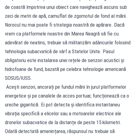
de coastă împotriva unui obiect care navighează ascuns sub
zeci de metri de apă, camuflat de zgomotul de fond al mării.
Norocul nu mai poate fi strategia noastră de apărare. Dacă
vrem ca platformele noastre din Marea Neagră să fie cu
adevărat de neatins, trebuie să militarizăm adâncurile folosind
tehnologia subacvatică de vârf a Statelor Unite. Pasul
obligatoriu este instalarea unei rețele de senzori acustici și
hidrofoane de fund, bazată pe celebra tehnologie americană
SOSUS/IUSS.
Acești senzori, ancorați pe fundul mării în jurul platformelor
energetice și pe canalele de acces portuar, funcționează ca o
ureche gigantică. Ei pot detecta și identifica instantaneu
vibrația specifică a elicelor sau a motoarelor electrice ale
dronelor subacvatice de la distanțe de peste 15 kilometri.
Odată detectată amenințarea, răspunsul nu trebuie să