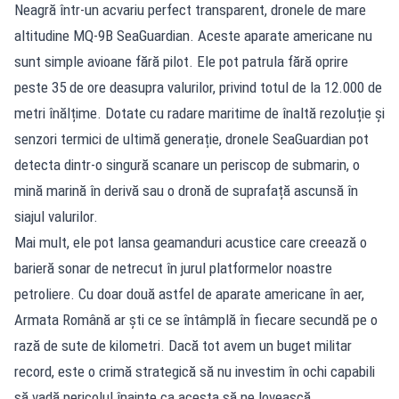
Neagră într-un acvariu perfect transparent, dronele de mare
altitudine MQ-9B SeaGuardian. Aceste aparate americane nu
sunt simple avioane fără pilot. Ele pot patrula fără oprire
peste 35 de ore deasupra valurilor, privind totul de la 12.000 de
metri înălțime. Dotate cu radare maritime de înaltă rezoluție și
senzori termici de ultimă generație, dronele SeaGuardian pot
detecta dintr-o singură scanare un periscop de submarin, o
mină marină în derivă sau o dronă de suprafață ascunsă în
siajul valurilor.
Mai mult, ele pot lansa geamanduri acustice care creează o
barieră sonar de netrecut în jurul platformelor noastre
petroliere. Cu doar două astfel de aparate americane în aer,
Armata Română ar ști ce se întâmplă în fiecare secundă pe o
rază de sute de kilometri. Dacă tot avem un buget militar
record, este o crimă strategică să nu investim în ochi capabili
să vadă pericolul înainte ca acesta să ne lovească