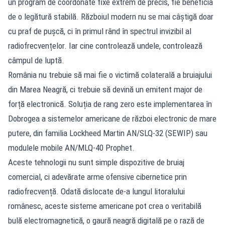
un program de coordonate fixe extrem de precis, fie beneficia
de o legătură stabilă. Războiul modern nu se mai câștigă doar
cu praf de pușcă, ci în primul rând în spectrul invizibil al
radiofrecvențelor. Iar cine controlează undele, controlează
câmpul de luptă.
România nu trebuie să mai fie o victimă colaterală a bruiajului
din Marea Neagră, ci trebuie să devină un emitent major de
forță electronică. Soluția de rang zero este implementarea în
Dobrogea a sistemelor americane de război electronic de mare
putere, din familia Lockheed Martin AN/SLQ-32 (SEWIP) sau
modulele mobile AN/MLQ-40 Prophet.
Aceste tehnologii nu sunt simple dispozitive de bruiaj
comercial, ci adevărate arme ofensive cibernetice prin
radiofrecvență. Odată dislocate de-a lungul litoralului
românesc, aceste sisteme americane pot crea o veritabilă
bulă electromagnetică, o gaură neagră digitală pe o rază de