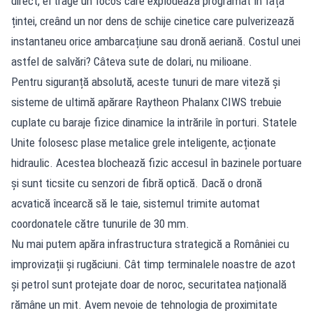
direct, el trage un focos care explodează programat în fața
țintei, creând un nor dens de schije cinetice care pulverizează
instantaneu orice ambarcațiune sau dronă aeriană. Costul unei
astfel de salvări? Câteva sute de dolari, nu milioane.
Pentru siguranță absolută, aceste tunuri de mare viteză și
sisteme de ultimă apărare Raytheon Phalanx CIWS trebuie
cuplate cu baraje fizice dinamice la intrările în porturi. Statele
Unite folosesc plase metalice grele inteligente, acționate
hidraulic. Acestea blochează fizic accesul în bazinele portuare
și sunt ticsite cu senzori de fibră optică. Dacă o dronă
acvatică încearcă să le taie, sistemul trimite automat
coordonatele către tunurile de 30 mm.
Nu mai putem apăra infrastructura strategică a României cu
improvizații și rugăciuni. Cât timp terminalele noastre de azot
și petrol sunt protejate doar de noroc, securitatea națională
rămâne un mit. Avem nevoie de tehnologia de proximitate