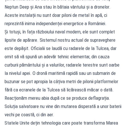
Neptun Deep și Ana stau în bătaia vântului și a dronelor.
Aceste instalații nu sunt doar piloni de metal în apă, ci
reprezintă inima independenței energetice a României.
Și totuși, în fața războiului naval modern, ele sunt complet
lipsite de apărare. Sistemul nostru actual de supraveghere
este depășit. Oficialii se laudă cu radarele de la Tulcea, dar
omit să vă spună un adevăr tehnic elementar, din cauza
curburii pământului și a valurilor, radarele terestre sunt oarbe
la nivelul apei. O dronă maritimă rapidă sau un submarin de
buzunar se pot apropia la câțiva metri de pilonii platformelor
fără ca ecranele de la Tulcea să licărească măcar o dată.
Reacționăm mereu abia după ce se produce deflagrația.
Soluția salvatoare nu vine din mutarea disperată a unor baterii
vechi pe coastă, ci din aer.
Statele Unite dețin tehnologia care poate transforma Marea