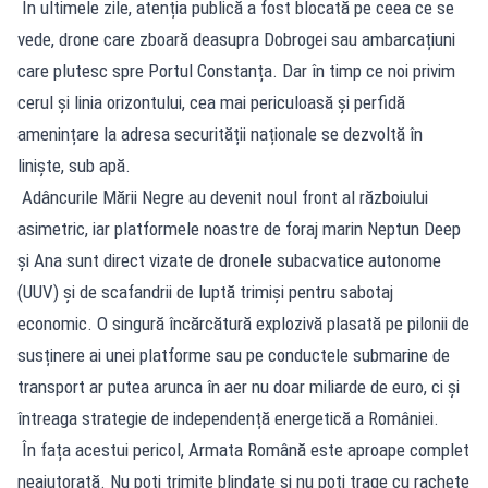
În ultimele zile, atenția publică a fost blocată pe ceea ce se
vede, drone care zboară deasupra Dobrogei sau ambarcațiuni
care plutesc spre Portul Constanța. Dar în timp ce noi privim
cerul și linia orizontului, cea mai periculoasă și perfidă
amenințare la adresa securității naționale se dezvoltă în
liniște, sub apă.
Adâncurile Mării Negre au devenit noul front al războiului
asimetric, iar platformele noastre de foraj marin Neptun Deep
și Ana sunt direct vizate de dronele subacvatice autonome
(UUV) și de scafandrii de luptă trimiși pentru sabotaj
economic. O singură încărcătură explozivă plasată pe pilonii de
susținere ai unei platforme sau pe conductele submarine de
transport ar putea arunca în aer nu doar miliarde de euro, ci și
întreaga strategie de independență energetică a României.
În fața acestui pericol, Armata Română este aproape complet
neajutorată. Nu poți trimite blindate și nu poți trage cu rachete