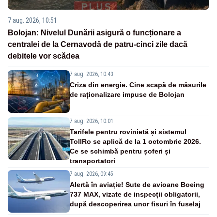
7 aug. 2026, 10:51
Bolojan: Nivelul Dunării asigură o funcționare a
centralei de la Cernavodă de patru-cinci zile dacă
debitele vor scădea
7 aug. 2026, 10:43
Criza din energie. Cine scapă de măsurile
de raționalizare impuse de Bolojan
7 aug. 2026, 10:01
Tarifele pentru rovinietă și sistemul
TollRo se aplică de la 1 octombrie 2026.
Ce se schimbă pentru șoferi și
transportatori
7 aug. 2026, 09:45
Alertă în aviație! Sute de avioane Boeing
737 MAX, vizate de inspecții obligatorii,
după descoperirea unor fisuri în fuselaj