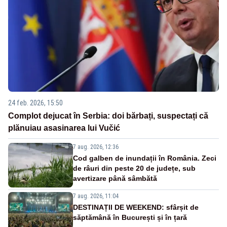
24 feb. 2026, 15:50
Complot dejucat în Serbia: doi bărbați, suspectați că
plănuiau asasinarea lui Vučić
7 aug. 2026, 12:36
Cod galben de inundații în România. Zeci
de râuri din peste 20 de județe, sub
avertizare până sâmbătă
7 aug. 2026, 11:04
DESTINAȚII DE WEEKEND: sfârșit de
săptămână în București și în țară