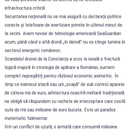
infrastructura critică.
Securitatea națională nu se mai asigură cu declarații politice
corecte și telefoane de avertizare primite în ultimul minut de
la vecini. Avem nevoie de tehnologia americană SeaGuardian
acum, până când o altă dronă „în derivă” nu va stinge lumina în
sectorul energetic românesc.
Scandalul dronei de la Constanța a scos la iveală o fractură
logică majoră în strategia de apărare a României, suntem
complet nepregătiți pentru războiul economic asimetric. În
timp ce inamicul atacă sau uni „scapă” de sub control aparate
de câteva mii de euro, arhitectura noastră militară tradițională
ne obligă să răspundem cu rachete de interceptare care costă
sute de mii sau milioane de euro bucata. Este un paradox
matematic falimentar.
Într-un conflict de uzură, o armată care consumă milioane