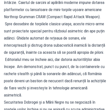
întârzie. Caietul de sarcini al apărării moderne impune dotarea
platformelor cu lansatoare de mini-torpile ușoare americane
Northrop Grumman CRAW (Compact Rapid Attack Weapon).
Spre deosebire de torpilele clasice uriașe, aceste micro-arme
sunt proiectate special pentru războiul asimetric din ape puțin
adânci. Ghidate automat de rețeaua de sonare, ele
interceptează și distrug drona subacvatică inamică la distanță
de siguranță, înainte ca aceasta să se poată apropia de piloni.
Editorialul meu se încheie aici, dar datoria autorităților abia
începe. Am demonstrat, punct cu punct, de la containerele cu
rachete stealth și până la sonarele din adâncuri, că România
poate deveni un bastion de necucerit dacă renunță la achizițiile
de fiare vechi și investește în tehnologie americană
asimetrică.
Securitatea Dobrogei și a Mării Negre nu se negociază în
spatele ușilor închise și nu se asigură cu scuze administrative.