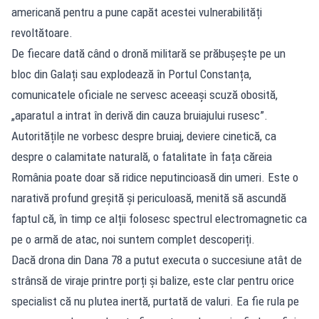
americană pentru a pune capăt acestei vulnerabilități
revoltătoare.
De fiecare dată când o dronă militară se prăbușește pe un
bloc din Galați sau explodează în Portul Constanța,
comunicatele oficiale ne servesc aceeași scuză obosită,
„aparatul a intrat în derivă din cauza bruiajului rusesc”.
Autoritățile ne vorbesc despre bruiaj, deviere cinetică, ca
despre o calamitate naturală, o fatalitate în fața căreia
România poate doar să ridice neputincioasă din umeri. Este o
narativă profund greșită și periculoasă, menită să ascundă
faptul că, în timp ce alții folosesc spectrul electromagnetic ca
pe o armă de atac, noi suntem complet descoperiți.
Dacă drona din Dana 78 a putut executa o succesiune atât de
strânsă de viraje printre porți și balize, este clar pentru orice
specialist că nu plutea inertă, purtată de valuri. Ea fie rula pe