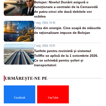
Bolojan: Nivelul Dunării asigură o
funcționare a centralei de la Cernavodă
de patru-cinci zile dacă debitele vor
scădea
7 aug. 2026, 10:43
Criza din energie. Cine scapă de măsurile
de raționalizare impuse de Bolojan
7 aug. 2026, 10:01
Tarifele pentru rovinietă și sistemul
TollRo se aplică de la 1 octombrie 2026.
Ce se schimbă pentru șoferi și
transportatori
URMĂREȘTE-NE PE
Facebook
YouTube