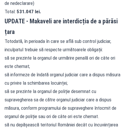
de nedeclarare)
Total:
531.047 lei.
UPDATE - Makaveli are interdicția de a părăsi
țara
Totodată, în perioada în care se află sub control judiciar,
inculpatul trebuie să respecte următoarele obligații:
să se prezinte la organul de urmărire penală ori de câte ori
este chemat;
să informeze de îndată organul judiciar care a dispus măsura
cu privire la schimbarea locuinței;
să se prezinte la organul de poliție desemnat cu
supravegherea sa de către organul judiciar care a dispus
măsura, conform programului de supraveghere întocmit de
organul de poliție sau ori de câte ori este chemat.
să nu depășească teritoriul României decât cu încuviințarea