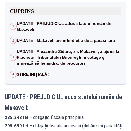
CUPRINS
UPDATE - PREJUDICIUL adus statului român de
1
Makaveli:
UPDATE - Makaveli are interdicția de a părăsi țara
2
UPDATE - Alexandru Zidaru, zis Makaveli, a ajuns la
Parchetul Tribunalului București în cătușe și
3
urmează să fie audiat de procurori
ȘTIRE INIȚIALĂ:
4
UPDATE - PREJUDICIUL adus statului român de
Makaveli:
235.348 lei
– obligație fiscală principală
295.699 lei
– obligații fiscale accesorii (dobânzi și penalități