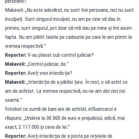
persoane?
Makaveli: „Nu este adevărat, nu sunt trei persoane, nici nu sunt
inculpați. Sunt singurul inculpat, nu am pe cine să dau în
primire, sunt singurul, pot doar să mă dau pe mine și îmi asum
fapta. Nu am plătit taxele pe cadourile pe care le-am primit la
vremea respectivă.”
Reporter:
V-au plasat sub control judiciar?
Makaveli:
„Control judiciar, da.”
Reporter:
Aveți vreo interdicție?
Makaveli:
„Interdicția de a părăsi țara. În rest, o să achit ce
am de achitat. La vremea respectivă, nu ne-am dat nici noi
seama.”
Întrebat ce sumă de bani are de achitat, influencerul a
răspuns: „Undeva la 38.000 de euro e prejudiciul, adică, mai
exact, 2.117.000 și ceva de lei.”
Reporter:
Aveți interdicția de a posta pe rețelele de