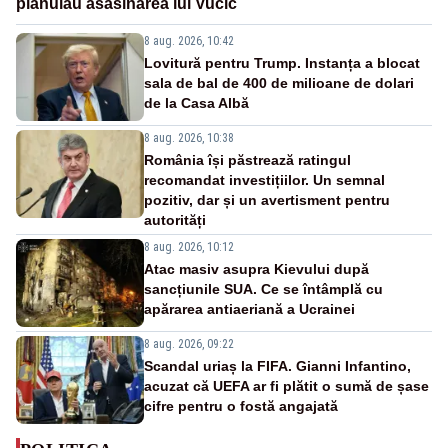
plănuiau asasinarea lui Vučić
8 aug. 2026, 10:42
Lovitură pentru Trump. Instanța a blocat
sala de bal de 400 de milioane de dolari
de la Casa Albă
8 aug. 2026, 10:38
România își păstrează ratingul
recomandat investițiilor. Un semnal
pozitiv, dar și un avertisment pentru
autorități
8 aug. 2026, 10:12
Atac masiv asupra Kievului după
sancțiunile SUA. Ce se întâmplă cu
apărarea antiaeriană a Ucrainei
8 aug. 2026, 09:22
Scandal uriaș la FIFA. Gianni Infantino,
acuzat că UEFA ar fi plătit o sumă de șase
cifre pentru o fostă angajată