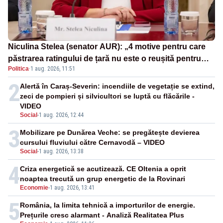
Niculina Stelea (senator AUR): „4 motive pentru care
păstrarea ratingului de țară nu este o reușită pentru
Politica
·
1 aug. 2026, 11:51
Guvernul Bolojan”
2
Alertă în Caraș-Severin: incendiile de vegetație se extind,
zeci de pompieri și silvicultori se luptă cu flăcările -
VIDEO
Social
-
1 aug. 2026, 12:44
3
Mobilizare pe Dunărea Veche: se pregătește devierea
cursului fluviului către Cernavodă – VIDEO
Social
-
1 aug. 2026, 13:38
4
Criza energetică se acutizează. CE Oltenia a oprit
noaptea trecută un grup energetic de la Rovinari
Economie
-
1 aug. 2026, 13:41
5
România, la limita tehnică a importurilor de energie.
Prețurile cresc alarmant - Analiză Realitatea Plus