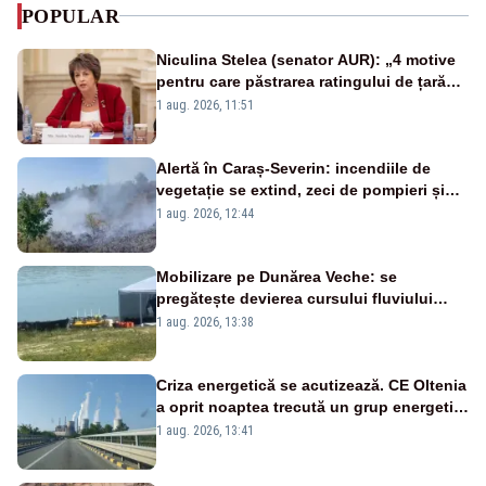
POPULAR
Niculina Stelea (senator AUR): „4 motive
pentru care păstrarea ratingului de țară
nu este o reușită pentru Guvernul
1 aug. 2026, 11:51
Bolojan”
Alertă în Caraș-Severin: incendiile de
vegetație se extind, zeci de pompieri și
silvicultori se luptă cu flăcările - VIDEO
1 aug. 2026, 12:44
Mobilizare pe Dunărea Veche: se
pregătește devierea cursului fluviului
către Cernavodă – VIDEO
1 aug. 2026, 13:38
Criza energetică se acutizează. CE Oltenia
a oprit noaptea trecută un grup energetic
de la Rovinari
1 aug. 2026, 13:41