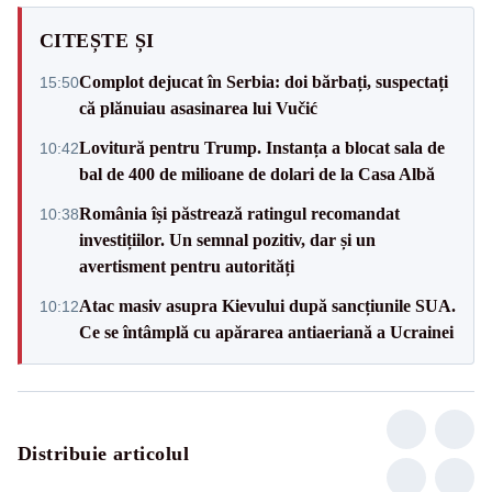
CITEȘTE ȘI
Complot dejucat în Serbia: doi bărbați, suspectați
15:50
că plănuiau asasinarea lui Vučić
Lovitură pentru Trump. Instanța a blocat sala de
10:42
bal de 400 de milioane de dolari de la Casa Albă
România își păstrează ratingul recomandat
10:38
investițiilor. Un semnal pozitiv, dar și un
avertisment pentru autorități
Atac masiv asupra Kievului după sancțiunile SUA.
10:12
Ce se întâmplă cu apărarea antiaeriană a Ucrainei
Distribuie articolul