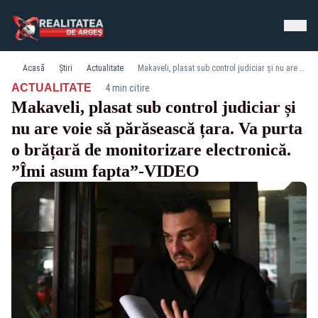
Acasă
Știri
Actualitate
Makaveli, plasat sub control judiciar și nu are voie să părăsească țara. Va purta o brățară de monitorizare electronică. ”Îmi asum fapta”-VIDEO
·
ACTUALITATE
4 min citire
Makaveli, plasat sub control judiciar și
nu are voie să părăsească țara. Va purta
o brățară de monitorizare electronică.
”Îmi asum fapta”-VIDEO