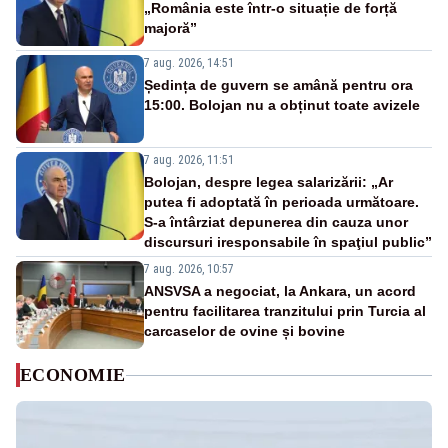
„România este într-o situație de forță
majoră”
7 aug. 2026, 14:51
Ședința de guvern se amână pentru ora
15:00. Bolojan nu a obținut toate avizele
7 aug. 2026, 11:51
Bolojan, despre legea salarizării: „Ar
putea fi adoptată în perioada următoare.
S-a întârziat depunerea din cauza unor
discursuri iresponsabile în spaţiul public”
7 aug. 2026, 10:57
ANSVSA a negociat, la Ankara, un acord
pentru facilitarea tranzitului prin Turcia al
carcaselor de ovine și bovine
ECONOMIE