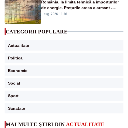
România, la limita tehnică a importurilor
de energie. Prețurile cresc alarmant -
Analiză Realitatea Plus
1 aug. 2026, 11:36
CATEGORII POPULARE
Actualitate
Politica
Economie
Social
Sport
Sanatate
MAI MULTE ȘTIRI DIN
ACTUALITATE