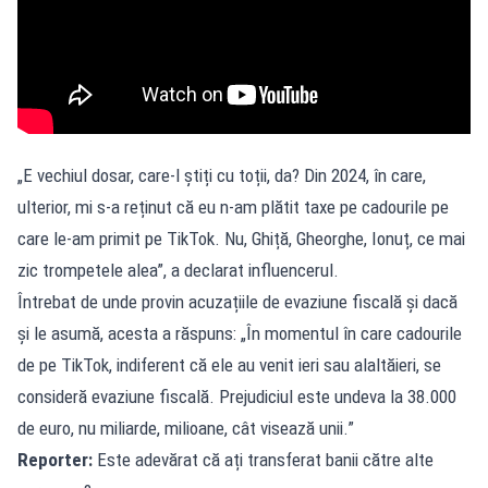
„E vechiul dosar, care-l știți cu toții, da? Din 2024, în care,
ulterior, mi s-a reținut că eu n-am plătit taxe pe cadourile pe
care le-am primit pe TikTok. Nu, Ghiță, Gheorghe, Ionuț, ce mai
zic trompetele alea”, a declarat influencerul.
Întrebat de unde provin acuzațiile de evaziune fiscală și dacă
și le asumă, acesta a răspuns: „În momentul în care cadourile
de pe TikTok, indiferent că ele au venit ieri sau alaltăieri, se
consideră evaziune fiscală. Prejudiciul este undeva la 38.000
de euro, nu miliarde, milioane, cât visează unii.”
Reporter:
Este adevărat că ați transferat banii către alte