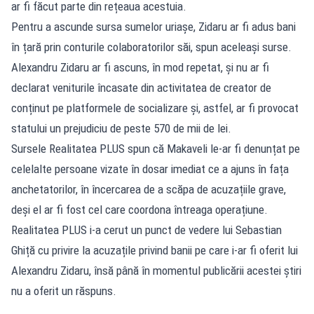
ar fi făcut parte din rețeaua acestuia.
Pentru a ascunde sursa sumelor uriașe, Zidaru ar fi adus bani
în țară prin conturile colaboratorilor săi, spun aceleași surse.
Alexandru Zidaru ar fi ascuns, în mod repetat, și nu ar fi
declarat veniturile încasate din activitatea de creator de
conținut pe platformele de socializare și, astfel, ar fi provocat
statului un prejudiciu de peste 570 de mii de lei.
Sursele Realitatea PLUS spun că Makaveli le-ar fi denunțat pe
celelalte persoane vizate în dosar imediat ce a ajuns în fața
anchetatorilor, în încercarea de a scăpa de acuzațiile grave,
deși el ar fi fost cel care coordona întreaga operațiune.
Realitatea PLUS i-a cerut un punct de vedere lui Sebastian
Ghiță cu privire la acuzațile privind banii pe care i-ar fi oferit lui
Alexandru Zidaru, însă până în momentul publicării acestei știri
nu a oferit un răspuns.