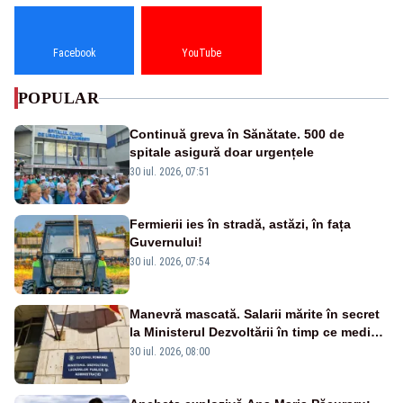
Facebook
YouTube
POPULAR
Continuă greva în Sănătate. 500 de
spitale asigură doar urgențele
30 iul. 2026, 07:51
Fermierii ies în stradă, astăzi, în fața
Guvernului!
30 iul. 2026, 07:54
Manevră mascată. Salarii mărite în secret
la Ministerul Dezvoltării în timp ce medicii
ies în stradă
30 iul. 2026, 08:00