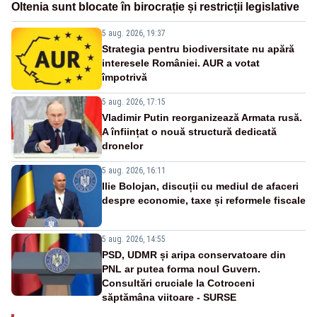
Oltenia sunt blocate în birocrație și restricții legislative
5 aug. 2026, 19:37
Strategia pentru biodiversitate nu apără
interesele României. AUR a votat
împotrivă
5 aug. 2026, 17:15
Vladimir Putin reorganizează Armata rusă.
A înființat o nouă structură dedicată
dronelor
5 aug. 2026, 16:11
Ilie Bolojan, discuții cu mediul de afaceri
despre economie, taxe și reformele fiscale
5 aug. 2026, 14:55
PSD, UDMR și aripa conservatoare din
PNL ar putea forma noul Guvern.
Consultări cruciale la Cotroceni
săptămâna viitoare - SURSE