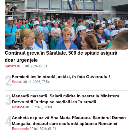
Continuă greva în Sănătate. 500 de spitale asigură
doar urgențele
Sanatate
·
30 iul. 2026, 07:51
2
Fermierii ies în stradă, astăzi, în fața Guvernului!
Social
-
30 iul. 2026, 07:54
3
Manevră mascată. Salarii mărite în secret la Ministerul
Dezvoltării în timp ce medicii ies în stradă
Politica
-
30 iul. 2026, 08:00
4
Ancheta explozivă Ana Maria Păcuraru: Șantierul Damen
Mangalia, dosarul care scufundă apărarea României
Economie
-
30 iul. 2026, 08:09