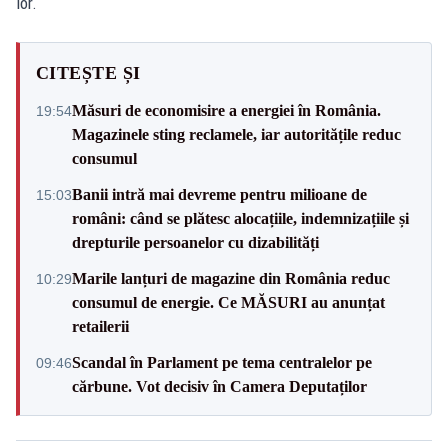
lor.
CITEȘTE ȘI
Măsuri de economisire a energiei în România.
19:54
Magazinele sting reclamele, iar autoritățile reduc
consumul
Banii intră mai devreme pentru milioane de
15:03
români: când se plătesc alocațiile, indemnizațiile și
drepturile persoanelor cu dizabilități
Marile lanțuri de magazine din România reduc
10:29
consumul de energie. Ce MĂSURI au anunțat
retailerii
Scandal în Parlament pe tema centralelor pe
09:46
cărbune. Vot decisiv în Camera Deputaților