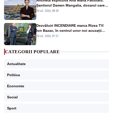
Ancheta explozivă Ana Maria Păcuraru:
Șantierul Damen Mangalia, dosarul care
scufundă apărarea României
30 iul. 2026, 08:09
Dezvăluiri INCENDIARE marca Rizea TV:
Ion Bazac, în centrul unor noi acuzații
publice
30 iul. 2026, 07:51
CATEGORII POPULARE
Actualitate
Politica
Economie
Social
Sport