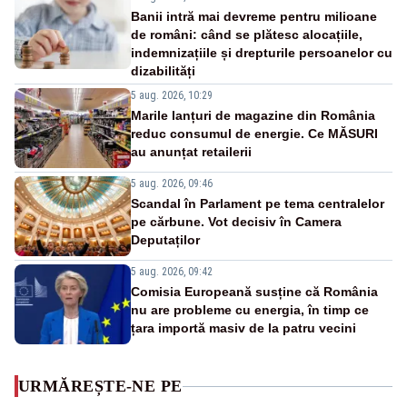
Banii intră mai devreme pentru milioane
de români: când se plătesc alocațiile,
indemnizațiile și drepturile persoanelor cu
dizabilități
5 aug. 2026, 10:29
Marile lanțuri de magazine din România
reduc consumul de energie. Ce MĂSURI
au anunțat retailerii
5 aug. 2026, 09:46
Scandal în Parlament pe tema centralelor
pe cărbune. Vot decisiv în Camera
Deputaților
5 aug. 2026, 09:42
Comisia Europeană susține că România
nu are probleme cu energia, în timp ce
țara importă masiv de la patru vecini
URMĂREȘTE-NE PE