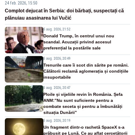
24 feb. 2026, 15:50
Complot dejucat în Serbia: doi bărbați, suspectați că
plănuiau asasinarea lui Vučić
5 aug. 2026, 21:52
Donald Trump, în centrul unui nou
scandal. Acuzații privind accesul
preferențial la postările sale
5 aug. 2026, 20:49
Trenurile care îi scot din sărite pe români.
Călătorii reclamă aglomerația și condițiile
insuportabile
5 aug. 2026, 20:47
Ploile și vijeliile revin în România. Șefa
ANM:”Nu sunt suficiente pentru a
combate seceta și pentru a îmbunătăți
situația Dunării”
5 aug. 2026, 20:19
Un fragment dintr-o rachetă SpaceX s-a
prăbușit pe Lună. Ce au aflat cercetătorii