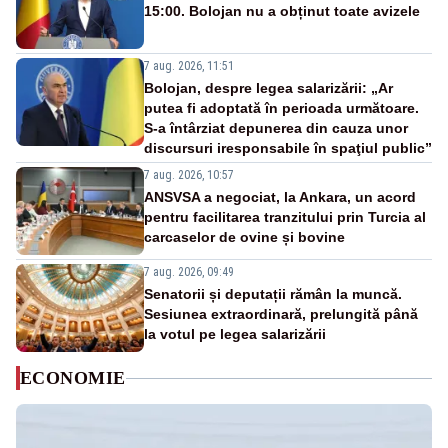
15:00. Bolojan nu a obținut toate avizele
7 aug. 2026, 11:51
Bolojan, despre legea salarizării: „Ar
putea fi adoptată în perioada următoare.
S-a întârziat depunerea din cauza unor
discursuri iresponsabile în spaţiul public”
7 aug. 2026, 10:57
ANSVSA a negociat, la Ankara, un acord
pentru facilitarea tranzitului prin Turcia al
carcaselor de ovine și bovine
7 aug. 2026, 09:49
Senatorii și deputații rămân la muncă.
Sesiunea extraordinară, prelungită până
la votul pe legea salarizării
ECONOMIE