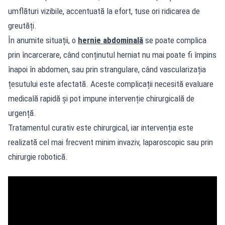
umflături vizibile, accentuată la efort, tuse ori ridicarea de
greutăți.
În anumite situații, o
hernie abdominală
se poate complica
prin încarcerare, când conținutul herniat nu mai poate fi împins
înapoi în abdomen, sau prin strangulare, când vascularizația
țesutului este afectată. Aceste complicații necesită evaluare
medicală rapidă și pot impune intervenție chirurgicală de
urgență.
Tratamentul curativ este chirurgical, iar intervenția este
realizată cel mai frecvent minim invaziv, laparoscopic sau prin
chirurgie robotică.