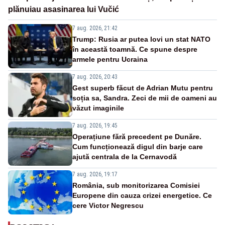
plănuiau asasinarea lui Vučić
7 aug. 2026, 21:42
Trump: Rusia ar putea lovi un stat NATO
în această toamnă. Ce spune despre
armele pentru Ucraina
7 aug. 2026, 20:43
Gest superb făcut de Adrian Mutu pentru
soția sa, Sandra. Zeci de mii de oameni au
văzut imaginile
7 aug. 2026, 19:45
Operațiune fără precedent pe Dunăre.
Cum funcționează digul din barje care
ajută centrala de la Cernavodă
7 aug. 2026, 19:17
România, sub monitorizarea Comisiei
Europene din cauza crizei energetice. Ce
cere Victor Negrescu