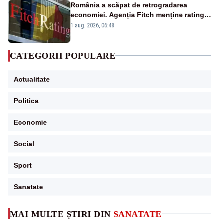
România a scăpat de retrogradarea
economiei. Agenția Fitch menține ratingul
„BBB-” cu perspectivă negativă
1 aug. 2026, 06:48
CATEGORII POPULARE
Actualitate
Politica
Economie
Social
Sport
Sanatate
MAI MULTE ȘTIRI DIN
SANATATE