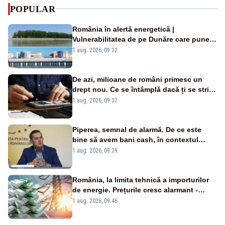
POPULAR
România în alertă energetică |
Vulnerabilitatea de pe Dunăre care pune
în pericol Centrala Cernavodă era
1 aug. 2026, 09:32
cunoscută de pe vremea lui Ceaușescu
De azi, milioane de români primesc un
drept nou. Ce se întâmplă dacă ți se strică
un produs
1 aug. 2026, 09:37
Piperea, semnal de alarmă. De ce este
bine să avem bani cash, în contextul
alertei energetice?
1 aug. 2026, 09:39
România, la limita tehnică a importurilor
de energie. Prețurile cresc alarmant -
Analiză Realitatea Plus
1 aug. 2026, 09:46