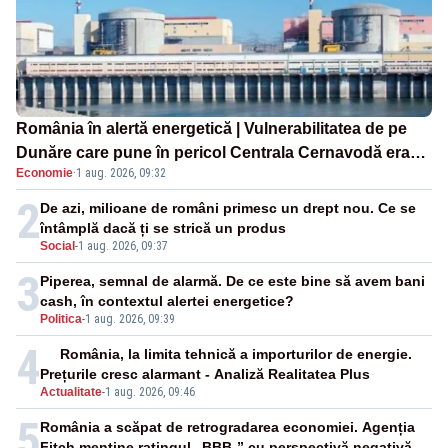
România în alertă energetică | Vulnerabilitatea de pe
Dunăre care pune în pericol Centrala Cernavodă era
Economie
·
1 aug. 2026, 09:32
cunoscută de pe vremea lui Ceaușescu
2
De azi, milioane de români primesc un drept nou. Ce se
întâmplă dacă ți se strică un produs
Social
-
1 aug. 2026, 09:37
3
Piperea, semnal de alarmă. De ce este bine să avem bani
cash, în contextul alertei energetice?
Politica
-
1 aug. 2026, 09:39
4
România, la limita tehnică a importurilor de energie.
Prețurile cresc alarmant - Analiză Realitatea Plus
Actualitate
-
1 aug. 2026, 09:46
5
România a scăpat de retrogradarea economiei. Agenția
Fitch menține ratingul „BBB-” cu perspectivă negativă