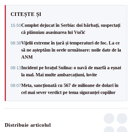
CITEȘTE ȘI
Complot dejucat în Serbia: doi bărbați, suspectați
15:50
că plănuiau asasinarea lui Vučić
Vijelii extreme în țară și temperaturi de foc. La ce
08:38
să ne așteptăm în orele următoare: noile date de la
ANM
Incident pe brațul Sulina: o navă de marfă a eșuat
08:13
la mal. Mai multe ambarcațiuni, lovite
Meta, sancționată cu 567 de milioane de dolari în
08:07
cel mai sever verdict pe tema siguranței copiilor
Distribuie articolul