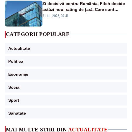
Zi decisivă pentru România, Fitch decide
astăzi noul rating de țară. Care sunt
efectele retrogradării la categoria „junk”
31 iul. 2026, 09:48
CATEGORII POPULARE
Actualitate
Politica
Economie
Social
Sport
Sanatate
MAI MULTE ȘTIRI DIN
ACTUALITATE