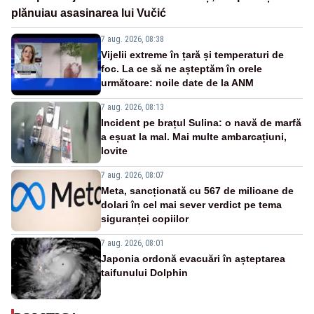
plănuiau asasinarea lui Vučić
7 aug. 2026, 08:38
Vijelii extreme în țară și temperaturi de
foc. La ce să ne așteptăm în orele
următoare: noile date de la ANM
7 aug. 2026, 08:13
Incident pe brațul Sulina: o navă de marfă
a eșuat la mal. Mai multe ambarcațiuni,
lovite
7 aug. 2026, 08:07
Meta, sancționată cu 567 de milioane de
dolari în cel mai sever verdict pe tema
siguranței copiilor
7 aug. 2026, 08:01
Japonia ordonă evacuări în așteptarea
taifunului Dolphin