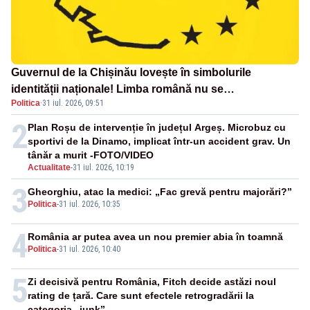
Guvernul de la Chișinău lovește în simbolurile
identității naționale! Limba română nu se
Politica
·
31 iul. 2026, 09:51
economisește! Limba română se sărbătorește!
2
Plan Roșu de intervenție în județul Argeș. Microbuz cu
sportivi de la Dinamo, implicat într-un accident grav. Un
tânăr a murit -FOTO/VIDEO
Actualitate
-
31 iul. 2026, 10:19
3
Gheorghiu, atac la medici: „Fac grevă pentru majorări?”
Politica
-
31 iul. 2026, 10:35
4
România ar putea avea un nou premier abia în toamnă
Politica
-
31 iul. 2026, 10:40
5
Zi decisivă pentru România, Fitch decide astăzi noul
rating de țară. Care sunt efectele retrogradării la
categoria „junk”