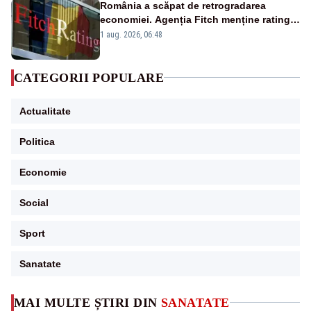
România a scăpat de retrogradarea
economiei. Agenția Fitch menține ratingul
„BBB-” cu perspectivă negativă
1 aug. 2026, 06:48
CATEGORII POPULARE
Actualitate
Politica
Economie
Social
Sport
Sanatate
MAI MULTE ȘTIRI DIN
SANATATE