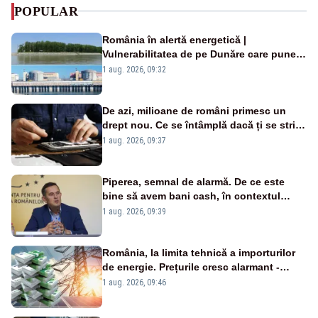
POPULAR
România în alertă energetică |
Vulnerabilitatea de pe Dunăre care pune
în pericol Centrala Cernavodă era
1 aug. 2026, 09:32
cunoscută de pe vremea lui Ceaușescu
De azi, milioane de români primesc un
drept nou. Ce se întâmplă dacă ți se strică
un produs
1 aug. 2026, 09:37
Piperea, semnal de alarmă. De ce este
bine să avem bani cash, în contextul
alertei energetice?
1 aug. 2026, 09:39
România, la limita tehnică a importurilor
de energie. Prețurile cresc alarmant -
Analiză Realitatea Plus
1 aug. 2026, 09:46