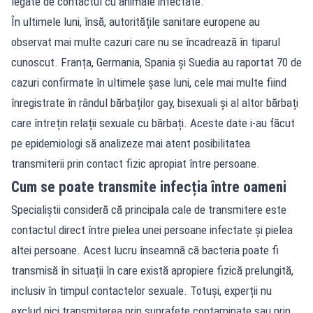
legate de contactul cu animale infectate.
În ultimele luni, însă, autoritățile sanitare europene au
observat mai multe cazuri care nu se încadrează în tiparul
cunoscut. Franța, Germania, Spania și Suedia au raportat 70 de
cazuri confirmate în ultimele șase luni, cele mai multe fiind
înregistrate în rândul bărbaților gay, bisexuali și al altor bărbați
care întrețin relații sexuale cu bărbați. Aceste date i-au făcut
pe epidemiologi să analizeze mai atent posibilitatea
transmiterii prin contact fizic apropiat între persoane.
Cum se poate transmite infecția între oameni
Specialiștii consideră că principala cale de transmitere este
contactul direct între pielea unei persoane infectate și pielea
altei persoane. Acest lucru înseamnă că bacteria poate fi
transmisă în situații în care există apropiere fizică prelungită,
inclusiv în timpul contactelor sexuale. Totuși, experții nu
exclud nici transmiterea prin suprafețe contaminate sau prin