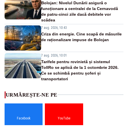
Bolojan: Nivelul Dunării asigură o
funcționare a centralei de la Cernavodă
de patru-cinci zile dacă debitele vor
scădea
7 aug. 2026, 10:43
Criza din energie. Cine scapă de măsurile
de raționalizare impuse de Bolojan
7 aug. 2026, 10:01
Tarifele pentru rovinietă și sistemul
TollRo se aplică de la 1 octombrie 2026.
Ce se schimbă pentru șoferi și
transportatori
URMĂREȘTE-NE PE
Facebook
YouTube