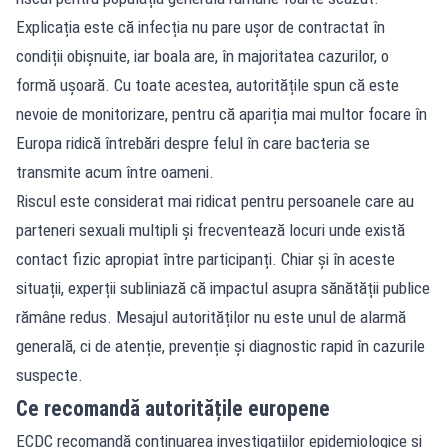
Explicația este că infecția nu pare ușor de contractat în
condiții obișnuite, iar boala are, în majoritatea cazurilor, o
formă ușoară. Cu toate acestea, autoritățile spun că este
nevoie de monitorizare, pentru că apariția mai multor focare în
Europa ridică întrebări despre felul în care bacteria se
transmite acum între oameni.
Riscul este considerat mai ridicat pentru persoanele care au
parteneri sexuali multipli și frecventează locuri unde există
contact fizic apropiat între participanți. Chiar și în aceste
situații, experții subliniază că impactul asupra sănătății publice
rămâne redus. Mesajul autorităților nu este unul de alarmă
generală, ci de atenție, prevenție și diagnostic rapid în cazurile
suspecte.
Ce recomandă autoritățile europene
ECDC recomandă continuarea investigațiilor epidemiologice și