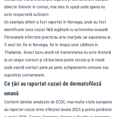
obiecte folosite în comun, mai ales în spații unde igiena nu
este respectată suficient.
Un exemplu diferit a fost raportat în Norvegia, unde au fost
identificate zece cazuri fără legătură cu activitatea sexuală.
Persoanele infectate practicau arte marțiale, iar expunerea ar
fi avut loc fie în Norvegia, fie în timpul unor călătorii în
Thailanda. Acest lucru arată că transmiterea nu este limitată
la un singur context și că bacteria poate circula și în medii
unde există contact piele pe piele, echipamente comune sau
suprafețe contaminate.
Ce țări au raportat cazuri de dermatofiloză
umană
Conform datelor analizate de ECDC, mai multe state europene
au raportat cazuri între sfârșitul anului 2025 și prima jumătate
a anului 2026. Franța, Germania, Spania și Suedia au transmis,