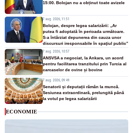
15:00. Bolojan nu a obținut toate avizele
7 aug. 2026, 11:51
Bolojan, despre legea salarizării: „Ar
putea fi adoptată în perioada următoare.
S-a întârziat depunerea din cauza unor
discursuri iresponsabile în spaţiul public”
7 aug. 2026, 10:57
ANSVSA a negociat, la Ankara, un acord
pentru facilitarea tranzitului prin Turcia al
carcaselor de ovine și bovine
7 aug. 2026, 09:49
Senatorii și deputații rămân la muncă.
Sesiunea extraordinară, prelungită până
la votul pe legea salarizării
ECONOMIE