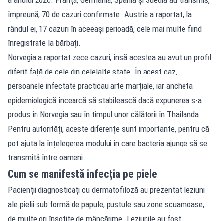
împreună, 70 de cazuri confirmate. Austria a raportat, la
rândul ei, 17 cazuri în aceeași perioadă, cele mai multe fiind
înregistrate la bărbați.
Norvegia a raportat zece cazuri, însă acestea au avut un profil
diferit față de cele din celelalte state. În acest caz,
persoanele infectate practicau arte marțiale, iar ancheta
epidemiologică încearcă să stabilească dacă expunerea s-a
produs în Norvegia sau în timpul unor călătorii în Thailanda.
Pentru autorități, aceste diferențe sunt importante, pentru că
pot ajuta la înțelegerea modului în care bacteria ajunge să se
transmită între oameni.
Cum se manifestă infecția pe piele
Pacienții diagnosticați cu dermatofiloză au prezentat leziuni
ale pielii sub formă de papule, pustule sau zone scuamoase,
de multe ori însoțite de mâncărime. Leziunile au fost