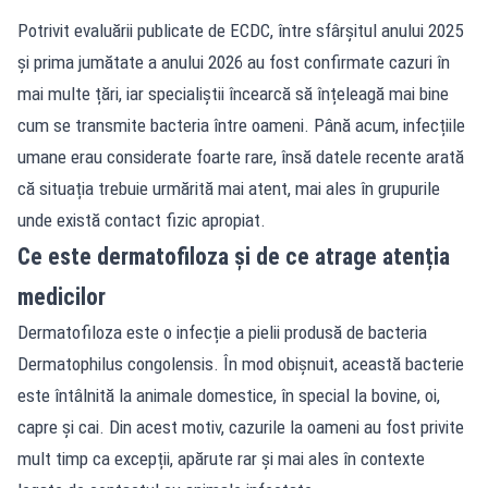
Potrivit evaluării publicate de ECDC, între sfârșitul anului 2025
și prima jumătate a anului 2026 au fost confirmate cazuri în
mai multe țări, iar specialiștii încearcă să înțeleagă mai bine
cum se transmite bacteria între oameni. Până acum, infecțiile
umane erau considerate foarte rare, însă datele recente arată
că situația trebuie urmărită mai atent, mai ales în grupurile
unde există contact fizic apropiat.
Ce este dermatofiloza și de ce atrage atenția
medicilor
Dermatofiloza este o infecție a pielii produsă de bacteria
Dermatophilus congolensis. În mod obișnuit, această bacterie
este întâlnită la animale domestice, în special la bovine, oi,
capre și cai. Din acest motiv, cazurile la oameni au fost privite
mult timp ca excepții, apărute rar și mai ales în contexte