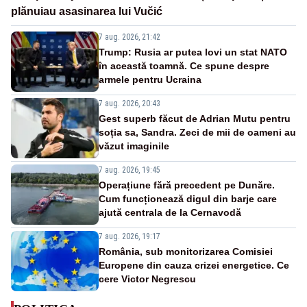
plănuiau asasinarea lui Vučić
7 aug. 2026, 21:42
Trump: Rusia ar putea lovi un stat NATO
în această toamnă. Ce spune despre
armele pentru Ucraina
7 aug. 2026, 20:43
Gest superb făcut de Adrian Mutu pentru
soția sa, Sandra. Zeci de mii de oameni au
văzut imaginile
7 aug. 2026, 19:45
Operațiune fără precedent pe Dunăre.
Cum funcționează digul din barje care
ajută centrala de la Cernavodă
7 aug. 2026, 19:17
România, sub monitorizarea Comisiei
Europene din cauza crizei energetice. Ce
cere Victor Negrescu