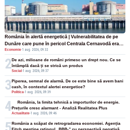
România în alertă energetică | Vulnerabilitatea de pe
Dunăre care pune în pericol Centrala Cernavodă era
Economie
·
1 aug. 2026, 09:32
cunoscută de pe vremea lui Ceaușescu
2
De azi, milioane de români primesc un drept nou. Ce se
întâmplă dacă ți se strică un produs
Social
-
1 aug. 2026, 09:37
3
Piperea, semnal de alarmă. De ce este bine să avem bani
cash, în contextul alertei energetice?
Politica
-
1 aug. 2026, 09:39
4
România, la limita tehnică a importurilor de energie.
Prețurile cresc alarmant - Analiză Realitatea Plus
Actualitate
-
1 aug. 2026, 09:46
5
România a scăpat de retrogradarea economiei. Agenția
Fitch menține ratingul „BBB-” cu perspectivă negativă