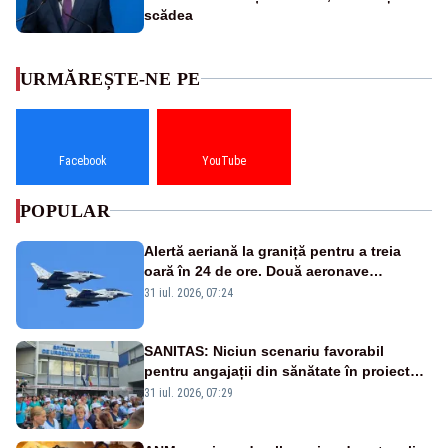
scădea
URMĂREȘTE-NE PE
Facebook
YouTube
POPULAR
Alertă aeriană la graniță pentru a treia
oară în 24 de ore. Două aeronave
Eurofighter britanice au fost ridicate de la
31 iul. 2026, 07:24
sol
SANITAS: Niciun scenariu favorabil
pentru angajații din sănătate în proiectul
Legii salarizării
31 iul. 2026, 07:29