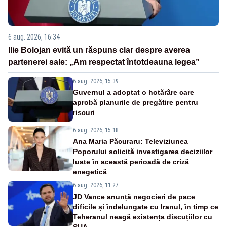
6 aug. 2026, 16:34
Ilie Bolojan evită un răspuns clar despre averea
partenerei sale: „Am respectat întotdeauna legea”
6 aug. 2026, 15:39
Guvernul a adoptat o hotărâre care
aprobă planurile de pregătire pentru
riscuri
6 aug. 2026, 15:18
Ana Maria Păcuraru: Televiziunea
Poporului solicită investigarea deciziilor
luate în această perioadă de criză
enegetică
6 aug. 2026, 11:27
JD Vance anunță negocieri de pace
dificile și îndelungate cu Iranul, în timp ce
Teheranul neagă existența discuțiilor cu