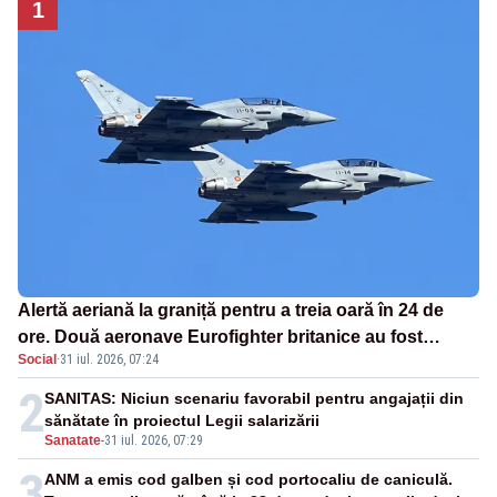
1
Alertă aeriană la graniță pentru a treia oară în 24 de
ore. Două aeronave Eurofighter britanice au fost
Social
·
31 iul. 2026, 07:24
ridicate de la sol
2
SANITAS: Niciun scenariu favorabil pentru angajații din
sănătate în proiectul Legii salarizării
Sanatate
-
31 iul. 2026, 07:29
3
ANM a emis cod galben și cod portocaliu de caniculă.