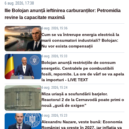
6 aug. 2026, 17:38
Ilie Bolojan anunță ieftinirea carburanților: Petromidia
revine la capacitate maximă
6 aug. 2026, 15:36
Cum se va întrerupe energia electrică la
marii consumatori industriali? Bolojan:
Nu vor exista compensații
6 aug. 2026, 15:33
Bolojan anunță restricțiile de consum
energetic. Centralele pe combustibili
fosili, repornite. La ore de vârf se va apela
la importuri - LIVE TEXT
6 aug. 2026, 15:24
Miza uriașă a scufundării barjelor.
Reactorul 2 de la Cernavodă poate primi o
nouă „gură de oxigen”
6 aug. 2026, 15:23
Alexandru Nazare, veste bună: Economia
României va crește în 2027, iar inflația va