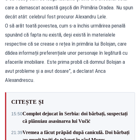
care a demascat această gașcă din Primăria Oradea. Nu spun
decât atât: celebrul fost procuror Alexandru Lele.
O să arăt toată povestea, cum s-a închis urmărirea penală
spunând că fapta nu există, deși există în materialele
respective că se crease o rețea în primăria lui Bolojan, care
dădea informații preferențiale unor personaje în legătură cu
afacerile imobiliare. Este prima probă că domnul Bolojan a
avut probleme și a avut dosare”, a declarat Anca
Alexandrescu.
CITEȘTE ȘI
Complot dejucat în Serbia: doi bărbați, suspectați
15:50
că plănuiau asasinarea lui Vučić
Vremea a făcut prăpăd după caniculă. Doi bărbați
21:39
au murit loviți de trăsnet în râul Mureș