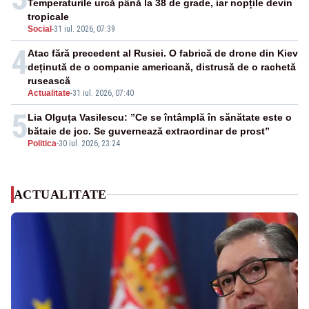
Temperaturile urcă până la 38 de grade, iar nopțile devin
tropicale
Social
-
31 iul. 2026, 07:39
4
Atac fără precedent al Rusiei. O fabrică de drone din Kiev
deținută de o companie americană, distrusă de o rachetă
rusească
Actualitate
-
31 iul. 2026, 07:40
5
Lia Olguța Vasilescu: ”Ce se întâmplă în sănătate este o
bătaie de joc. Se guvernează extraordinar de prost”
Politica
-
30 iul. 2026, 23:24
ACTUALITATE