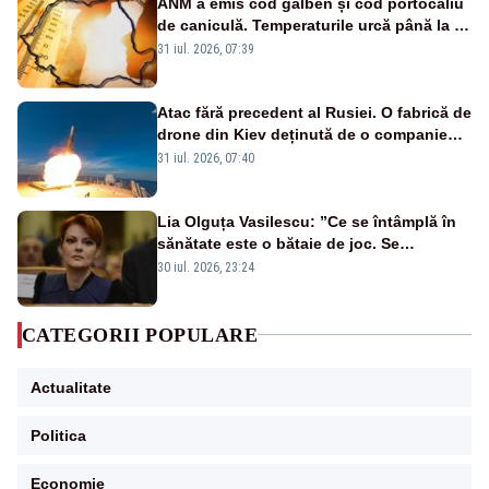
ANM a emis cod galben și cod portocaliu
de caniculă. Temperaturile urcă până la 38
de grade, iar nopțile devin tropicale
31 iul. 2026, 07:39
Atac fără precedent al Rusiei. O fabrică de
drone din Kiev deținută de o companie
americană, distrusă de o rachetă
31 iul. 2026, 07:40
rusească
Lia Olguța Vasilescu: ”Ce se întâmplă în
sănătate este o bătaie de joc. Se
guvernează extraordinar de prost”
30 iul. 2026, 23:24
CATEGORII POPULARE
Actualitate
Politica
Economie