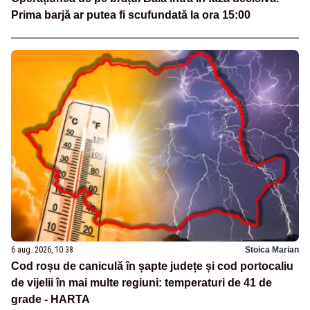
Prima barjă ar putea fi scufundată la ora 15:00
6 aug. 2026, 10:38
Stoica Marian
Cod roșu de caniculă în șapte județe și cod portocaliu
de vijelii în mai multe regiuni: temperaturi de 41 de
grade - HARTA