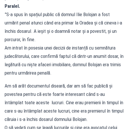
Paralel.
”S-a spus în spațiul public că domnul Ilie Bolojan a fost
urmărit penal atunci când era primar la Oradea și că cineva i-a
închis dosarul. A ieșit și o doamnă notar și a povestit, și un
porcuror, în fine.
Am intrat în posesia unei decizii de instanță cu semnătura
judecătorului, care confirmă faptul că dintr-un anumit dosar, în
legătură cu niște afaceri imobiliare, domnul Bolojan era trimis
pentru urmărirea penală.
Am să arăt documentul diseară, dar am să fac publică și
povestea pentru că este foarte interesant când s-au
întâmplat toate aceste lucruri. Cine erau premierii în timpul în
care s-au întâmplat aceste lucruri, cine era premierul în timpul
căruia i s-a închis dosarul domnului Bolojan.
O să vedeți cum se leagă lucrurile și cine era avocatul celui