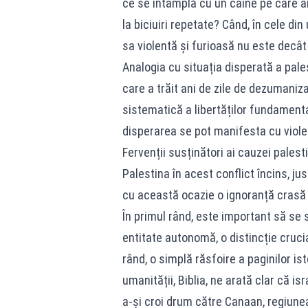
ce se întâmplă cu un câine pe care ani d
la biciuiri repetate? Când, în cele d
sa violentă și furioasă nu este decât
Analogia cu situația disperată a pale
care a trăit ani de zile de dezumaniza
sistematică a libertăților fundamenta
disperarea se pot manifesta cu viol
Fervenții susținători ai cauzei palest
Palestina în acest conflict încins, ju
cu această ocazie o ignoranță crasă cu
În primul rând, este important să se 
entitate autonomă, o distincție crucia
rând, o simplă răsfoire a paginilor isto
umanității, Biblia, ne arată clar că isr
a-și croi drum către Canaan, regiunea