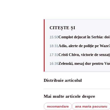
CITEȘTE ȘI
Complot dejucat în Serbia: doi 
15:50
Adio, alerte de poliție pe Waze
18:31
Cristi Chivu, victorie de senzaț
17:31
Zelenski, mesaj dur pentru Vuč
16:39
Distribuie articolul
Mai multe articole despre
recomandare
ana maria pacuraru