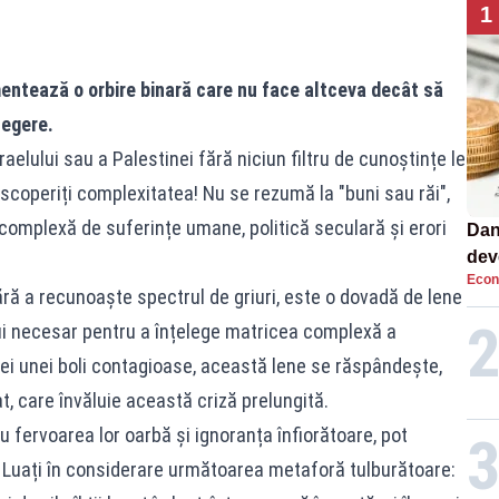
1
mentează o orbire binară care nu face altceva decât să
legere.
aelului sau a Palestinei fără niciun filtru de cunoștințe le
escoperiți complexitatea! Nu se rezumă la "buni sau răi",
complexă de suferințe umane, politică seculară și erori
Dan
dev
Econ
viit
ără a recunoaște spectrul de griuri, este o dovadă de lene
lui necesar pentru a înțelege matricea complexă a
nei unei boli contagioase, această lene se răspândește,
t, care învăluie această criză prelungită.
cu fervoarea lor oarbă și ignoranța înfiorătoare, pot
. Luați în considerare următoarea metaforă tulburătoare: