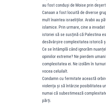
au fost conduși de Moise prin deșert
Canaan a fost locuită de diverse grupu
mult înaintea israeliților. Arabii au p
islamice. Prin urmare, cine a invadat t
istoriei să se susțină că Palestina es
desăvârșire complexitatea istorică și 
Ce se întâmplă când ignorăm nuanțele
opiniilor extreme? Ne pierdem umanit
complexitatea ei. Ne izolăm în turnur
vocea celuilalt.
Condamn cu fermitate această orbire
violența și să întârzie posibilitatea 
numai că subestimează complexitatea
părți.