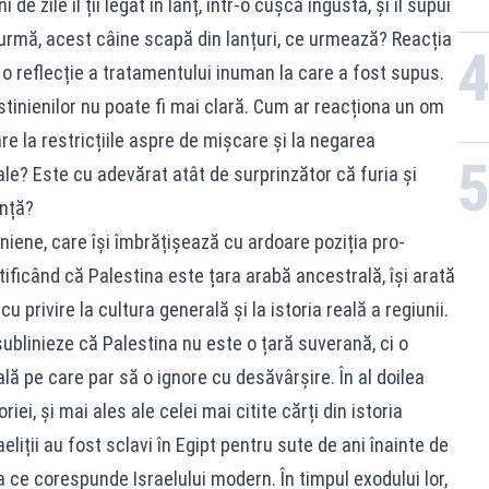
e zile îl ții legat în lanț, într-o cușcă îngustă, și îl supui
in urmă, acest câine scapă din lanțuri, ce urmează? Reacția
 o reflecție a tratamentului inuman la care a fost supus.
stinienilor nu poate fi mai clară. Cum ar reacționa un om
re la restricțiile aspre de mișcare și la negarea
le? Este cu adevărat atât de surprinzător că furia și
ență?
iniene, care își îmbrățișează cu ardoare poziția pro-
stificând că Palestina este țara arabă ancestrală, își arată
 privire la cultura generală și la istoria reală a regiunii.
sublinieze că Palestina nu este o țară suverană, ci o
lă pe care par să o ignore cu desăvârșire. În al doilea
riei, și mai ales ale celei mai citite cărți din istoria
aeliții au fost sclavi în Egipt pentru sute de ani înainte de
 ce corespunde Israelului modern. În timpul exodului lor,