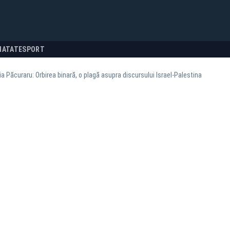
NATATE
SPORT
a Păcuraru: Orbirea binară, o plagă asupra discursului Israel-Palestina