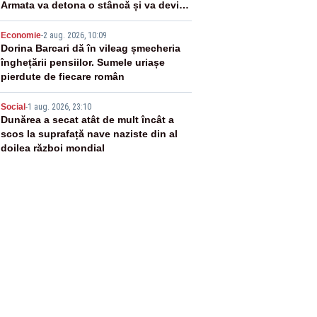
Armata va detona o stâncă și va devia
apa fluviului - IMAGINI AERIENE
4
Economie
-
2 aug. 2026, 10:09
Dorina Barcari dă în vileag șmecheria
înghețării pensiilor. Sumele uriașe
pierdute de fiecare român
5
Social
-
1 aug. 2026, 23:10
Dunărea a secat atât de mult încât a
scos la suprafață nave naziste din al
doilea război mondial