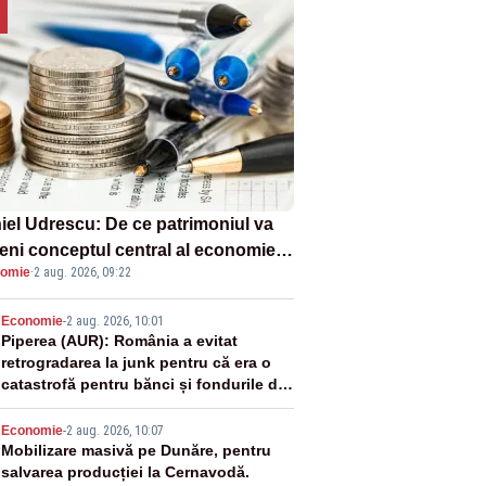
iel Udrescu: De ce patrimoniul va
eni conceptul central al economiei
omie
·
2 aug. 2026, 09:22
oare?
2
Economie
-
2 aug. 2026, 10:01
Piperea (AUR): România a evitat
retrogradarea la junk pentru că era o
catastrofă pentru bănci și fondurile de
pensii
3
Economie
-
2 aug. 2026, 10:07
Mobilizare masivă pe Dunăre, pentru
salvarea producției la Cernavodă.