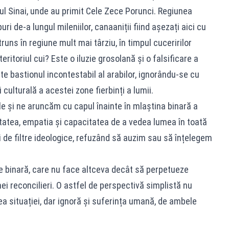
ul Sinai, unde au primit Cele Zece Porunci. Regiunea
ri de-a lungul mileniilor, canaaniții fiind așezați aici cu
ătruns în regiune mult mai târziu, în timpul cuceririlor
eritoriul cui? Este o iluzie grosolană și o falsificare a
te bastionul incontestabil al arabilor, ignorându-se cu
culturală a acestei zone fierbinți a lumii.
 și ne aruncăm cu capul înainte în mlaștina binară a
atea, empatia și capacitatea de a vedea lumea în toată
i de filtre ideologice, refuzând să auzim sau să înțelegem
 binară, care nu face altceva decât să perpetueze
unei reconcilieri. O astfel de perspectivă simplistă nu
 situației, dar ignoră și suferința umană, de ambele