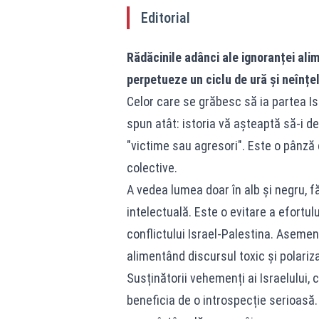
Editorial
Rădăcinile adânci ale ignoranței ali
perpetueze un ciclu de ură și neînțe
Celor care se grăbesc să ia partea Isr
spun atât: istoria vă așteaptă să-i d
"victime sau agresori". Este o pânză 
colective.
A vedea lumea doar în alb și negru, f
intelectuală. Este o evitare a efortu
conflictului Israel-Palestina. Aseme
alimentând discursul toxic și polariza
Susținătorii vehemenți ai Israelului, 
beneficia de o introspecție serioasă