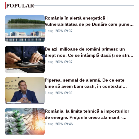
POPULAR
România în alertă energetică |
Vulnerabilitatea de pe Dunăre care pune
în pericol Centrala Cernavodă era
1 aug. 2026, 09:32
cunoscută de pe vremea lui Ceaușescu
De azi, milioane de români primesc un
drept nou. Ce se întâmplă dacă ți se strică
un produs
1 aug. 2026, 09:37
Piperea, semnal de alarmă. De ce este
bine să avem bani cash, în contextul
alertei energetice?
1 aug. 2026, 09:39
România, la limita tehnică a importurilor
de energie. Prețurile cresc alarmant -
Analiză Realitatea Plus
1 aug. 2026, 09:46