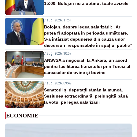
15:00. Bolojan nu a obținut toate avizele
7 aug. 2026, 11:51
Bolojan, despre legea salarizării: „Ar
putea fi adoptată în perioada următoare.
S-a întârziat depunerea din cauza unor
discursuri iresponsabile în spaţiul public”
7 aug. 2026, 10:57
ANSVSA a negociat, la Ankara, un acord
pentru facilitarea tranzitului prin Turcia al
carcaselor de ovine și bovine
7 aug. 2026, 09:49
Senatorii și deputații rămân la muncă.
Sesiunea extraordinară, prelungită până
la votul pe legea salarizării
ECONOMIE