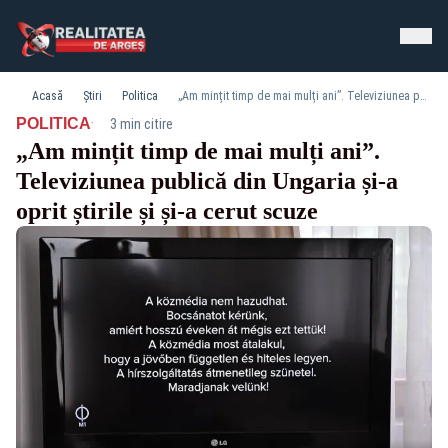
Acasă
Știri
Politica
„Am mințit timp de mai mulți ani”. Televiziunea publică din Ungaria și-a oprit știrile și și-a cerut scuze
·
POLITICA
3 min citire
„Am mințit timp de mai mulți ani”.
Televiziunea publică din Ungaria și-a
oprit știrile și și-a cerut scuze