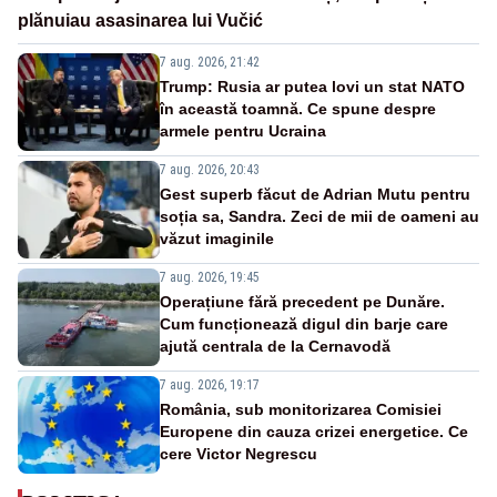
plănuiau asasinarea lui Vučić
7 aug. 2026, 21:42
Trump: Rusia ar putea lovi un stat NATO
în această toamnă. Ce spune despre
armele pentru Ucraina
7 aug. 2026, 20:43
Gest superb făcut de Adrian Mutu pentru
soția sa, Sandra. Zeci de mii de oameni au
văzut imaginile
7 aug. 2026, 19:45
Operațiune fără precedent pe Dunăre.
Cum funcționează digul din barje care
ajută centrala de la Cernavodă
7 aug. 2026, 19:17
România, sub monitorizarea Comisiei
Europene din cauza crizei energetice. Ce
cere Victor Negrescu