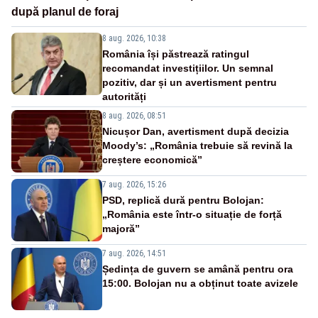
după planul de foraj
8 aug. 2026, 10:38
România își păstrează ratingul
recomandat investițiilor. Un semnal
pozitiv, dar și un avertisment pentru
autorități
8 aug. 2026, 08:51
Nicușor Dan, avertisment după decizia
Moody’s: „România trebuie să revină la
creștere economică”
7 aug. 2026, 15:26
PSD, replică dură pentru Bolojan:
„România este într-o situație de forță
majoră”
7 aug. 2026, 14:51
Ședința de guvern se amână pentru ora
15:00. Bolojan nu a obținut toate avizele