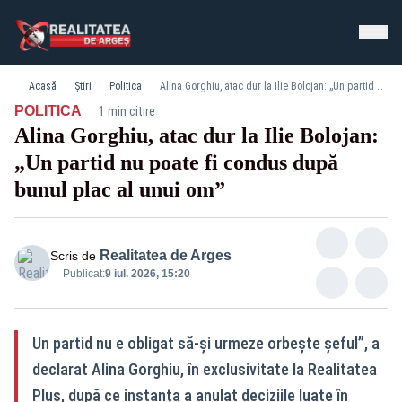
Acasă
Știri
Politica
Alina Gorghiu, atac dur la Ilie Bolojan: „Un partid nu poate fi condus după bunul plac al unui om”
·
POLITICA
1 min citire
Alina Gorghiu, atac dur la Ilie Bolojan:
„Un partid nu poate fi condus după
bunul plac al unui om”
Realitatea de Arges
Scris de
Publicat:
9 iul. 2026, 15:20
Un partid nu e obligat să‑și urmeze orbește șeful”, a
declarat Alina Gorghiu, în exclusivitate la Realitatea
Plus, după ce instanța a anulat deciziile luate în