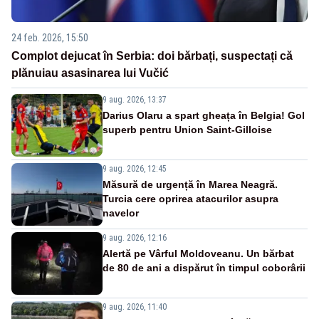
24 feb. 2026, 15:50
Complot dejucat în Serbia: doi bărbați, suspectați că
plănuiau asasinarea lui Vučić
9 aug. 2026, 13:37
Darius Olaru a spart gheața în Belgia! Gol
superb pentru Union Saint-Gilloise
9 aug. 2026, 12:45
Măsură de urgență în Marea Neagră.
Turcia cere oprirea atacurilor asupra
navelor
9 aug. 2026, 12:16
Alertă pe Vârful Moldoveanu. Un bărbat
de 80 de ani a dispărut în timpul coborârii
9 aug. 2026, 11:40