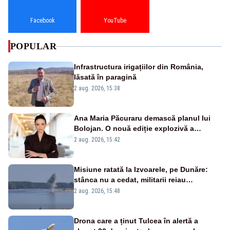
Facebook
YouTube
POPULAR
Infrastructura irigațiilor din România,
lăsată în paragină
2 aug. 2026, 15:38
Ana Maria Păcuraru demască planul lui
Bolojan. O nouă ediție explozivă a
emisiunii „Miza Zilei” la Realitatea PLUS
2 aug. 2026, 15:42
Misiune ratată la Izvoarele, pe Dunăre:
stânca nu a cedat, militarii reiau
detonările luni – VIDEO
2 aug. 2026, 15:48
Drona care a ținut Tulcea în alertă a