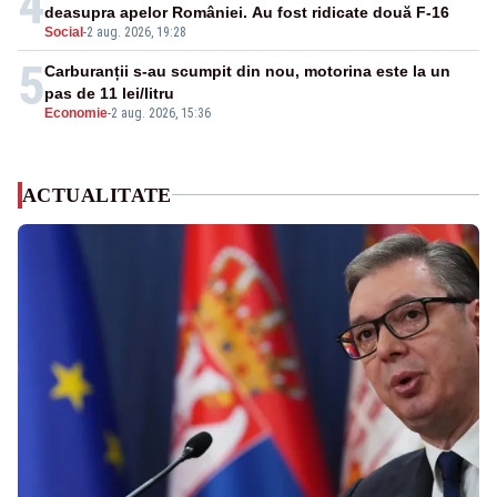
4
deasupra apelor României. Au fost ridicate două F-16
Social
-
2 aug. 2026, 19:28
5
Carburanții s-au scumpit din nou, motorina este la un
pas de 11 lei/litru
Economie
-
2 aug. 2026, 15:36
ACTUALITATE