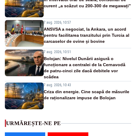
curent „a scăzut cu 200-300 de megawați”
7 aug. 2026, 10:57
ANSVSA a negociat, la Ankara, un acord
pentru facilitarea tranzitului prin Turcia al
carcaselor de ovine și bovine
7 aug. 2026, 10:51
Bolojan: Nivelul Dunării asigură o
funcționare a centralei de la Cernavodă
de patru-cinci zile dacă debitele vor
scădea
7 aug. 2026, 10:43
Criza din energie. Cine scapă de măsurile
de raționalizare impuse de Bolojan
URMĂREȘTE-NE PE