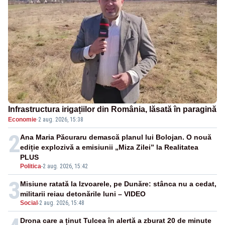
Infrastructura irigațiilor din România, lăsată în paragină
Economie
·
2 aug. 2026, 15:38
2
Ana Maria Păcuraru demască planul lui Bolojan. O nouă
ediție explozivă a emisiunii „Miza Zilei” la Realitatea
PLUS
Politica
-
2 aug. 2026, 15:42
3
Misiune ratată la Izvoarele, pe Dunăre: stânca nu a cedat,
militarii reiau detonările luni – VIDEO
Social
-
2 aug. 2026, 15:48
Drona care a ținut Tulcea în alertă a zburat 20 de minute