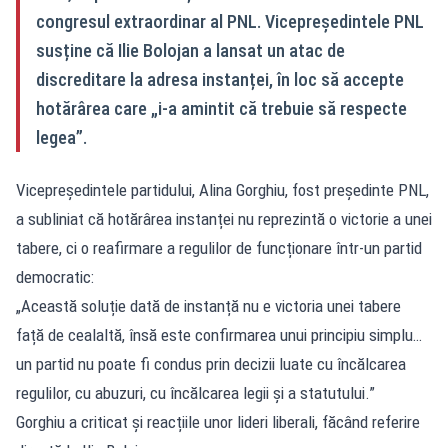
congresul extraordinar al PNL. Vicepreședintele PNL
susține că Ilie Bolojan a lansat un atac de
discreditare la adresa instanței, în loc să accepte
hotărârea care „i‑a amintit că trebuie să respecte
legea”.
Vicepreședintele partidului, Alina Gorghiu, fost președinte PNL,
a subliniat că hotărârea instanței nu reprezintă o victorie a unei
tabere, ci o reafirmare a regulilor de funcționare într-un partid
democratic:
„Această soluție dată de instanță nu e victoria unei tabere
față de cealaltă, însă este confirmarea unui principiu simplu…
un partid nu poate fi condus prin decizii luate cu încălcarea
regulilor, cu abuzuri, cu încălcarea legii și a statutului.”
Gorghiu a criticat și reacțiile unor lideri liberali, făcând referire