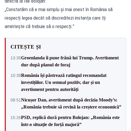
directă la Ilie Bolojan:
„Constatăm că e mai simplu și mai onest în România să
respecți legea decât să discreditezi instanța care îți
amintește că trebuie să o respecți.”
CITEȘTE ȘI
Groenlanda îi pune frână lui Trump. Avertisment
13:35
dur după planul de foraj
România își păstrează ratingul recomandat
10:38
investițiilor. Un semnal pozitiv, dar și un
avertisment pentru autorități
Nicușor Dan, avertisment după decizia Moody’s:
08:51
„România trebuie să revină la creștere economică”
PSD, replică dură pentru Bolojan: „România este
15:26
într-o situație de forță majoră”