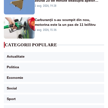
zburat 20 de minute deasupra apelor
României. Au fost ridicate două F-16
2 aug. 2026, 19:28
Carburanții s-au scumpit din nou,
motorina este la un pas de 11 lei/litru
2 aug. 2026, 15:36
CATEGORII POPULARE
Actualitate
Politica
Economie
Social
Sport