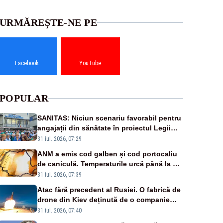
URMĂREȘTE-NE PE
Facebook
YouTube
POPULAR
SANITAS: Niciun scenariu favorabil pentru
angajații din sănătate în proiectul Legii
salarizării
31 iul. 2026, 07:29
ANM a emis cod galben și cod portocaliu
de caniculă. Temperaturile urcă până la 38
de grade, iar nopțile devin tropicale
31 iul. 2026, 07:39
Atac fără precedent al Rusiei. O fabrică de
drone din Kiev deținută de o companie
americană, distrusă de o rachetă rusească
31 iul. 2026, 07:40