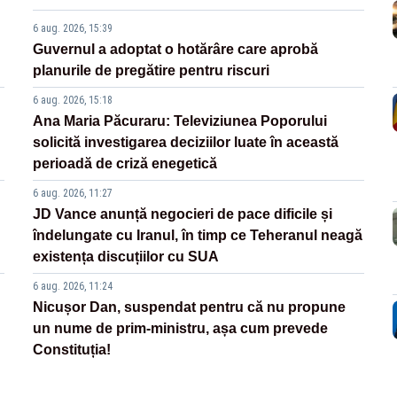
6 aug. 2026, 15:39
Guvernul a adoptat o hotărâre care aprobă
planurile de pregătire pentru riscuri
6 aug. 2026, 15:18
Ana Maria Păcuraru: Televiziunea Poporului
solicită investigarea deciziilor luate în această
perioadă de criză enegetică
6 aug. 2026, 11:27
JD Vance anunță negocieri de pace dificile și
îndelungate cu Iranul, în timp ce Teheranul neagă
existența discuțiilor cu SUA
6 aug. 2026, 11:24
Nicușor Dan, suspendat pentru că nu propune
un nume de prim-ministru, așa cum prevede
Constituția!