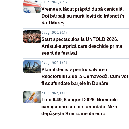
6 aug. 2026, 21:39
Vremea a făcut prăpăd după caniculă.
Doi bărbați au murit loviți de trăsnet în
râul Mureș
6 aug. 2026, 20:17
Start spectaculos la UNTOLD 2026.
Artistul-surpriză care deschide prima
seară de festival
6 aug. 2026, 19:56
Planul decisiv pentru salvarea
Reactorului 2 de la Cernavodă. Cum vor
fi scufundate barjele în Dunăre
6 aug. 2026, 19:19
Loto 6/49, 6 august 2026. Numerele
câștigătoare au fost anunțate. Miza
depășește 9 milioane de euro