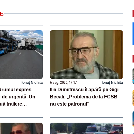
E
Ionuț Nichita
6 aug. 2026, 17:17
Ionuț Nichita
drumul expres
Ilie Dumitrescu îl apără pe Gigi
e de urgență. Un
Becali: „Problema de la FCSB
uă trailere
nu este patronul”
 mașini