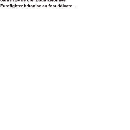
oară în 24 de ore. Două aeronave
Eurofighter britanice au fost ridicate de
la sol