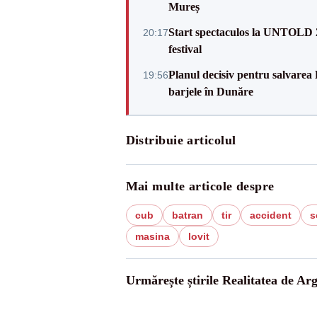
Mureș
Start spectaculos la UNTOLD 20
20:17
festival
Planul decisiv pentru salvarea
19:56
barjele în Dunăre
Distribuie articolul
Mai multe articole despre
cub
batran
tir
accident
s
masina
lovit
Urmărește știrile Realitatea de Arg