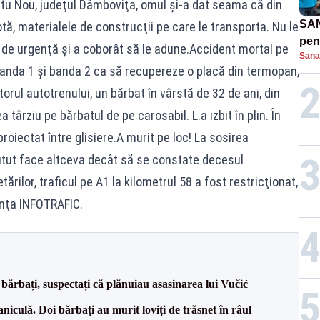
 Satu Nou, judeţul Dâmboviţa, omul şi-a dat seama că din
SAN
tă, materialele de construcţii pe care le transporta. Nu le
pent
 de urgenţă şi a coborât să le adune.Accident mortal pe
Sana
proi
 banda 1 şi banda 2 ca să recupereze o placă din termopan,
torul autotrenului, un bărbat în vârstă de 32 de ani, din
târziu pe bărbatul de pe carosabil. L.a izbit în plin. În
oiectat între glisiere.A murit pe loc! La sosirea
utut face altceva decât să se constate decesul
ărilor, traficul pe A1 la kilometrul 58 a fost restricţionat,
nţa INFOTRAFIC.
bărbați, suspectați că plănuiau asasinarea lui Vučić
culă. Doi bărbați au murit loviți de trăsnet în râul