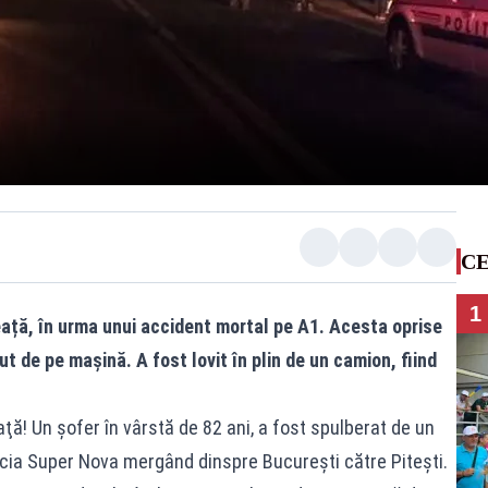
CE
1
neață, în urma unui accident mortal pe A1. Acesta oprise
t de pe maşină. A fost lovit în plin de un camion, fiind
ţă! Un şofer în vârstă de 82 ani, a fost spulberat de un
ia Super Nova mergând dinspre Bucureşti către Piteşti.