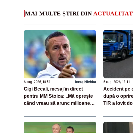
MAI MULTE ȘTIRI DIN
ACTUALITAT
6 aug. 2026, 18:51
Ionuț Nichita
6 aug. 2026, 18:11
Gigi Becali, mesaj în direct
Accident pe 
pentru MM Stoica: „Mă oprește
după o oprir
când vreau să arunc milioane
TIR a lovit do
pe transferuri”
încărcate cu