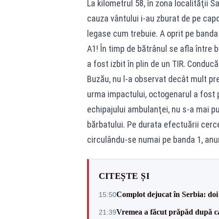
La kilometrul 58, în zona localităţii
cauza vântului i-au zburat de pe capo
legase cum trebuie. A oprit pe banda
A1! În timp de bătrânul se afla între
a fost izbit în plin de un TIR. Conducă
Buzău, nu l-a observat decât mult prea 
urma impactului, octogenarul a fost pr
echipajului ambulanţei, nu s-a mai p
bărbatului. Pe durata efectuării cercet
circulându-se numai pe banda 1, anu
CITEȘTE ȘI
Complot dejucat în Serbia: doi 
15:50
Vremea a făcut prăpăd după cani
21:39