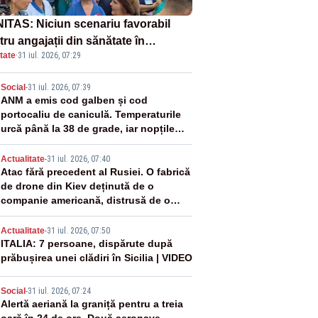
ITAS: Niciun scenariu favorabil
ru angajații din sănătate în
tate
·
31 iul. 2026, 07:29
ectul Legii salarizării
2
Social
-
31 iul. 2026, 07:39
ANM a emis cod galben și cod
portocaliu de caniculă. Temperaturile
urcă până la 38 de grade, iar nopțile
devin tropicale
3
Actualitate
-
31 iul. 2026, 07:40
Atac fără precedent al Rusiei. O fabrică
de drone din Kiev deținută de o
companie americană, distrusă de o
rachetă rusească
4
Actualitate
-
31 iul. 2026, 07:50
ITALIA: 7 persoane, dispărute după
prăbușirea unei clădiri în Sicilia | VIDEO
5
Social
-
31 iul. 2026, 07:24
Alertă aeriană la graniță pentru a treia