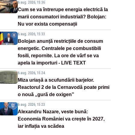
6 aug. 2026, 15:36
Cum se va întrerupe energia electrică la
marii consumatori industriali? Bolojan:
Nu vor exista compensații
6 aug. 2026, 15:33
Bolojan anunță restricțiile de consum
energetic. Centralele pe combustibili
fosili, repornite. La ore de vârf se va
apela la importuri - LIVE TEXT
6 aug. 2026, 15:24
Miza uriașă a scufundării barjelor.
Reactorul 2 de la Cernavodă poate primi
o nouă „gură de oxigen”
6 aug. 2026, 15:23
Alexandru Nazare, veste bună:
Economia României va crește în 2027,
iar inflația va scădea