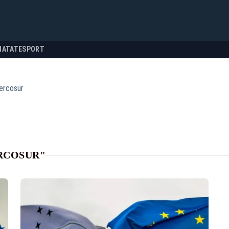
NATATE
SPORT
ercosur
RCOSUR"