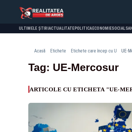
ULTIMELE ȘTIRI
ACTUALITATE
POLITICA
ECONOMIE
SOCIAL
SA
Acasă
Etichete
Etichete care încep cu U
UE-M
Tag: UE-Mercosur
ARTICOLE CU ETICHETA "UE-ME