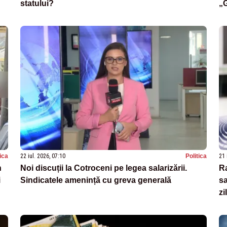
statului?
„G
in
tica
22 iul. 2026, 07:10
Politica
21 
n
Noi discuții la Cotroceni pe legea salarizării.
Ra
i
Sindicatele amenință cu greva generală
sa
zi