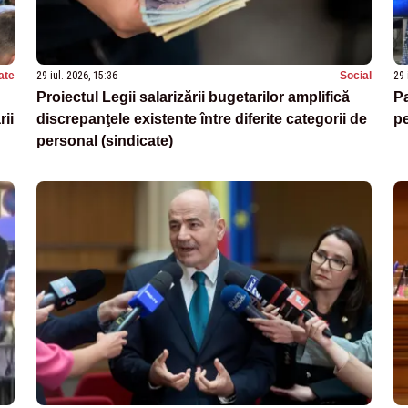
ate
29 iul. 2026, 15:36
Social
29 
Proiectul Legii salarizării bugetarilor amplifică
Pa
rii
discrepanţele existente între diferite categorii de
pe
personal (sindicate)