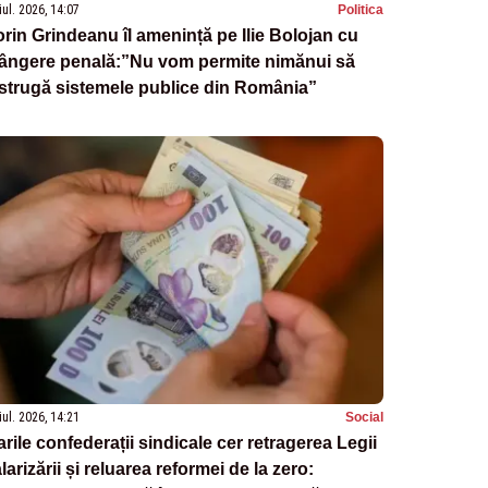
iul. 2026, 14:07
Politica
rin Grindeanu îl amenință pe Ilie Bolojan cu
lângere penală:”Nu vom permite nimănui să
strugă sistemele publice din România”
iul. 2026, 14:21
Social
rile confederații sindicale cer retragerea Legii
larizării și reluarea reformei de la zero: