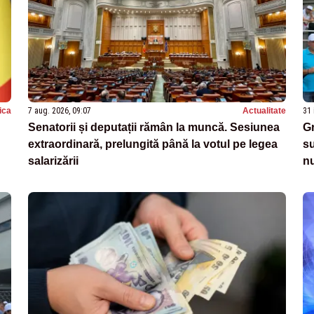
tica
7 aug. 2026, 09:07
Actualitate
31 
Senatorii și deputații rămân la muncă. Sesiunea
Gr
extraordinară, prelungită până la votul pe legea
su
salarizării
nu