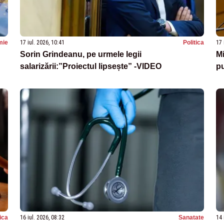
mie
17 iul. 2026, 10:41
Politica
17 
Sorin Grindeanu, pe urmele legii
Mi
salarizării:”Proiectul lipsește” -VIDEO
pu
tica
16 iul. 2026, 08:32
Sanatate
14 