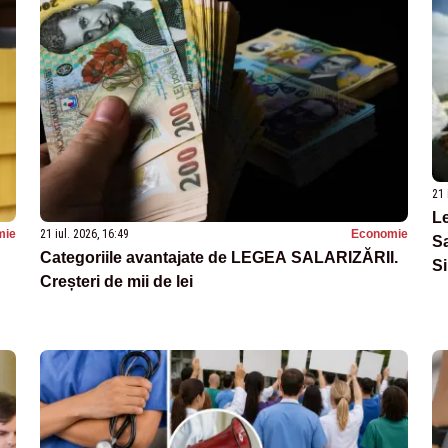
21 
Le
mie
21 iul. 2026, 16:49
Economie
Sa
Categoriile avantajate de LEGEA SALARIZĂRII.
Si
Creșteri de mii de lei
g