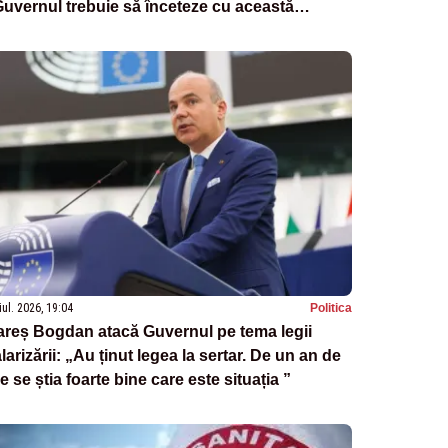
uvernul trebuie să înceteze cu această
toxicare”
iul. 2026, 19:04
Politica
reș Bogdan atacă Guvernul pe tema legii
larizării: „Au ținut legea la sertar. De un an de
le se știa foarte bine care este situația ”