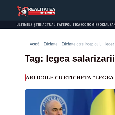
ULTIMELE ȘTIRI
ACTUALITATE
POLITICA
ECONOMIE
SOCIAL
SA
Acasă
Etichete
Etichete care încep cu L
legea 
Tag: legea salarizarii
ARTICOLE CU ETICHETA "LEGEA 