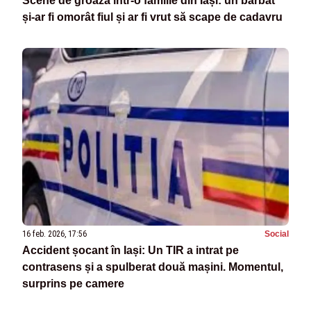
Scene de groază într-o familie din Iași: un bărbat
și-ar fi omorât fiul și ar fi vrut să scape de cadavru
16 feb. 2026, 17:56
Social
Accident șocant în Iași: Un TIR a intrat pe
contrasens și a spulberat două mașini. Momentul,
surprins pe camere