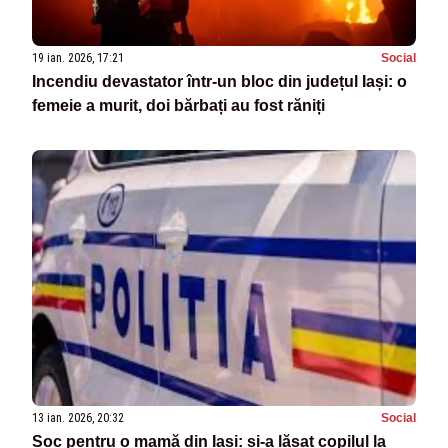
19 ian. 2026, 17:21
Social
Incendiu devastator într-un bloc din județul Iași: o
femeie a murit, doi bărbați au fost răniți
13 ian. 2026, 20:32
Social
Șoc pentru o mamă din Iași: și-a lăsat copilul la