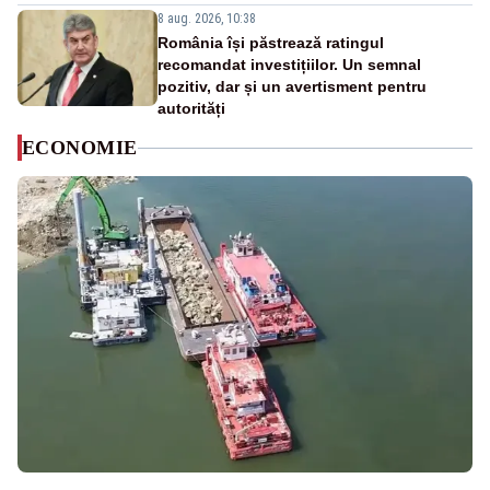
8 aug. 2026, 10:38
România își păstrează ratingul
recomandat investițiilor. Un semnal
pozitiv, dar și un avertisment pentru
autorități
ECONOMIE