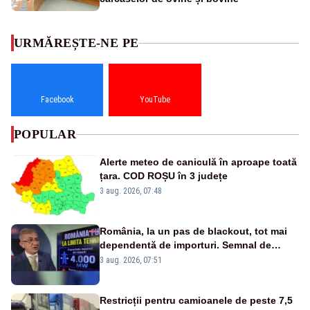
URMĂREȘTE-NE PE
Facebook
YouTube
POPULAR
Alerte meteo de caniculă în aproape toată
țara. COD ROȘU în 3 județe
3 aug. 2026, 07:48
România, la un pas de blackout, tot mai
dependentă de importuri. Semnal de
alarmă tras de un expert în energie
3 aug. 2026, 07:51
Restricții pentru camioanele de peste 7,5