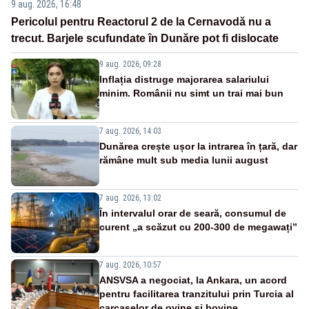
9 aug. 2026, 16:48
Pericolul pentru Reactorul 2 de la Cernavodă nu a
trecut. Barjele scufundate în Dunăre pot fi dislocate
9 aug. 2026, 09:28
Inflația distruge majorarea salariului
minim. Românii nu simt un trai mai bun
7 aug. 2026, 14:03
Dunărea crește ușor la intrarea în țară, dar
rămâne mult sub media lunii august
7 aug. 2026, 13:02
În intervalul orar de seară, consumul de
curent „a scăzut cu 200-300 de megawați”
7 aug. 2026, 10:57
ANSVSA a negociat, la Ankara, un acord
pentru facilitarea tranzitului prin Turcia al
carcaselor de ovine și bovine