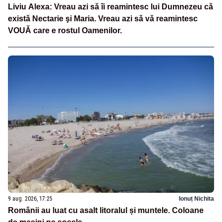
Liviu Alexa: Vreau azi sǎ îi reamintesc lui Dumnezeu cǎ
existǎ Nectarie şi Maria. Vreau azi sǎ vǎ reamintesc
VOUǍ care e rostul Oamenilor.
9 aug. 2026, 17:25
Ionuț Nichita
Românii au luat cu asalt litoralul și muntele. Coloane