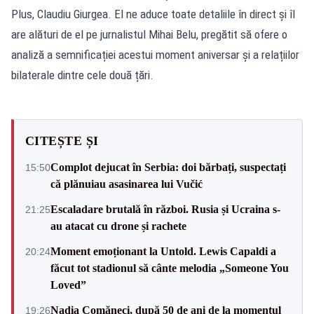
Plus, Claudiu Giurgea. El ne aduce toate detaliile în direct și îl
are alături de el pe jurnalistul Mihai Belu, pregătit să ofere o
analiză a semnificației acestui moment aniversar și a relațiilor
bilaterale dintre cele două țări.
CITEȘTE ȘI
Complot dejucat în Serbia: doi bărbați, suspectați
15:50
că plănuiau asasinarea lui Vučić
Escaladare brutală în război. Rusia și Ucraina s-
21:25
au atacat cu drone și rachete
Moment emoționant la Untold. Lewis Capaldi a
20:24
făcut tot stadionul să cânte melodia „Someone You
Loved”
Nadia Comăneci, după 50 de ani de la momentul
19:26