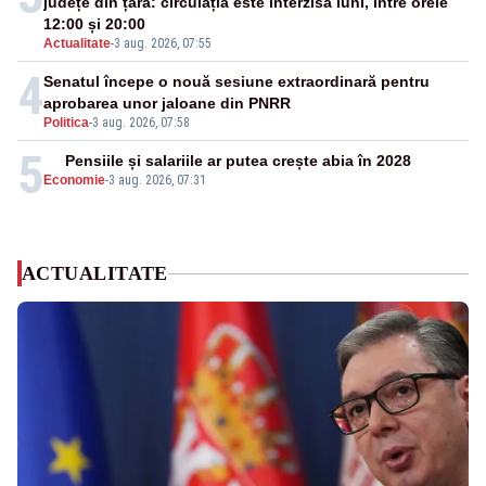
județe din țară: circulația este interzisă luni, între orele
12:00 și 20:00
Actualitate
-
3 aug. 2026, 07:55
4
Senatul începe o nouă sesiune extraordinară pentru
aprobarea unor jaloane din PNRR
Politica
-
3 aug. 2026, 07:58
5
Pensiile și salariile ar putea crește abia în 2028
Economie
-
3 aug. 2026, 07:31
ACTUALITATE