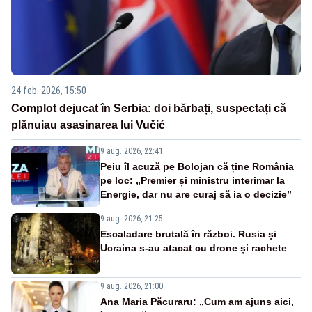
24 feb. 2026, 15:50
Complot dejucat în Serbia: doi bărbați, suspectați că
plănuiau asasinarea lui Vučić
9 aug. 2026, 22:41
Peiu îl acuză pe Bolojan că ține România
pe loc: „Premier și ministru interimar la
Energie, dar nu are curaj să ia o decizie”
9 aug. 2026, 21:25
Escaladare brutală în război. Rusia și
Ucraina s-au atacat cu drone și rachete
9 aug. 2026, 21:00
Ana Maria Păcuraru: „Cum am ajuns aici,