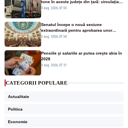
tone în aceste județe din țară: circulația
este interzisă luni, între orele 12:00 și
3 aug. 2026, 07:55
20:00
Senatul începe o nouă sesiune
extraordinară pentru aprobarea unor
jaloane din PNRR
3 aug. 2026, 07:58
Pensiile și salariile ar putea crește abia în
2028
3 aug. 2026, 07:31
CATEGORII POPULARE
Actualitate
Politica
Economie