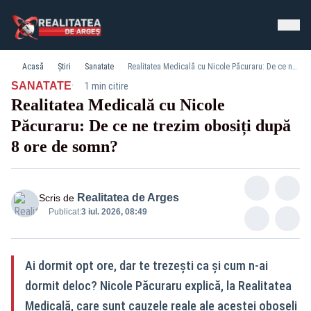
Acasă
Știri
Sanatate
Realitatea Medicală cu Nicole Păcuraru: De ce ne trezim obosiți după 8 ore de somn?
·
SANATATE
1 min citire
Realitatea Medicală cu Nicole
Păcuraru: De ce ne trezim obosiți după
8 ore de somn?
Realitatea de Arges
Scris de
Publicat:
3 iul. 2026, 08:49
Ai dormit opt ore, dar te trezești ca și cum n-ai
dormit deloc? Nicole Păcuraru explică, la Realitatea
Medicală, care sunt cauzele reale ale acestei oboseli