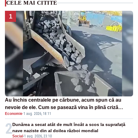
CELE MAI CITITE
1
Au închis centralele pe cărbune, acum spun că au
nevoie de ele. Cum se pasează vina în plină criză
Economie
·
1 aug. 2026, 18:11
energetică
2
Dunărea a secat atât de mult încât a scos la suprafață
nave naziste din al doilea război mondial
Social
-
1 aug. 2026, 23:10