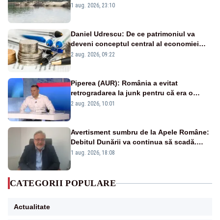
război mondial
1 aug. 2026, 23:10
Daniel Udrescu: De ce patrimoniul va
deveni conceptul central al economiei
viitoare?
2 aug. 2026, 09:22
Piperea (AUR): România a evitat
retrogradarea la junk pentru că era o
catastrofă pentru bănci și fondurile de
2 aug. 2026, 10:01
pensii
Avertisment sumbru de la Apele Române:
Debitul Dunării va continua să scadă.
Cernavodă s-ar putea închide în 4 zile
1 aug. 2026, 18:08
CATEGORII POPULARE
Actualitate