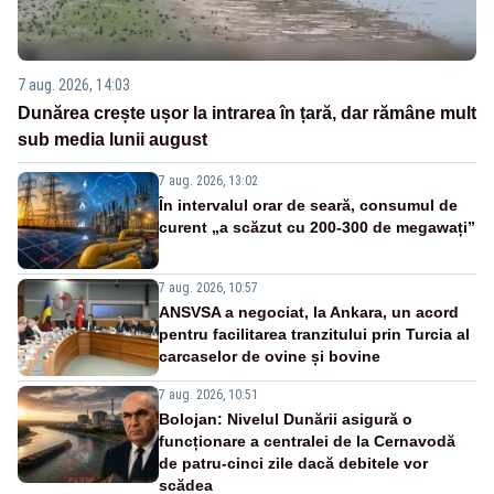
7 aug. 2026, 14:03
Dunărea crește ușor la intrarea în țară, dar rămâne mult
sub media lunii august
7 aug. 2026, 13:02
În intervalul orar de seară, consumul de
curent „a scăzut cu 200-300 de megawați”
7 aug. 2026, 10:57
ANSVSA a negociat, la Ankara, un acord
pentru facilitarea tranzitului prin Turcia al
carcaselor de ovine și bovine
7 aug. 2026, 10:51
Bolojan: Nivelul Dunării asigură o
funcționare a centralei de la Cernavodă
de patru-cinci zile dacă debitele vor
scădea