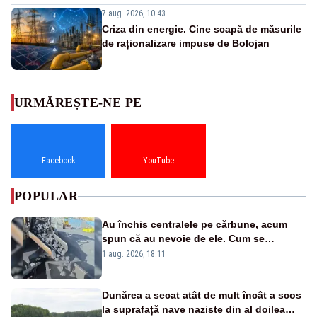
7 aug. 2026, 10:43
Criza din energie. Cine scapă de măsurile
de raționalizare impuse de Bolojan
URMĂREȘTE-NE PE
Facebook
YouTube
POPULAR
Au închis centralele pe cărbune, acum
spun că au nevoie de ele. Cum se
pasează vina în plină criză energetică
1 aug. 2026, 18:11
Dunărea a secat atât de mult încât a scos
la suprafață nave naziste din al doilea