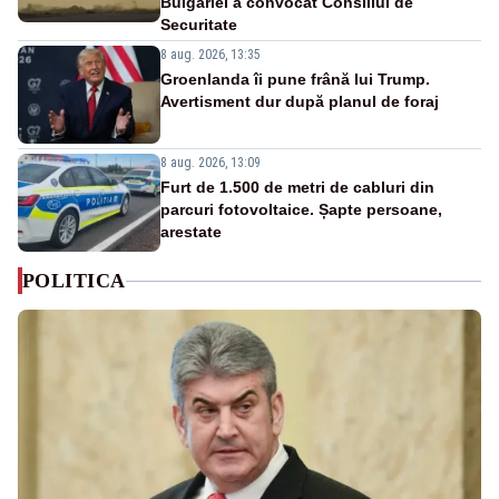
Bulgariei a convocat Consiliul de
Securitate
8 aug. 2026, 13:35
Groenlanda îi pune frână lui Trump.
Avertisment dur după planul de foraj
8 aug. 2026, 13:09
Furt de 1.500 de metri de cabluri din
parcuri fotovoltaice. Șapte persoane,
arestate
POLITICA