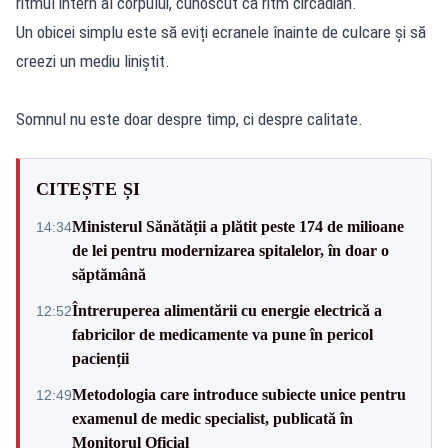
ritmul intern al corpului, cunoscut ca ritm circadian.
Un obicei simplu este să eviți ecranele înainte de culcare și să
creezi un mediu liniștit.
Somnul nu este doar despre timp, ci despre calitate.
CITEȘTE ȘI
Ministerul Sănătății a plătit peste 174 de milioane
14:34
de lei pentru modernizarea spitalelor, în doar o
săptămână
Întreruperea alimentării cu energie electrică a
12:52
fabricilor de medicamente va pune în pericol
pacienții
Metodologia care introduce subiecte unice pentru
12:49
examenul de medic specialist, publicată în
Monitorul Oficial