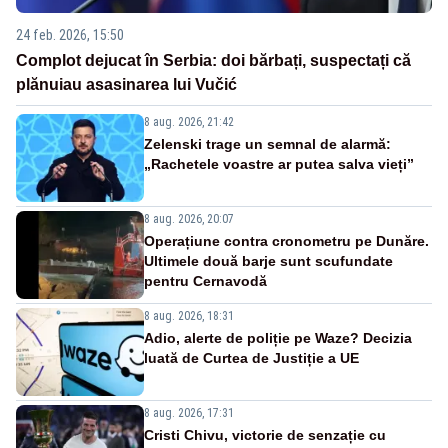
24 feb. 2026, 15:50
Complot dejucat în Serbia: doi bărbați, suspectați că
plănuiau asasinarea lui Vučić
8 aug. 2026, 21:42
Zelenski trage un semnal de alarmă:
„Rachetele voastre ar putea salva vieți”
8 aug. 2026, 20:07
Operațiune contra cronometru pe Dunăre.
Ultimele două barje sunt scufundate
pentru Cernavodă
8 aug. 2026, 18:31
Adio, alerte de poliție pe Waze? Decizia
luată de Curtea de Justiție a UE
8 aug. 2026, 17:31
Cristi Chivu, victorie de senzație cu