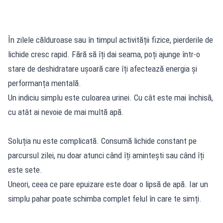
În zilele călduroase sau în timpul activității fizice, pierderile de
lichide cresc rapid. Fără să îți dai seama, poți ajunge într-o
stare de deshidratare ușoară care îți afectează energia și
performanța mentală.
Un indiciu simplu este culoarea urinei. Cu cât este mai închisă,
cu atât ai nevoie de mai multă apă.
Soluția nu este complicată. Consumă lichide constant pe
parcursul zilei, nu doar atunci când îți amintești sau când îți
este sete.
Uneori, ceea ce pare epuizare este doar o lipsă de apă. Iar un
simplu pahar poate schimba complet felul în care te simți.