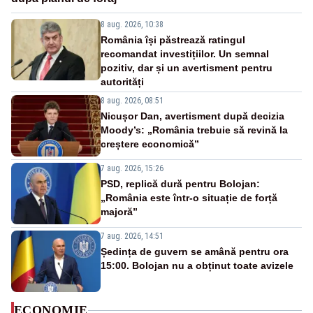
8 aug. 2026, 10:38
România își păstrează ratingul
recomandat investițiilor. Un semnal
pozitiv, dar și un avertisment pentru
autorități
8 aug. 2026, 08:51
Nicușor Dan, avertisment după decizia
Moody’s: „România trebuie să revină la
creștere economică”
7 aug. 2026, 15:26
PSD, replică dură pentru Bolojan:
„România este într-o situație de forță
majoră”
7 aug. 2026, 14:51
Ședința de guvern se amână pentru ora
15:00. Bolojan nu a obținut toate avizele
ECONOMIE