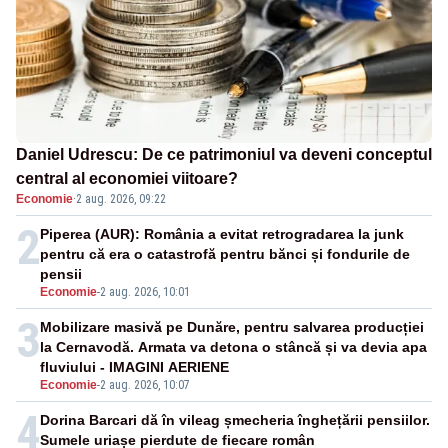
Daniel Udrescu: De ce patrimoniul va deveni conceptul
central al economiei viitoare?
Economie
·
2 aug. 2026, 09:22
2
Piperea (AUR): România a evitat retrogradarea la junk
pentru că era o catastrofă pentru bănci și fondurile de
pensii
Economie
-
2 aug. 2026, 10:01
3
Mobilizare masivă pe Dunăre, pentru salvarea producției
la Cernavodă. Armata va detona o stâncă și va devia apa
fluviului - IMAGINI AERIENE
Economie
-
2 aug. 2026, 10:07
4
Dorina Barcari dă în vileag șmecheria înghețării pensiilor.
Sumele uriașe pierdute de fiecare român