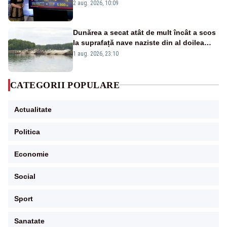
pierdute de fiecare român
2 aug. 2026, 10:09
Dunărea a secat atât de mult încât a scos
la suprafață nave naziste din al doilea
război mondial
1 aug. 2026, 23:10
CATEGORII POPULARE
Actualitate
Politica
Economie
Social
Sport
Sanatate