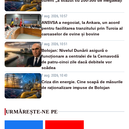
curent „a scăzut cu 200-300 de megawați”
7 aug. 2026, 10:57
ANSVSA a negociat, la Ankara, un acord
pentru facilitarea tranzitului prin Turcia al
carcaselor de ovine și bovine
7 aug. 2026, 10:51
Bolojan: Nivelul Dunării asigură o
funcționare a centralei de la Cernavodă
de patru-cinci zile dacă debitele vor
scădea
7 aug. 2026, 10:43
Criza din energie. Cine scapă de măsurile
de raționalizare impuse de Bolojan
URMĂREȘTE-NE PE