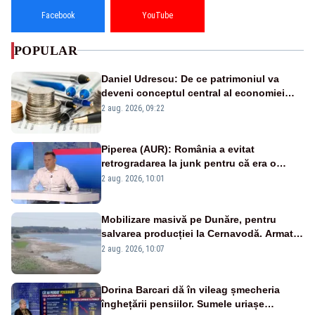
Facebook
YouTube
POPULAR
Daniel Udrescu: De ce patrimoniul va
deveni conceptul central al economiei
viitoare?
2 aug. 2026, 09:22
Piperea (AUR): România a evitat
retrogradarea la junk pentru că era o
catastrofă pentru bănci și fondurile de
2 aug. 2026, 10:01
pensii
Mobilizare masivă pe Dunăre, pentru
salvarea producției la Cernavodă. Armata
va detona o stâncă și va devia apa
2 aug. 2026, 10:07
fluviului - IMAGINI AERIENE
Dorina Barcari dă în vileag șmecheria
înghețării pensiilor. Sumele uriașe