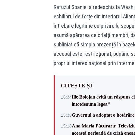
Refuzul Spaniei a redeschis la Washi
echilibrul de forțe din interiorul Ali
întrebare legitime cu privire la scopu
asumă apărarea celorlalți membri, da
subliniat că simpla prezență în bazele
accesul este restricționat, punând su
propriul interes național prin interm
CITEȘTE ȘI
Ilie Bolojan evită un răspuns c
16:34
întotdeauna legea”
Guvernul a adoptat o hotărâre 
15:39
Ana Maria Păcuraru: Televiziune
15:18
această perioadă de criză enege