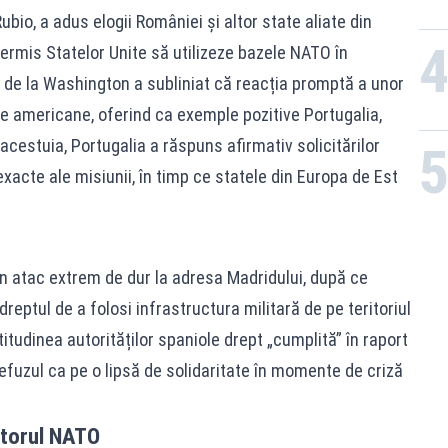
bio, a adus elogii României și altor state aliate din
permis Statelor Unite să utilizeze bazele NATO în
ul de la Washington a subliniat că reacția promptă a unor
ile americane, oferind ca exemple pozitive Portugalia,
 acestuia, Portugalia a răspuns afirmativ solicitărilor
exacte ale misiunii, în timp ce statele din Europa de Est
un atac extrem de dur la adresa Madridului, după ce
eptul de a folosi infrastructura militară de pe teritoriul
itudinea autorităților spaniole drept „cumplită” în raport
refuzul ca pe o lipsă de solidaritate în momente de criză
itorul NATO