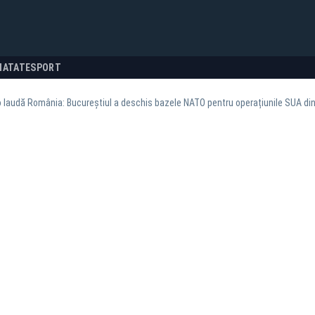
NATATE
SPORT
 laudă România: Bucureștiul a deschis bazele NATO pentru operațiunile SUA din