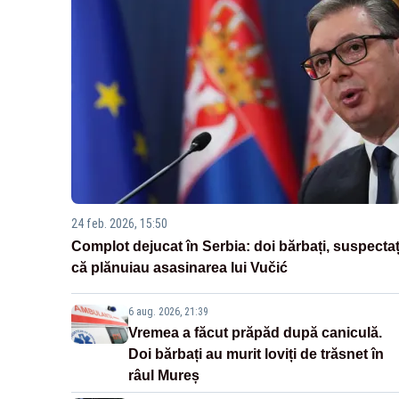
24 feb. 2026, 15:50
Complot dejucat în Serbia: doi bărbați, suspectaț
că plănuiau asasinarea lui Vučić
6 aug. 2026, 21:39
Vremea a făcut prăpăd după caniculă.
Doi bărbați au murit loviți de trăsnet în
râul Mureș