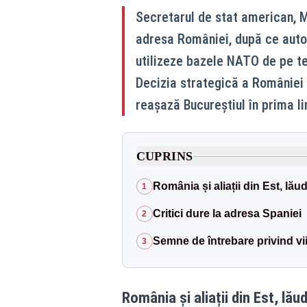
Secretarul de stat american, 
adresa României, după ce autor
utilizeze bazele NATO de pe teri
Decizia strategică a României 
reașază Bucureștiul în prima li
CUPRINS
România și aliații din Est, lă
1
Critici dure la adresa Spaniei
2
Semne de întrebare privind vi
3
România și aliații din Est, lă