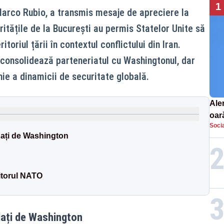
1
Marco Rubio, a transmis mesaje de apreciere la
itățile de la București au permis Statelor Unite să
toriul țării în contextul conflictului din Iran.
consolidează parteneriatul cu Washingtonul, dar
nie a dinamicii de securitate globală.
Aler
oar
Socia
Euro
udați de Washington
la s
itorul NATO
udați de Washington