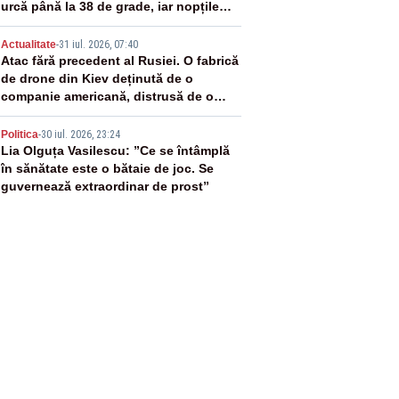
urcă până la 38 de grade, iar nopțile
devin tropicale
4
Actualitate
-
31 iul. 2026, 07:40
Atac fără precedent al Rusiei. O fabrică
de drone din Kiev deținută de o
companie americană, distrusă de o
rachetă rusească
5
Politica
-
30 iul. 2026, 23:24
Lia Olguța Vasilescu: ”Ce se întâmplă
în sănătate este o bătaie de joc. Se
guvernează extraordinar de prost”