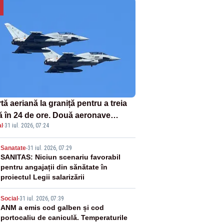
tă aeriană la graniță pentru a treia
ă în 24 de ore. Două aeronave
l
·
31 iul. 2026, 07:24
fighter britanice au fost ridicate de
ol
2
Sanatate
-
31 iul. 2026, 07:29
SANITAS: Niciun scenariu favorabil
pentru angajații din sănătate în
proiectul Legii salarizării
3
Social
-
31 iul. 2026, 07:39
ANM a emis cod galben și cod
portocaliu de caniculă. Temperaturile