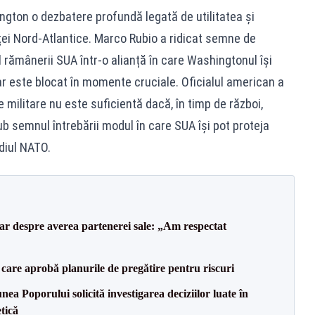
ngton o dezbatere profundă legată de utilitatea și
anței Nord-Atlantice. Marco Rubio a ridicat semne de
l rămânerii SUA într-o alianță în care Washingtonul își
r este blocat în momente cruciale. Oficialul american a
 militare nu este suficientă dacă, în timp de război,
b semnul întrebării modul în care SUA își pot proteja
ediul NATO.
lar despre averea partenerei sale: „Am respectat
care aprobă planurile de pregătire pentru riscuri
a Poporului solicită investigarea deciziilor luate în
tică