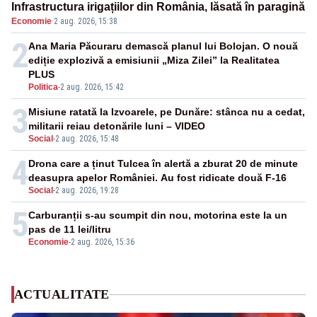
Infrastructura irigațiilor din România, lăsată în paragină
Economie
·
2 aug. 2026, 15:38
2
Ana Maria Păcuraru demască planul lui Bolojan. O nouă
ediție explozivă a emisiunii „Miza Zilei” la Realitatea
PLUS
Politica
-
2 aug. 2026, 15:42
3
Misiune ratată la Izvoarele, pe Dunăre: stânca nu a cedat,
militarii reiau detonările luni – VIDEO
Social
-
2 aug. 2026, 15:48
4
Drona care a ținut Tulcea în alertă a zburat 20 de minute
deasupra apelor României. Au fost ridicate două F-16
Social
-
2 aug. 2026, 19:28
5
Carburanții s-au scumpit din nou, motorina este la un
pas de 11 lei/litru
Economie
-
2 aug. 2026, 15:36
ACTUALITATE