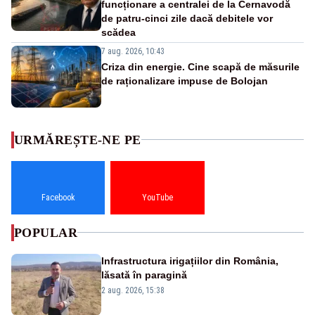
funcționare a centralei de la Cernavodă
de patru-cinci zile dacă debitele vor
scădea
7 aug. 2026, 10:43
Criza din energie. Cine scapă de măsurile
de raționalizare impuse de Bolojan
URMĂREȘTE-NE PE
Facebook
YouTube
POPULAR
Infrastructura irigațiilor din România,
lăsată în paragină
2 aug. 2026, 15:38