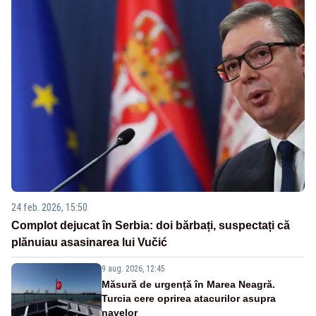
24 feb. 2026, 15:50
Complot dejucat în Serbia: doi bărbați, suspectați că
plănuiau asasinarea lui Vučić
9 aug. 2026, 12:45
Măsură de urgență în Marea Neagră.
Turcia cere oprirea atacurilor asupra
navelor