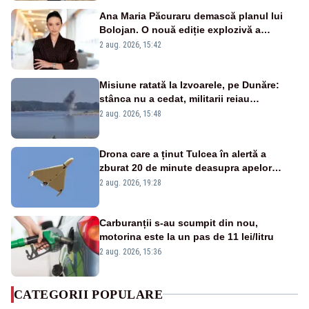
Ana Maria Păcuraru demască planul lui
Bolojan. O nouă ediție explozivă a
emisiunii „Miza Zilei” la Realitatea PLUS
2 aug. 2026, 15:42
Misiune ratată la Izvoarele, pe Dunăre:
stânca nu a cedat, militarii reiau
detonările luni – VIDEO
2 aug. 2026, 15:48
Drona care a ținut Tulcea în alertă a
zburat 20 de minute deasupra apelor
României. Au fost ridicate două F-16
2 aug. 2026, 19:28
Carburanții s-au scumpit din nou,
motorina este la un pas de 11 lei/litru
2 aug. 2026, 15:36
CATEGORII POPULARE