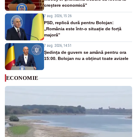
creștere economică”
7 aug. 2026, 15:26
PSD, replică dură pentru Bolojan:
„România este într-o situație de forță
majoră”
7 aug. 2026, 14:51
Ședința de guvern se amână pentru ora
15:00. Bolojan nu a obținut toate avizele
ECONOMIE