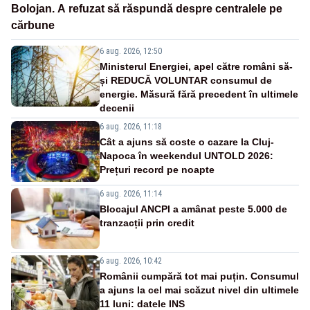
Bolojan. A refuzat să răspundă despre centralele pe
cărbune
6 aug. 2026, 12:50
Ministerul Energiei, apel către români să-
și REDUCĂ VOLUNTAR consumul de
energie. Măsură fără precedent în ultimele
decenii
6 aug. 2026, 11:18
Cât a ajuns să coste o cazare la Cluj-
Napoca în weekendul UNTOLD 2026:
Prețuri record pe noapte
6 aug. 2026, 11:14
Blocajul ANCPI a amânat peste 5.000 de
tranzacții prin credit
6 aug. 2026, 10:42
Românii cumpără tot mai puțin. Consumul
a ajuns la cel mai scăzut nivel din ultimele
11 luni: datele INS