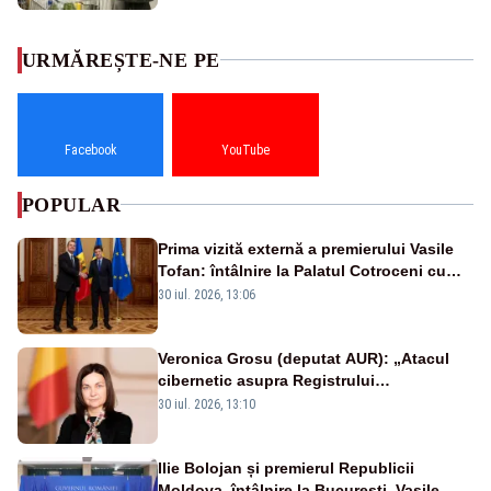
URMĂREȘTE-NE PE
Facebook
YouTube
POPULAR
Prima vizită externă a premierului Vasile
Tofan: întâlnire la Palatul Cotroceni cu
președintele Nicușor Dan
30 iul. 2026, 13:06
Veronica Grosu (deputat AUR): „Atacul
cibernetic asupra Registrului
Proprietăților transmite un semnal de
30 iul. 2026, 13:10
neîncredere investitorilor”
Ilie Bolojan și premierul Republicii
Moldova, întâlnire la București. Vasile