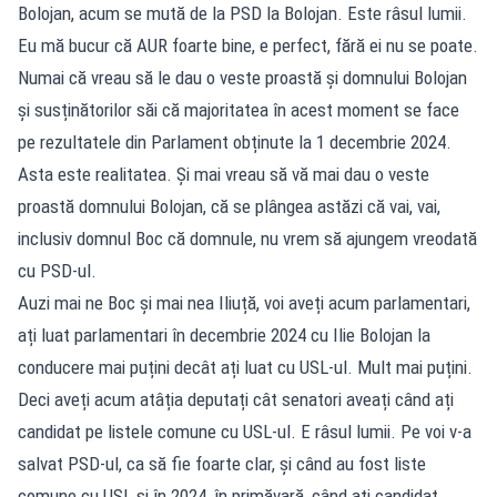
Bolojan, acum se mută de la PSD la Bolojan. Este râsul lumii.
Eu mă bucur că AUR foarte bine, e perfect, fără ei nu se poate.
Numai că vreau să le dau o veste proastă și domnului Bolojan
și susținătorilor săi că majoritatea în acest moment se face
pe rezultatele din Parlament obținute la 1 decembrie 2024.
Asta este realitatea. Și mai vreau să vă mai dau o veste
proastă domnului Bolojan, că se plângea astăzi că vai, vai,
inclusiv domnul Boc că domnule, nu vrem să ajungem vreodată
cu PSD-ul.
Auzi mai ne Boc și mai nea Iliuță, voi aveți acum parlamentari,
ați luat parlamentari în decembrie 2024 cu Ilie Bolojan la
conducere mai puțini decât ați luat cu USL-ul. Mult mai puțini.
Deci aveți acum atâția deputați cât senatori aveați când ați
candidat pe listele comune cu USL-ul. E râsul lumii. Pe voi v-a
salvat PSD-ul, ca să fie foarte clar, și când au fost liste
comune cu USL și în 2024, în primăvară, când ați candidat