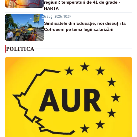
regiuni: temperaturi de 41 de grade -
HARTA
6 aug. 2026, 10:34
Sindicatele din Educație, noi discuții la
Cotroceni pe tema legii salarizării
POLITICA