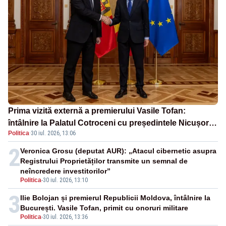
Prima vizită externă a premierului Vasile Tofan:
întâlnire la Palatul Cotroceni cu președintele Nicușor
Politica
·
30 iul. 2026, 13:06
Dan
2
Veronica Grosu (deputat AUR): „Atacul cibernetic asupra
Registrului Proprietăților transmite un semnal de
neîncredere investitorilor”
Politica
-
30 iul. 2026, 13:10
3
Ilie Bolojan și premierul Republicii Moldova, întâlnire la
București. Vasile Tofan, primit cu onoruri militare
Politica
-
30 iul. 2026, 13:36