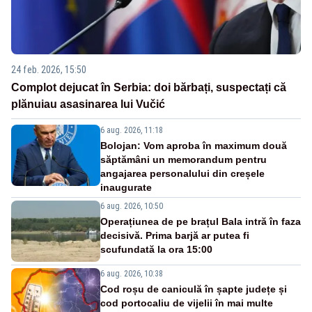
24 feb. 2026, 15:50
Complot dejucat în Serbia: doi bărbați, suspectați că
plănuiau asasinarea lui Vučić
6 aug. 2026, 11:18
Bolojan: Vom aproba în maximum două
săptămâni un memorandum pentru
angajarea personalului din creșele
inaugurate
6 aug. 2026, 10:50
Operațiunea de pe brațul Bala intră în faza
decisivă. Prima barjă ar putea fi
scufundată la ora 15:00
6 aug. 2026, 10:38
Cod roșu de caniculă în șapte județe și
cod portocaliu de vijelii în mai multe