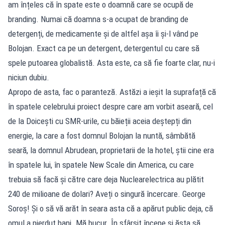
am înțeles că în spate este o doamnă care se ocupă de
branding. Numai că doamna s-a ocupat de branding de
detergenți, de medicamente și de altfel așa îi și-l vând pe
Bolojan. Exact ca pe un detergent, detergentul cu care să
spele putoarea globalistă. Asta este, ca să fie foarte clar, nu-i
niciun dubiu.
Apropo de asta, fac o paranteză. Astăzi a ieșit la suprafață că
în spatele celebrului proiect despre care am vorbit aseară, cel
de la Doicești cu SMR-urile, cu băieții aceia deștepți din
energie, la care a fost domnul Bolojan la nuntă, sâmbătă
seară, la domnul Abrudean, proprietarii de la hotel, știi cine era
în spatele lui, în spatele New Scale din America, cu care
trebuia să facă și către care deja Nuclearelectrica au plătit
240 de milioane de dolari? Aveți o singură încercare. George
Soroș! Și o să vă arăt în seara asta că a apărut public deja, că
omul a pierdut bani. Mă bucur. În sfârșit începe și ăsta să