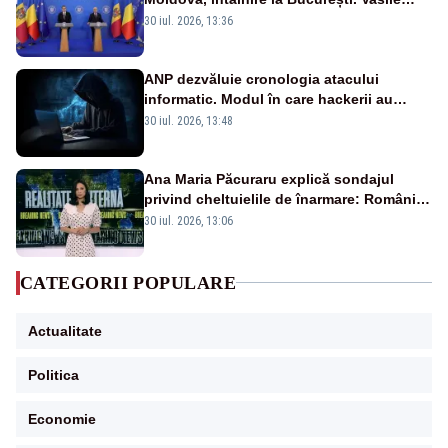
Tofan, primit cu onoruri militare
30 iul. 2026, 13:36
ANP dezvăluie cronologia atacului
informatic. Modul în care hackerii au
pătruns în rețea rămâne necunoscut
30 iul. 2026, 13:48
Ana Maria Păcuraru explică sondajul
privind cheltuielile de înarmare: Românii
cer transparență în achiziții și un echilibru
30 iul. 2026, 13:06
între partenerii externi
CATEGORII POPULARE
Actualitate
Politica
Economie