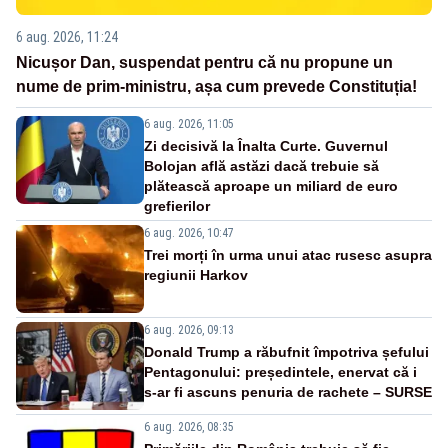
6 aug. 2026, 11:24
Nicușor Dan, suspendat pentru că nu propune un
nume de prim-ministru, așa cum prevede Constituția!
6 aug. 2026, 11:05
Zi decisivă la Înalta Curte. Guvernul
Bolojan află astăzi dacă trebuie să
plătească aproape un miliard de euro
grefierilor
6 aug. 2026, 10:47
Trei morți în urma unui atac rusesc asupra
regiunii Harkov
6 aug. 2026, 09:13
Donald Trump a răbufnit împotriva șefului
Pentagonului: președintele, enervat că i
s-ar fi ascuns penuria de rachete – SURSE
6 aug. 2026, 08:35