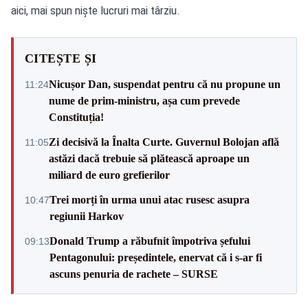
aici, mai spun niște lucruri mai târziu.
CITEȘTE ȘI
Nicușor Dan, suspendat pentru că nu propune un
11:24
nume de prim-ministru, așa cum prevede
Constituția!
Zi decisivă la Înalta Curte. Guvernul Bolojan află
11:05
astăzi dacă trebuie să plătească aproape un
miliard de euro grefierilor
Trei morți în urma unui atac rusesc asupra
10:47
regiunii Harkov
Donald Trump a răbufnit împotriva șefului
09:13
Pentagonului: președintele, enervat că i s-ar fi
ascuns penuria de rachete – SURSE