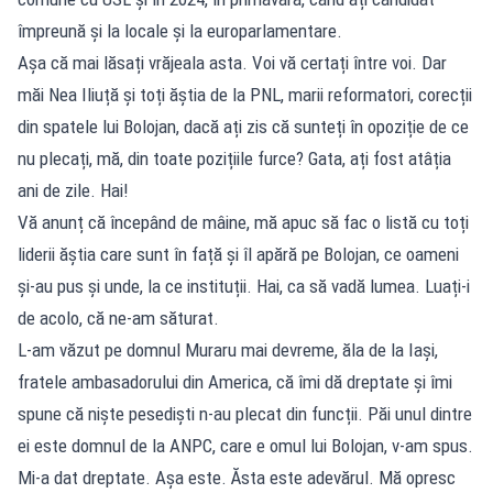
împreună și la locale și la europarlamentare.
Așa că mai lăsați vrăjeala asta. Voi vă certați între voi. Dar
măi Nea Iliuță și toți ăștia de la PNL, marii reformatori, corecții
din spatele lui Bolojan, dacă ați zis că sunteți în opoziție de ce
nu plecați, mă, din toate pozițiile furce? Gata, ați fost atâția
ani de zile. Hai!
Vă anunț că începând de mâine, mă apuc să fac o listă cu toți
liderii ăștia care sunt în față și îl apără pe Bolojan, ce oameni
și-au pus și unde, la ce instituții. Hai, ca să vadă lumea. Luați-i
de acolo, că ne-am săturat.
L-am văzut pe domnul Muraru mai devreme, ăla de la Iași,
fratele ambasadorului din America, că îmi dă dreptate și îmi
spune că niște pesediști n-au plecat din funcții. Păi unul dintre
ei este domnul de la ANPC, care e omul lui Bolojan, v-am spus.
Mi-a dat dreptate. Așa este. Ăsta este adevărul. Mă opresc