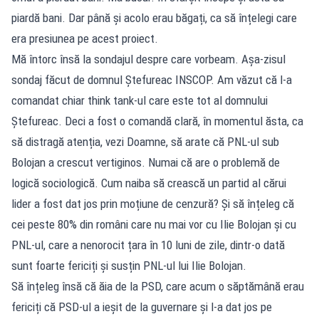
piardă bani. Dar până și acolo erau băgați, ca să înțelegi care
era presiunea pe acest proiect.
Mă întorc însă la sondajul despre care vorbeam. Așa-zisul
sondaj făcut de domnul Ștefureac INSCOP. Am văzut că l-a
comandat chiar think tank-ul care este tot al domnului
Ștefureac. Deci a fost o comandă clară, în momentul ăsta, ca
să distragă atenția, vezi Doamne, să arate că PNL-ul sub
Bolojan a crescut vertiginos. Numai că are o problemă de
logică sociologică. Cum naiba să crească un partid al cărui
lider a fost dat jos prin moțiune de cenzură? Și să înțeleg că
cei peste 80% din români care nu mai vor cu Ilie Bolojan și cu
PNL-ul, care a nenorocit țara în 10 luni de zile, dintr-o dată
sunt foarte fericiți și susțin PNL-ul lui Ilie Bolojan.
Să înțeleg însă că ăia de la PSD, care acum o săptămână erau
fericiți că PSD-ul a ieșit de la guvernare și l-a dat jos pe