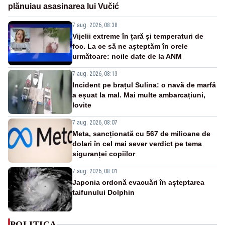
plănuiau asasinarea lui Vučić
7 aug. 2026, 08:38
Vijelii extreme în țară și temperaturi de
foc. La ce să ne așteptăm în orele
următoare: noile date de la ANM
7 aug. 2026, 08:13
Incident pe brațul Sulina: o navă de marfă
a eșuat la mal. Mai multe ambarcațiuni,
lovite
7 aug. 2026, 08:07
Meta, sancționată cu 567 de milioane de
dolari în cel mai sever verdict pe tema
siguranței copiilor
7 aug. 2026, 08:01
Japonia ordonă evacuări în așteptarea
taifunului Dolphin
POLITICA