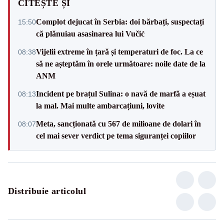
CITEȘTE ȘI
Complot dejucat în Serbia: doi bărbați, suspectați
15:50
că plănuiau asasinarea lui Vučić
Vijelii extreme în țară și temperaturi de foc. La ce
08:38
să ne așteptăm în orele următoare: noile date de la
ANM
Incident pe brațul Sulina: o navă de marfă a eșuat
08:13
la mal. Mai multe ambarcațiuni, lovite
Meta, sancționată cu 567 de milioane de dolari în
08:07
cel mai sever verdict pe tema siguranței copiilor
Distribuie articolul