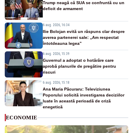
Trump neagă că SUA se confruntă cu un
deficit de armament
6 aug. 2026, 16:34
Ilie Bolojan evită un răspuns clar despre
averea partenerei sale: „Am respectat
întotdeauna legea”
6 aug. 2026, 15:39
Guvernul a adoptat o hotărâre care
aprobă planurile de pregătire pentru
riscuri
6 aug. 2026, 15:18
Ana Maria Păcuraru: Televiziunea
Poporului solicită investigarea deciziilor
luate în această perioadă de criză
enegetică
ECONOMIE