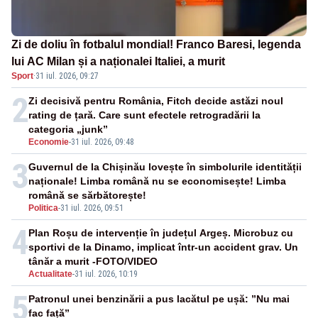
Zi de doliu în fotbalul mondial! Franco Baresi, legenda
lui AC Milan și a naționalei Italiei, a murit
Sport
·
31 iul. 2026, 09:27
2
Zi decisivă pentru România, Fitch decide astăzi noul
rating de țară. Care sunt efectele retrogradării la
categoria „junk”
Economie
-
31 iul. 2026, 09:48
3
Guvernul de la Chișinău lovește în simbolurile identității
naționale! Limba română nu se economisește! Limba
română se sărbătorește!
Politica
-
31 iul. 2026, 09:51
4
Plan Roșu de intervenție în județul Argeș. Microbuz cu
sportivi de la Dinamo, implicat într-un accident grav. Un
tânăr a murit -FOTO/VIDEO
Actualitate
-
31 iul. 2026, 10:19
5
Patronul unei benzinării a pus lacătul pe ușă: ”Nu mai
fac față”