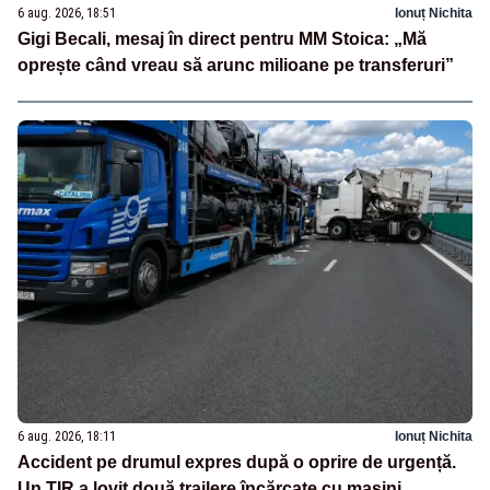
6 aug. 2026, 18:51
Ionuț Nichita
Gigi Becali, mesaj în direct pentru MM Stoica: „Mă
oprește când vreau să arunc milioane pe transferuri”
6 aug. 2026, 18:11
Ionuț Nichita
Accident pe drumul expres după o oprire de urgență.
Un TIR a lovit două trailere încărcate cu mașini