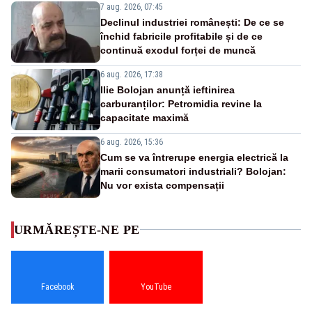
7 aug. 2026, 07:45
Declinul industriei românești: De ce se
închid fabricile profitabile și de ce
continuă exodul forței de muncă
6 aug. 2026, 17:38
Ilie Bolojan anunță ieftinirea
carburanților: Petromidia revine la
capacitate maximă
6 aug. 2026, 15:36
Cum se va întrerupe energia electrică la
marii consumatori industriali? Bolojan:
Nu vor exista compensații
URMĂREȘTE-NE PE
Facebook
YouTube