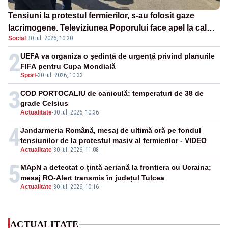
Tensiuni la protestul fermierilor, s-au folosit gaze
lacrimogene. Televiziunea Poporului face apel la calm
Social
·
30 iul. 2026, 10:20
– LIVE TEXT
2
UEFA va organiza o şedinţă de urgenţă privind planurile
FIFA pentru Cupa Mondială
Sport
-
30 iul. 2026, 10:33
3
COD PORTOCALIU de caniculă: temperaturi de 38 de
grade Celsius
Actualitate
-
30 iul. 2026, 10:36
4
Jandarmeria Română, mesaj de ultimă oră pe fondul
tensiunilor de la protestul masiv al fermierilor - VIDEO
Actualitate
-
30 iul. 2026, 11:08
5
MApN a detectat o țintă aeriană la frontiera cu Ucraina;
mesaj RO-Alert transmis în județul Tulcea
Actualitate
-
30 iul. 2026, 10:16
ACTUALITATE