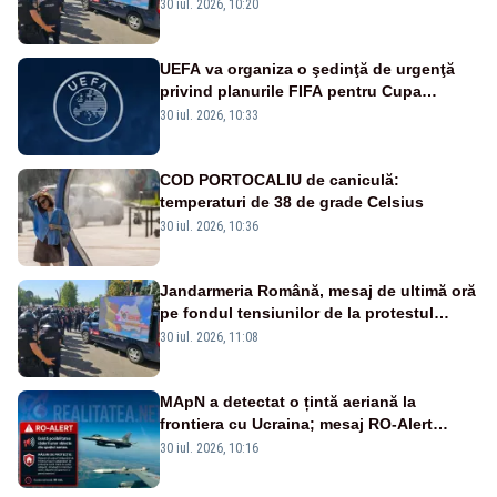
Poporului face apel la calm – LIVE TEXT
30 iul. 2026, 10:20
UEFA va organiza o şedinţă de urgenţă
privind planurile FIFA pentru Cupa
Mondială
30 iul. 2026, 10:33
COD PORTOCALIU de caniculă:
temperaturi de 38 de grade Celsius
30 iul. 2026, 10:36
Jandarmeria Română, mesaj de ultimă oră
pe fondul tensiunilor de la protestul
masiv al fermierilor - VIDEO
30 iul. 2026, 11:08
MApN a detectat o țintă aeriană la
frontiera cu Ucraina; mesaj RO-Alert
transmis în județul Tulcea
30 iul. 2026, 10:16