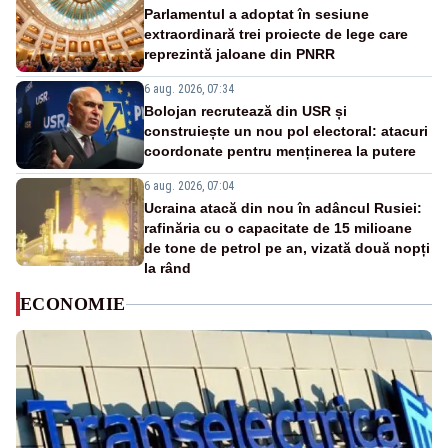
Parlamentul a adoptat în sesiune
extraordinară trei proiecte de lege care
reprezintă jaloane din PNRR
6 aug. 2026, 07:34
Bolojan recrutează din USR și
construiește un nou pol electoral: atacuri
coordonate pentru menținerea la putere
6 aug. 2026, 07:04
Ucraina atacă din nou în adâncul Rusiei:
rafinăria cu o capacitate de 15 milioane
de tone de petrol pe an, vizată două nopți
la rând
ECONOMIE