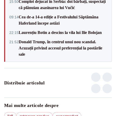
Complot dejucat în Serbia: doi bărbați, suspectați
15:50
că plănuiau asasinarea lui Vučić
Cea de-a 14-a ediție a Festivalului Săptămâna
09:14
Haferland începe astăzi
Laurențiu Botin a descins la vila lui Ilie Bolojan
22:15
Donald Trump, în centrul unui nou scandal.
21:52
Acuzații privind accesul preferențial la postările
sale
Distribuie articolul
Mai multe articole despre
lidl
retragere produs
supermarket