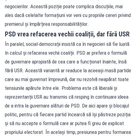
negocierilor. Această poziție poate complica discuțiile, mai
ales dacă celelalte formațiuni vor veni cu propriile cereri privind
premierul și împărțirea responsabilităților.
PSD vrea refacerea vechii coaliții, dar fără USR
În paralel, social-democrații insistă ca în negocieri să fie luată
în calcul și refacerea vechii coaliții. PSD ar prefera o formulă
de guvernare apropiată de cea care a funcționat înainte, însă
fără USR. Această variantă ar readuce la aceeași masă partide
care au mai guvernat împreună, dar nu rezolvă neapărat toate
tensiunile apărute între ele. Problema este că liberalii și
reprezentanții USR au transmis că resping în continuare ideea
de a intra la guvernare alături de PSD. De aici apare și blocajul
politic, pentru că fiecare partid încearcă să își păstreze poziția
și să nu accepte o formulă care ar putea fi greu de explicat
propriului electorat. În același timp, presiunea pentru formarea