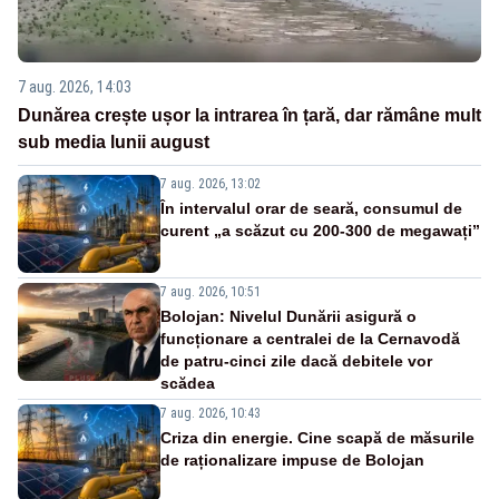
7 aug. 2026, 14:03
Dunărea crește ușor la intrarea în țară, dar rămâne mult
sub media lunii august
7 aug. 2026, 13:02
În intervalul orar de seară, consumul de
curent „a scăzut cu 200-300 de megawați”
7 aug. 2026, 10:51
Bolojan: Nivelul Dunării asigură o
funcționare a centralei de la Cernavodă
de patru-cinci zile dacă debitele vor
scădea
7 aug. 2026, 10:43
Criza din energie. Cine scapă de măsurile
de raționalizare impuse de Bolojan