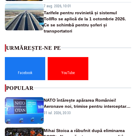
7 aug. 2026, 10:01
Tarifele pentru rovinietă și sistemul
TollRo se aplică de la 1 octombrie 2026.
Ce se schimbă pentru șoferi și
transportatori
URMĂREȘTE-NE PE
Facebook
YouTube
POPULAR
NATO întărește apărarea României!
Aeronave noi, trimise pentru interceptarea
și distrugerea dronelor
31 iul. 2026, 20:33
Mihai Stoica a răbufnit după eliminarea