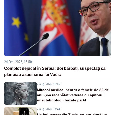
24 feb. 2026, 15:50
Complot dejucat în Serbia: doi bărbați, suspectați că
plănuiau asasinarea lui Vučić
7 aug. 2026, 18:25
Miracol medical pentru o femeie de 82 de
ani. Și-a recăpătat vederea cu ajutorul
unei tehnologii bazate pe AI
7 aug. 2026, 17:44
Un influencer din Timiș, reținut după un