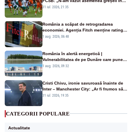
FCSB: „N-am văzut asemenea greșeli în
190 de meciuri europene”
31 iul. 2026, 21:35
România a scăpat de retrogradarea
economiei. Agenția Fitch menține ratingul
„BBB-” cu perspectivă negativă
1 aug. 2026, 06:48
România în alertă energetică |
Vulnerabilitatea de pe Dunăre care pune
în pericol Centrala Cernavodă era
1 aug. 2026, 09:32
cunoscută de pe vremea lui Ceaușescu
Cristi Chivu, ironie savuroasă înainte de
Inter – Manchester City: „Ar fi frumos să
mai cumpărați și de la noi”
31 iul. 2026, 19:35
CATEGORII POPULARE
Actualitate