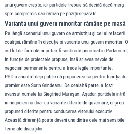
unui guvern crește, iar partidele trebuie să decidă dacă merg
spre compromis sau rămân pe poziții separate.
Varianta unui guvern minoritar rămâne pe masă
Pe lângă scenariul unui guvern de armistițiu și cel al refacerii
coaliției, rămâne în discuție și varianta unui guvern minoritar. O
astfel de formulă ar putea fi susținută punctual în Parlament,
în funcție de proiectele propuse, însă ar avea nevoie de
negocieri permanente pentru a trece legile importante.
PSD a anunțat deja public că propunerea sa pentru funcția de
premier este Sorin Grindeanu. De cealaltă parte, a fost
avansat numele lui Siegfried Mureșan. Așadar, partidele intră
în negocieri nu doar cu variante diferite de guvernare, ci și cu
propuneri diferite pentru conducerea viitorului executiv.
Această diferență poate deveni una dintre cele mai sensibile
teme ale discuțiilor.