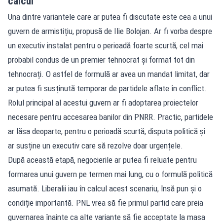
calcul
Una dintre variantele care ar putea fi discutate este cea a unui
guvern de armistițiu, propusă de Ilie Bolojan. Ar fi vorba despre
un executiv instalat pentru o perioadă foarte scurtă, cel mai
probabil condus de un premier tehnocrat și format tot din
tehnocrați. O astfel de formulă ar avea un mandat limitat, dar
ar putea fi susținută temporar de partidele aflate în conflict.
Rolul principal al acestui guvern ar fi adoptarea proiectelor
necesare pentru accesarea banilor din PNRR. Practic, partidele
ar lăsa deoparte, pentru o perioadă scurtă, disputa politică și
ar susține un executiv care să rezolve doar urgențele.
După această etapă, negocierile ar putea fi reluate pentru
formarea unui guvern pe termen mai lung, cu o formulă politică
asumată. Liberalii iau în calcul acest scenariu, însă pun și o
condiție importantă. PNL vrea să fie primul partid care preia
guvernarea înainte ca alte variante să fie acceptate la masa