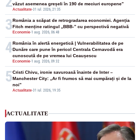
2
văzut asemenea greșeli în 190 de meciuri europene”
Actualitate
-
31 iul. 2026, 21:35
3
România a scăpat de retrogradarea economiei. Agenția
Fitch menține ratingul „BBB-” cu perspectivă negativă
Economie
-
1 aug. 2026, 06:48
4
România în alertă energetică | Vulnerabilitatea de pe
Dunăre care pune în pericol Centrala Cernavodă era
cunoscută de pe vremea lui Ceaușescu
Economie
-
1 aug. 2026, 09:32
5
Cristi Chivu, ironie savuroasă înainte de Inter –
Manchester City: „Ar fi frumos să mai cumpărați și de la
noi”
Actualitate
-
31 iul. 2026, 19:35
ACTUALITATE