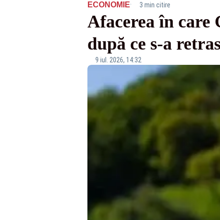
·
ECONOMIE
3 min citire
Afacerea în care 
după ce s-a retras
9 iul. 2026, 14:32