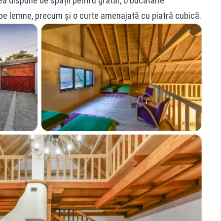
ea dispune de spații pentru grătar, o bucătărie
r pe lemne, precum și o curte amenajată cu piatră cubică.