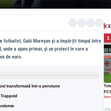
CE
1
e fotbalist, Gabi Mureșan și-a împărțit timpul între
 unde a ajuns primar, și un proiect în care a
on de euro.
Tot
 fost transformată într-o pensiune
FCS
a Trappold
Spor
Lea
pandemie