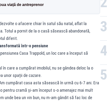
noua viață de antreprenor
ezvolte o afacere chiar în satul său natal, aflat la
ra. Totul a pornit de la o casă săsească abandonată,
ul diferit.
transformată într-o pensiune
t pensiunea Casa Trappold, un loc care a început să
în care a cumpărat imobilul, nu se gândea deloc la o
ea unor spații de cazare.
. Am cumpărat casa asta săsească în urmă cu 6-7 ani. Era
t-o pentru cramă și-am început s-o amenajez mai mult
vem unde bea un vin bun, nu m-am gândit să fac loc de