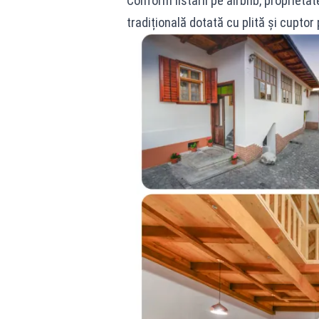
Conform listării pe airbnb, proprietat
tradițională dotată cu plită și cupto