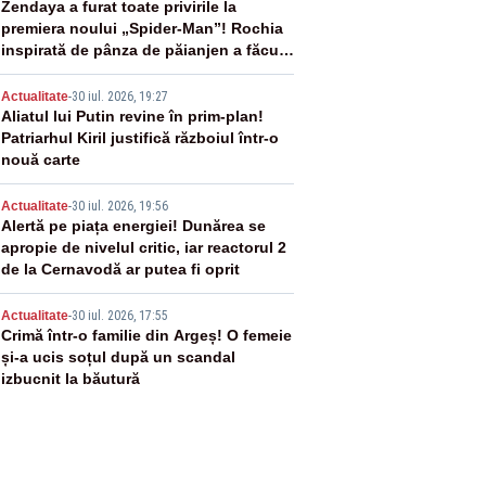
2
Zendaya a furat toate privirile la
premiera noului „Spider-Man”! Rochia
inspirată de pânza de păianjen a făcut
senzație
3
Actualitate
-
30 iul. 2026, 19:27
Aliatul lui Putin revine în prim-plan!
Patriarhul Kiril justifică războiul într-o
nouă carte
4
Actualitate
-
30 iul. 2026, 19:56
Alertă pe piața energiei! Dunărea se
apropie de nivelul critic, iar reactorul 2
de la Cernavodă ar putea fi oprit
5
Actualitate
-
30 iul. 2026, 17:55
Crimă într-o familie din Argeș! O femeie
și-a ucis soțul după un scandal
izbucnit la băutură