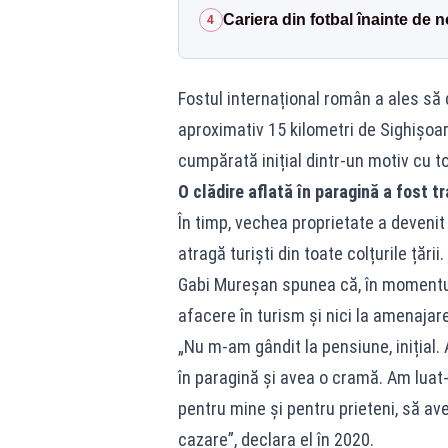
Cariera din fotbal înainte de 
4
Fostul internațional român a ales să d
aproximativ 15 kilometri de Sighișoa
cumpărată inițial dintr-un motiv cu tot
O clădire aflată în paragină a fost 
În timp, vechea proprietate a deveni
atragă turiști din toate colțurile țării.
Gabi Mureșan spunea că, în momentul 
afacere în turism și nici la amenajar
„Nu m-am gândit la pensiune, inițial
în paragină și avea o cramă. Am lua
pentru mine și pentru prieteni, să a
cazare”, declara el în 2020.