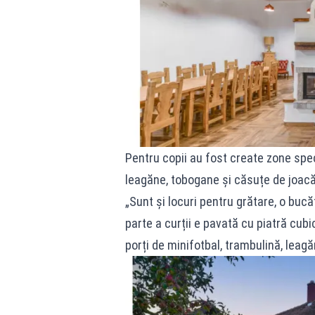
Pentru copii au fost create zone spec
leagăne, tobogane și căsuțe de joacă
„Sunt și locuri pentru grătare, o bucăt
parte a curții e pavată cu piatră cubi
porți de minifotbal, trambulină, leagă