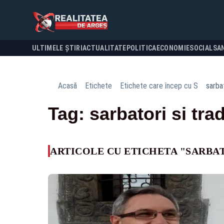
ULTIMELE ȘTIRI
ACTUALITATE
POLITICA
ECONOMIE
SOCIAL
SA
Acasă
Etichete
Etichete care încep cu S
sarbat
Tag: sarbatori si trad
ARTICOLE CU ETICHETA "SARBAT