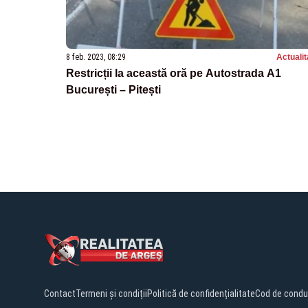
8 feb. 2023, 08:29
Actualit
Restricții la această oră pe Autostrada A1
București – Pitești
Contact
Termeni și condiții
Politică de confidențialitate
Cod de condu