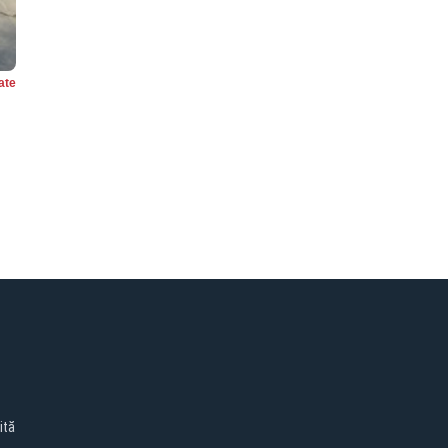
ate
ită