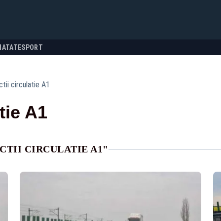
NATATE
SPORT
ctii circulatie A1
atie A1
CTII CIRCULATIE A1"