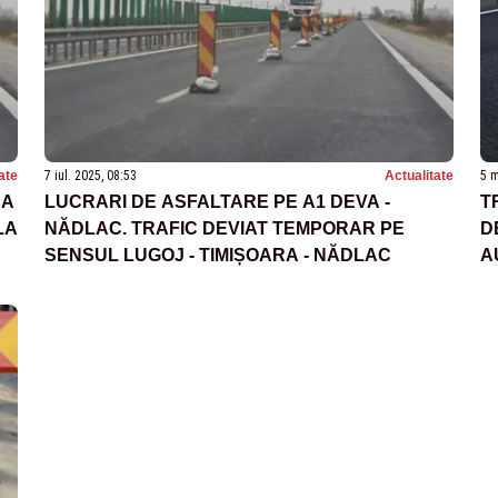
ate
7 iul. 2025, 08:53
Actualitate
5 m
DA
LUCRARI DE ASFALTARE PE A1 DEVA -
T
LA
NĂDLAC. TRAFIC DEVIAT TEMPORAR PE
D
SENSUL LUGOJ - TIMIȘOARA - NĂDLAC
A