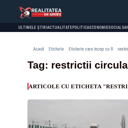
ULTIMELE ȘTIRI
ACTUALITATE
POLITICA
ECONOMIE
SOCIAL
SA
Acasă
Etichete
Etichete care încep cu R
restri
Tag: restrictii circul
ARTICOLE CU ETICHETA "RESTRI