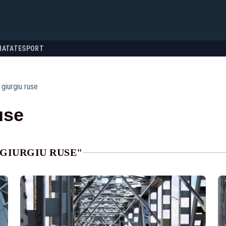
NATATE
SPORT
 giurgiu ruse
use
 GIURGIU RUSE"