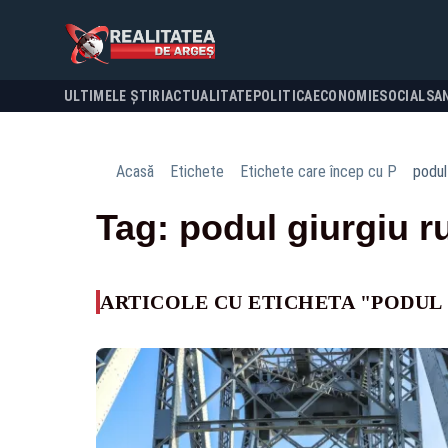
ULTIMELE ȘTIRI
ACTUALITATE
POLITICA
ECONOMIE
SOCIAL
SA
Acasă
Etichete
Etichete care încep cu P
podul
Tag: podul giurgiu r
ARTICOLE CU ETICHETA "PODUL