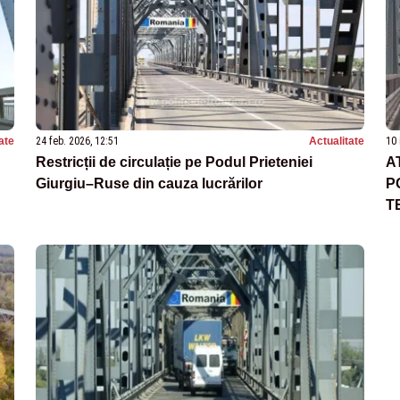
ate
24 feb. 2026, 12:51
Actualitate
10 
Restricții de circulație pe Podul Prieteniei
A
Giurgiu–Ruse din cauza lucrărilor
P
T