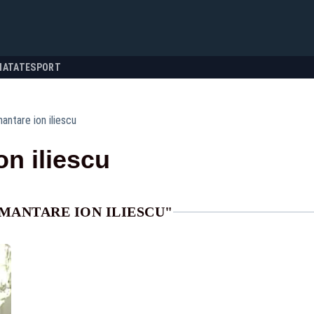
NATATE
SPORT
antare ion iliescu
n iliescu
MANTARE ION ILIESCU"