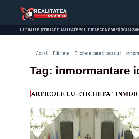
ULTIMELE ȘTIRI
ACTUALITATE
POLITICA
ECONOMIE
SOCIAL
SA
Acasă
Etichete
Etichete care încep cu I
inmorm
Tag: inmormantare io
ARTICOLE CU ETICHETA "INMOR