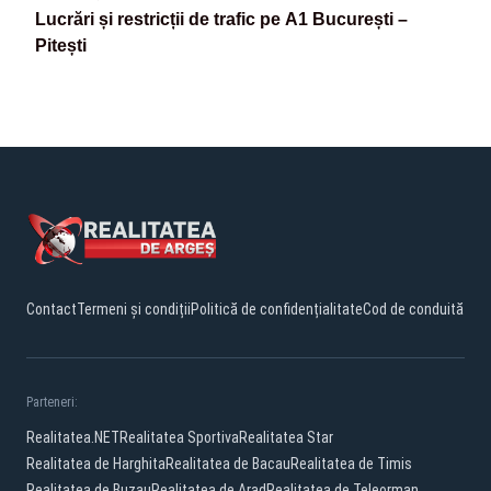
Lucrări și restricții de trafic pe A1 București –
Pitești
Contact
Termeni și condiții
Politică de confidențialitate
Cod de conduită
Parteneri:
Realitatea.NET
Realitatea Sportiva
Realitatea Star
Realitatea de Harghita
Realitatea de Bacau
Realitatea de Timis
Realitatea de Buzau
Realitatea de Arad
Realitatea de Teleorman