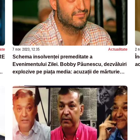
ate
7 nov. 2023, 12:35
Actualitate
2 n
RE
Schema insolvenței premeditate a
În
Evenimentului Zilei. Bobby Păunescu, dezvăluiri
ac
E
explozive pe piața media: acuzații de mărturie
mincinoasă