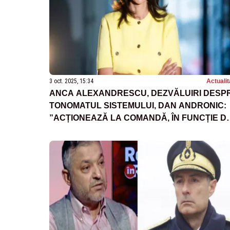
3 oct. 2025, 15:34
Actualit
ANCA ALEXANDRESCU, DEZVĂLUIRI DESP
TONOMATUL SISTEMULUI, DAN ANDRONIC:
”ACȚIONEAZĂ LA COMANDĂ, ÎN FUNCȚIE D
CINE PLĂTEȘTE MAI BINE”