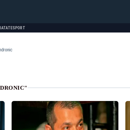
NATATE
SPORT
ndronic
NDRONIC"