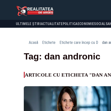
ULTIMELE ȘTIRI
ACTUALITATE
POLITICA
ECONOMIE
SOCIAL
SA
Acasă
Etichete
Etichete care încep cu D
dan a
Tag: dan andronic
ARTICOLE CU ETICHETA "DAN A