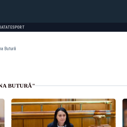
NATATE
SPORT
ina Butură
NA BUTURĂ"