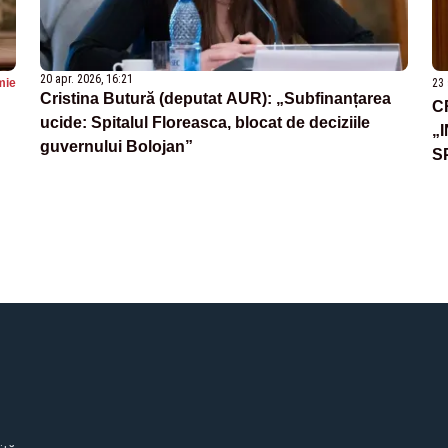
20 apr. 2026, 16:21
mie
23 
Cristina Butură (deputat AUR): „Subfinanțarea
C
ucide: Spitalul Floreasca, blocat de deciziile
„
guvernului Bolojan”
S