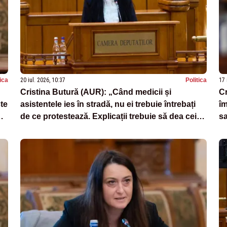
tica
20 iul. 2026, 10:37
Politica
17 
Cristina Butură (AUR): „Când medicii și
Cr
te
asistentele ies în stradă, nu ei trebuie întrebați
îm
de ce protestează. Explicații trebuie să dea cei
sa
care au condus România și au avut
responsabilitatea sistemului de sănătate”