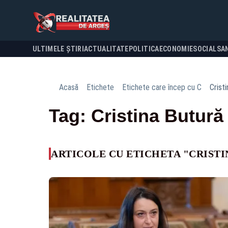
ULTIMELE ȘTIRI
ACTUALITATE
POLITICA
ECONOMIE
SOCIAL
SA
Acasă
Etichete
Etichete care încep cu C
Crist
Tag: Cristina Butură
ARTICOLE CU ETICHETA "CRISTI