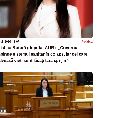
iul. 2026, 11:07
Politica
istina Butură (deputat AUR): „Guvernul
pinge sistemul sanitar în colaps, iar cei care
lvează vieți sunt lăsați fără sprijin”