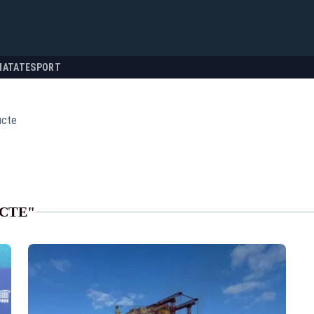
NATATE
SPORT
ucte
CTE"