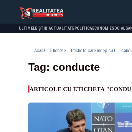
ULTIMELE ȘTIRI
ACTUALITATE
POLITICA
ECONOMIE
SOCIAL
SA
Acasă
Etichete
Etichete care încep cu C
cond
Tag: conducte
ARTICOLE CU ETICHETA "CONDU