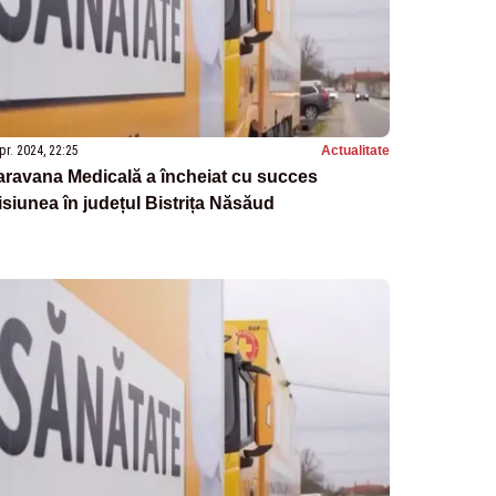
pr. 2024, 22:25
Actualitate
ravana Medicală a încheiat cu succes
siunea în județul Bistrița Năsăud