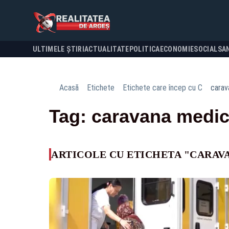
ULTIMELE ȘTIRI
ACTUALITATE
POLITICA
ECONOMIE
SOCIAL
SA
Acasă
Etichete
Etichete care încep cu C
carav
Tag: caravana medic
ARTICOLE CU ETICHETA "CARAV