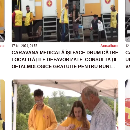
ate
17 iul. 2024, 09:58
Actualitate
12 
L
CARAVANA MEDICALĂ ÎȘI FACE DRUM CĂTRE
C
LOCALITĂȚILE DEFAVORIZATE. CONSULTAȚII
U
OFTALMOLOGICE GRATUITE PENTRU BUNICII
V
ROMÂNIEI