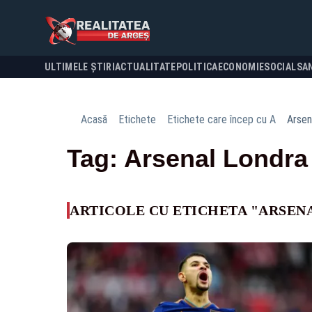
ULTIMELE ȘTIRI
ACTUALITATE
POLITICA
ECONOMIE
SOCIAL
SA
Acasă
Etichete
Etichete care încep cu A
Arsen
Tag: Arsenal Londra
ARTICOLE CU ETICHETA "ARSEN